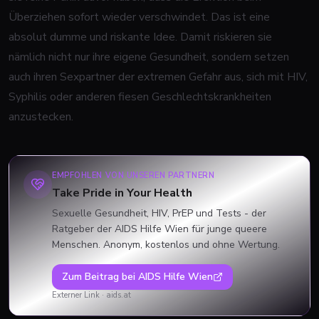
Überziehen sofort wieder verschwindet. Das ist eine
absolut dumme und riskante Idee. Damit riskieren sie
nämlich nicht nur ihre eigene Gesundheit, sondern setzen
auch ihren Sexpartner der extremen Gefahr aus, sich mit HIV,
Syphilis oder anderen fiesen Geschlechtskrankheiten
anzustecken.
EMPFOHLEN VON UNSEREN PARTNERN
Take Pride in Your Health
Sexuelle Gesundheit, HIV, PrEP und Tests - der
Ratgeber der AIDS Hilfe Wien für junge queere
Menschen. Anonym, kostenlos und ohne Wertung.
Zum Beitrag bei
AIDS Hilfe Wien
Externer Link ·
aids.at