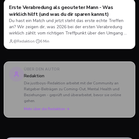
Erste Verabredung als geouteter Mann - Was
Dating
💘
wirklich hilft (und was du dir sparen kannst)
Du hast ein Match und jetzt steht das erste echte Treffen
an? Wir zeigen dir, was 2026 bei der ersten Verabredung
wirklich zählt: vom richtigen Treffpunkt über den Umgang mit
Erwartungen bis zur Frage, wann es okay ist zu gehen.
@Redaktion
·
6
Min
ÜBER DEN AUTOR
Redaktion
Die justboys-Redaktion arbeitet mit der Community an
Ratgeber-Beiträgen zu Coming-Out, Mental Health und
Beziehungen - geprüft und überarbeitet, bevor sie online
gehen.
Mehr über die Redaktion →