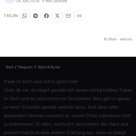
14. Juni 2026
·
5
Min Lesezeit
TEILEN
© iStock - serezniy
Start
/
Magazin
/
Style & Body
Panik im Bett und nichts geht mehr
Stell dir vor, du liegst gerade mit einem richtig heißen Typen
im Bett und ihr seid mitten im Geschehen. Ben gibt in genau
so einer Situation gerade wirklich alles. Seit über zehn
quälenden Minuten versucht er, seinen Penis irgendwie steif
zu bekommen. Er reibt, wechselt verzweifelt die Hand und
probiert hektisch eine andere Stellung aus. Aber es bringt