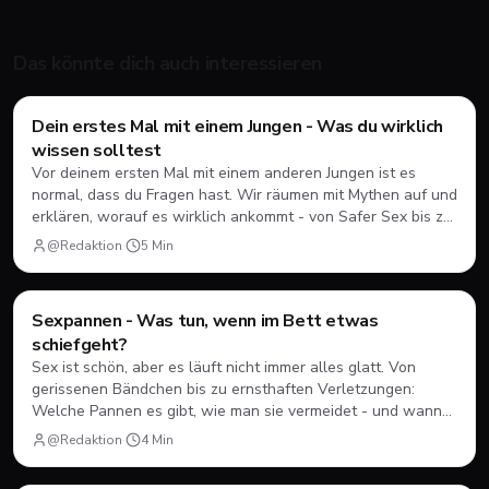
Das könnte dich auch interessieren
Style & Body
Dein erstes Mal mit einem Jungen - Was du wirklich
wissen solltest
Vor deinem ersten Mal mit einem anderen Jungen ist es
normal, dass du Fragen hast. Wir räumen mit Mythen auf und
erklären, worauf es wirklich ankommt - von Safer Sex bis zur
Frage, ob Analsex überhaupt dazu gehören muss.
@Redaktion
·
5
Min
Style & Body
Sexpannen - Was tun, wenn im Bett etwas
schiefgeht?
Sex ist schön, aber es läuft nicht immer alles glatt. Von
gerissenen Bändchen bis zu ernsthaften Verletzungen:
Welche Pannen es gibt, wie man sie vermeidet - und wann
du wirklich sofort zum Arzt musst.
@Redaktion
·
4
Min