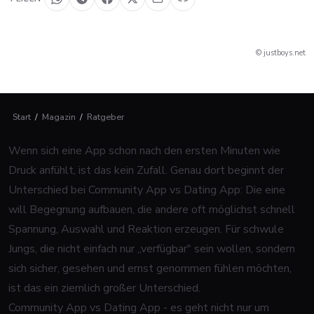
© justboys.net
Start
/
Magazin
/
Ratgeber
Wenn sich eine App schon nach den ersten Minuten wie
Druck anfühlt, ist das kein Zufall. Genau dort beginnt der
Unterschied bei Community App vs Dating App: Die eine
will Begegnung aufbauen, die andere oft möglichst schnell
Spannung, Auswahl und Reaktion erzeugen. Für schwule
Jungs, die nicht einfach nur „verfügbar" sein wollen, sondern
sich sicher, gesehen und ernst genommen fühlen möchten,
ist das ein ziemlich großer Unterschied.
Community App vs Dating App - es geht nicht nur um