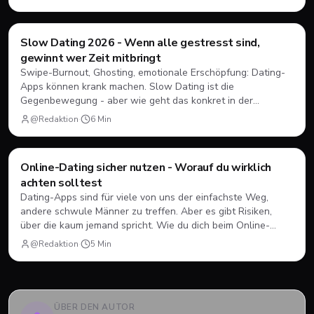
Slow Dating 2026 - Wenn alle gestresst sind,
Dating
💘
gewinnt wer Zeit mitbringt
Swipe-Burnout, Ghosting, emotionale Erschöpfung: Dating-
Apps können krank machen. Slow Dating ist die
Gegenbewegung - aber wie geht das konkret in der
schwulen Community? Welche Apps eignen sich dafür und
@Redaktion
·
6
Min
wie kommunizierst du, dass du's langsam angehen willst?
Online-Dating sicher nutzen - Worauf du wirklich
Dating
💘
achten solltest
Dating-Apps sind für viele von uns der einfachste Weg,
andere schwule Männer zu treffen. Aber es gibt Risiken,
über die kaum jemand spricht. Wie du dich beim Online-
Dating besser schützt - ohne paranoid zu werden.
@Redaktion
·
5
Min
ÜBER DEN AUTOR