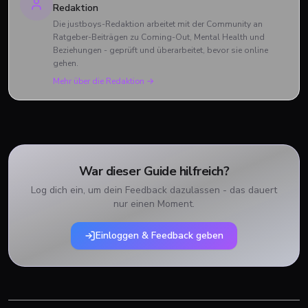
Redaktion
Die justboys-Redaktion arbeitet mit der Community an
Ratgeber-Beiträgen zu Coming-Out, Mental Health und
Beziehungen - geprüft und überarbeitet, bevor sie online
gehen.
Mehr über die Redaktion →
War dieser Guide hilfreich?
Log dich ein, um dein Feedback dazulassen - das dauert
nur einen Moment.
Einloggen & Feedback geben