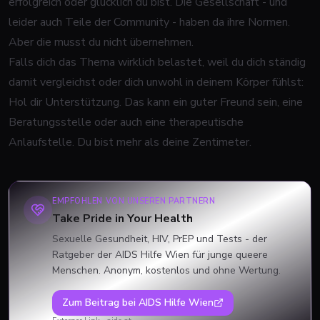
erfolgreich oder glücklich du bist. Die Gesellschaft - und
leider auch Teile der Community - haben da ihre Normen.
Aber die musst du nicht übernehmen.
Falls dich das Thema wirklich belastet, weil du dich ständig
damit vergleichst oder dich unwohl in deinem Körper fühlst:
Hol dir Unterstützung. Das kann ein guter Freund sein, eine
Beratungsstelle oder auch eine therapeutische
Anlaufstelle. Du bist mehr als deine Zentimeter.
EMPFOHLEN VON UNSEREN PARTNERN
Take Pride in Your Health
Sexuelle Gesundheit, HIV, PrEP und Tests - der
Ratgeber der AIDS Hilfe Wien für junge queere
Menschen. Anonym, kostenlos und ohne Wertung.
Zum Beitrag bei
AIDS Hilfe Wien