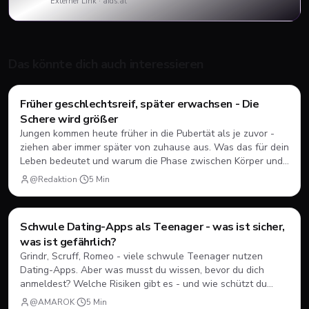
Externer Link ·
aids.at
Das könnte dich auch interessieren
Style & Body
Früher geschlechtsreif, später erwachsen - Die
Schere wird größer
Jungen kommen heute früher in die Pubertät als je zuvor -
ziehen aber immer später von zuhause aus. Was das für dein
Leben bedeutet und warum die Phase zwischen Körper und
Kopf immer länger wird.
@Redaktion
·
5
Min
Schwule Dating-Apps als Teenager - was ist sicher,
Dating
💘
was ist gefährlich?
Grindr, Scruff, Romeo - viele schwule Teenager nutzen
Dating-Apps. Aber was musst du wissen, bevor du dich
anmeldest? Welche Risiken gibt es - und wie schützt du
dich?
@AMAROK
·
5
Min