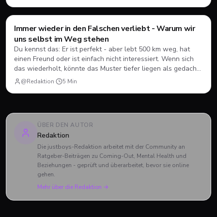
Immer wieder in den Falschen verliebt - Warum wir
Dating
💘
uns selbst im Weg stehen
Du kennst das: Er ist perfekt - aber lebt 500 km weg, hat
einen Freund oder ist einfach nicht interessiert. Wenn sich
das wiederholt, könnte das Muster tiefer liegen als gedacht.
Ein ehrlicher Blick darauf, warum wir manchmal genau die
@Redaktion
·
5
Min
Jungs wollen, die wir nicht haben können.
ÜBER DEN AUTOR
Redaktion
Die justboys-Redaktion arbeitet mit der Community an
Ratgeber-Beiträgen zu Coming-Out, Mental Health und
Beziehungen - geprüft und überarbeitet, bevor sie online
gehen.
Mehr über die Redaktion →