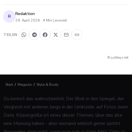
Redaktion
R
29. April 2026
·
4
Min Lesezeit
TEILEN
© justboys.net
Start
/
Magazin
/
Style & Body
Du kennst das wahrscheinlich: Der Blick in den Spiegel, der
Vergleich mit anderen Jungs in der Umkleide, auf Fotos, beim
Date. Körpergröße ist eines dieser Themen, über das alle
eine Meinung haben - aber niemand wirklich gerne spricht.
Besonders dann nicht, wenn man sich zu klein fühlt. Oder zu