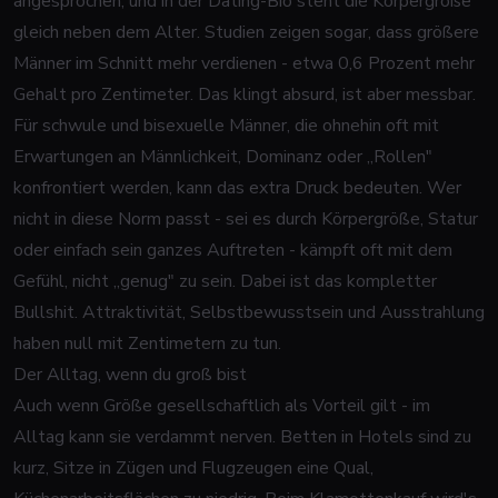
angesprochen, und in der Dating-Bio steht die Körpergröße
gleich neben dem Alter. Studien zeigen sogar, dass größere
Männer im Schnitt mehr verdienen - etwa 0,6 Prozent mehr
Gehalt pro Zentimeter. Das klingt absurd, ist aber messbar.
Für schwule und bisexuelle Männer, die ohnehin oft mit
Erwartungen an Männlichkeit, Dominanz oder „Rollen"
konfrontiert werden, kann das extra Druck bedeuten. Wer
nicht in diese Norm passt - sei es durch Körpergröße, Statur
oder einfach sein ganzes Auftreten - kämpft oft mit dem
Gefühl, nicht „genug" zu sein. Dabei ist das kompletter
Bullshit. Attraktivität, Selbstbewusstsein und Ausstrahlung
haben null mit Zentimetern zu tun.
Der Alltag, wenn du groß bist
Auch wenn Größe gesellschaftlich als Vorteil gilt - im
Alltag kann sie verdammt nerven. Betten in Hotels sind zu
kurz, Sitze in Zügen und Flugzeugen eine Qual,