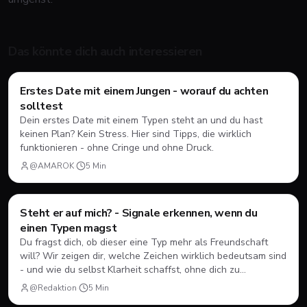
Das könnte dich auch interessieren
Erstes Date mit einem Jungen - worauf du achten
Dating
💘
solltest
Dein erstes Date mit einem Typen steht an und du hast
keinen Plan? Kein Stress. Hier sind Tipps, die wirklich
funktionieren - ohne Cringe und ohne Druck.
@AMAROK
·
5
Min
Steht er auf mich? - Signale erkennen, wenn du
Dating
💘
einen Typen magst
Du fragst dich, ob dieser eine Typ mehr als Freundschaft
will? Wir zeigen dir, welche Zeichen wirklich bedeutsam sind
- und wie du selbst Klarheit schaffst, ohne dich zu
verstellen.
@Redaktion
·
5
Min