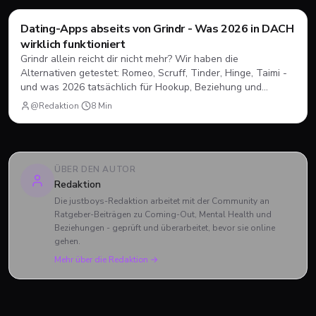
Dating-Apps abseits von Grindr - Was 2026 in DACH
Dating
💘
wirklich funktioniert
Grindr allein reicht dir nicht mehr? Wir haben die
Alternativen getestet: Romeo, Scruff, Tinder, Hinge, Taimi -
und was 2026 tatsächlich für Hookup, Beziehung und
Community funktioniert.
@Redaktion
·
8
Min
ÜBER DEN AUTOR
Redaktion
Die justboys-Redaktion arbeitet mit der Community an
Ratgeber-Beiträgen zu Coming-Out, Mental Health und
Beziehungen - geprüft und überarbeitet, bevor sie online
gehen.
Mehr über die Redaktion →