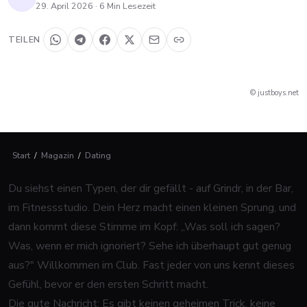
29. April 2026
·
6
Min Lesezeit
TEILEN
© justboys.net
Start
/
Magazin
/
Dating
Du siehst einen Typen, der dir gefällt - auf Grindr, in der Bar,
im Fitnessstudio. Dein Herz macht einen kleinen Sprung, und
dann kommt diese Stimme im Kopf: „Was soll ich sagen?
Was, wenn er mich ignoriert? Sehe ich überhaupt gut genug
aus?" Willkommen im Club. Fast jeder von uns kennt dieses
Gefühl, bevor er den ersten Schritt macht.
Die gute Nachricht: Es gibt keinen geheimen Trick, keine