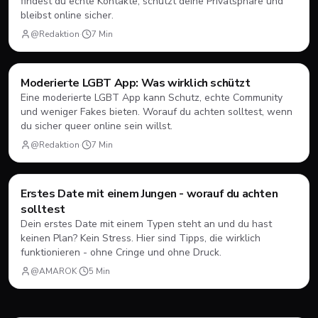
findest du echte Kontakte, schützt deine Privatsphäre und
bleibst online sicher.
@Redaktion
·
7
Min
Ratgeber
Moderierte LGBT App: Was wirklich schützt
Eine moderierte LGBT App kann Schutz, echte Community
und weniger Fakes bieten. Worauf du achten solltest, wenn
du sicher queer online sein willst.
@Redaktion
·
7
Min
Erstes Date mit einem Jungen - worauf du achten
Dating
💘
solltest
Dein erstes Date mit einem Typen steht an und du hast
keinen Plan? Kein Stress. Hier sind Tipps, die wirklich
funktionieren - ohne Cringe und ohne Druck.
@AMAROK
·
5
Min