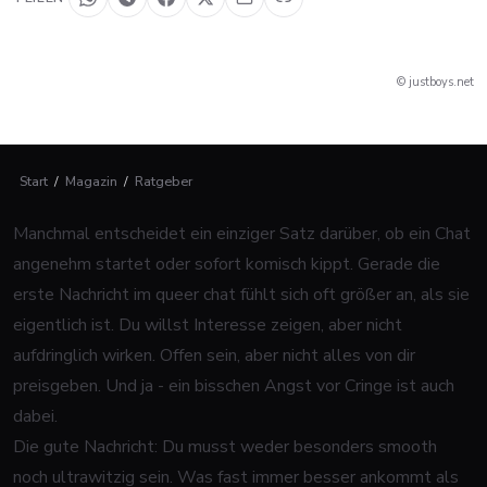
© justboys.net
Start
/
Magazin
/
Ratgeber
Manchmal entscheidet ein einziger Satz darüber, ob ein Chat
angenehm startet oder sofort komisch kippt. Gerade die
erste Nachricht im queer chat fühlt sich oft größer an, als sie
eigentlich ist. Du willst Interesse zeigen, aber nicht
aufdringlich wirken. Offen sein, aber nicht alles von dir
preisgeben. Und ja - ein bisschen Angst vor Cringe ist auch
dabei.
Die gute Nachricht: Du musst weder besonders smooth
noch ultrawitzig sein. Was fast immer besser ankommt als