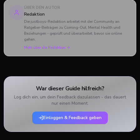
ÜBER DEN AUTOR
Redaktion
Die justboys-Redaktion arbeitet mit der Community an
Ratgeber-Beiträgen zu Coming-Out, Mental Health und
Beziehungen - geprüft und überarbeitet, bevor sie online
gehen.
Mehr über die Redaktion →
War dieser Guide hilfreich?
Log dich ein, um dein Feedback dazulassen - das dauert
nur einen Moment.
Einloggen & Feedback geben