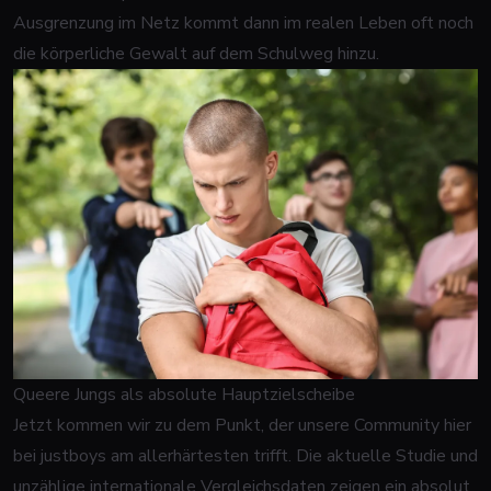
Ausgrenzung im Netz kommt dann im realen Leben oft noch
die körperliche Gewalt auf dem Schulweg hinzu.
Queere Jungs als absolute Hauptzielscheibe
Jetzt kommen wir zu dem Punkt, der unsere Community hier
bei justboys am allerhärtesten trifft. Die aktuelle Studie und
unzählige internationale Vergleichsdaten zeigen ein absolut