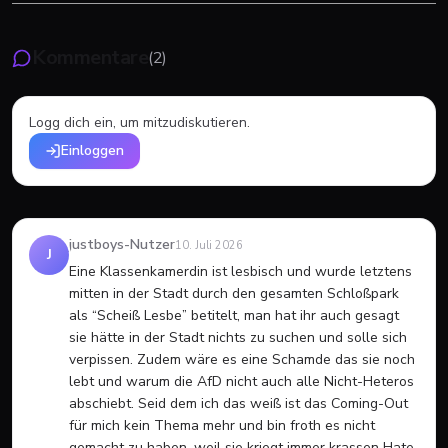
Kommentare
(
2
)
Logg dich ein, um mitzudiskutieren.
Einloggen
justboys-Nutzer
10. Juli 2026
J
Eine Klassenkamerdin ist lesbisch und wurde letztens 
mitten in der Stadt durch den gesamten Schloßpark 
als “Scheiß Lesbe” betitelt, man hat ihr auch gesagt 
sie hätte in der Stadt nichts zu suchen und solle sich 
verpissen. Zudem wäre es eine Schamde das sie noch 
lebt und warum die AfD nicht auch alle Nicht-Heteros 
abschiebt. Seid dem ich das weiß ist das Coming-Out 
für mich kein Thema mehr und bin froth es nicht 
gemacht zu haben, weil sie kriegt immer krassen Hate 