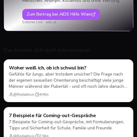
Menschen. Anonym, kostenlos und ohne Wertung.
Zum Beitrag bei
AIDS Hilfe Wien
Externer Link ·
aids.at
Das könnte dich auch interessieren
Coming-Out
Woher weiß ich, ob ich schwul bin?
Gefühle für Jungs, aber trotzdem unsicher? Die Frage nach
der eigenen sexuellen Orientierung beschäftigt viele junge
Männer während der Pubertät - und oft noch Jahre danach.
Hier erfährst du, was dahintersteckt und wie du damit
@Redaktion
·
4
Min
umgehen kannst.
Coming-Out
7 Beispiele für Coming-out-Gespräche
7 Beispiele für Coming-out-Gespräche, mit Formulierungen,
Tipps und Sicherheit für Schule, Familie und Freunde.
@Redaktion
·
7
Min