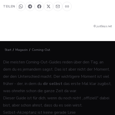
TEILEN
© justboys.net
Start
/
Magazin
/
Coming-Out
Die meisten Coming-Out-Guides reden über den Tag, an
dem du es jemandem sagst. Das ist aber nicht der Moment,
der den Unterschied macht. Der wichtigere Moment ist viel
früher - der, in dem du
dir selbst
das erste Mal klar zugibst,
was ohnehin schon die ganze Zeit da war.
Dieser Guide ist für dich, wenn du noch nicht „offiziell" dabei
bist, aber schon ahnst, dass du es sein wirst.
Selbst-Akzeptanz ist keine gerade Linie