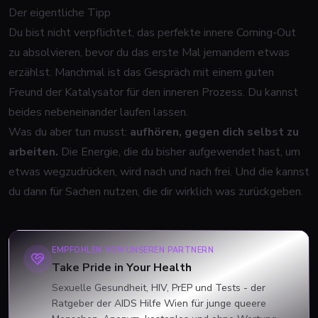
Der eigentliche Tipp
Du bist nicht verpflichtet, das perfekte innere Coming-Out
zu absolvieren, bevor du das erste Mal jemandem etwas
erzählst. Manchmal ist das Gespräch mit einem guten
Freund der Katalysator für den inneren Prozess. Du kannst
beides nebeneinander laufen lassen.
Was du aber tun musst:
aufhören, gegen dich selbst zu
arbeiten.
Die Energie, die du bisher aufgewendet hast, um
etwas wegzudrücken, wird nach und nach frei. Und die kannst
du dann für Sachen nutzen, die dir wirklich was zurückgeben.
EMPFOHLEN VON UNSEREN PARTNERN
Take Pride in Your Health
Sexuelle Gesundheit, HIV, PrEP und Tests - der
Ratgeber der AIDS Hilfe Wien für junge queere