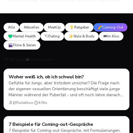
Alle
Aktuelles
MeetUp
Ratgeber
Coming-Out
Mental Health
💘
Dating
Style & Body
🎟️
Im Kino
Filme & Serien
34 Beiträge
in
Coming-Out
Coming-Out
Woher weiß ich, ob ich schwul bin?
Gefühle für Jungs, aber trotzdem unsicher? Die Frage nach
der eigenen sexuellen Orientierung beschäftigt viele junge
Männer während der Pubertät - und oft noch Jahre danach.
Hier erfährst du, was dahintersteckt und wie du damit
@Redaktion
·
4
Min
umgehen kannst.
Coming-Out
7 Beispiele für Coming-out-Gespräche
7 Beispiele für Coming-out-Gespräche, mit Formulierungen,