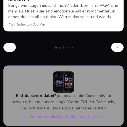
Songs wie „Lügen muss ich nicht" oder „Born This Way" sind
mehr als Musik - sie sind emotionale Anker in Momenten, in
denen du dich allein fühlst. Warum das so ist und wie du
Musik für dein Coming-out nutzen kannst.
@Redaktion
·
3
Min
Seite
1
von
2
Bist du schon dabei?
justboys ist die Community für
schwule, bi und queere Jungs. Werde Teil der Community
und lern andere Jungs aus deiner Nähe kennen.
Hier kannst du dich kostenlos registrieren