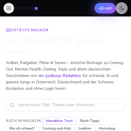
just
boys
Login
JUSTBOYS MAGAZIN
Das Magazin für queere
Jungs
Artikel, Ratgeber, Filme & Serien - ehrliche Beiträge zu Coming-
Out, Mental Health, Dating, Style und allem dazwischen.
Geschrieben von der
justboys-Redaktion
für schwule, bi und
queere Jungs in Österreich, Deutschland und der Schweiz.
Kostenlos und ohne Login lesen.
Im Magazin suchen
AUCH IM MAGAZIN:
Interaktive Tests
Buch-Tipps
Bin ich schwul?
Coming-out-Hub
Lexikon
Horoskop