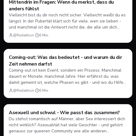
Coming-Out
Mittendrin im Fragen: Wenn du merkst, dass du
anders fühlst
Vielleicht bist du dir noch nicht sicher. Vielleicht weißt du es
längst. In der Pubertät klärt sich für viele, wen sie lieben -
und manchmal ist die Antwort nicht die, die alle um dich
herum erwarten.
@Redaktion
·
6
Min
Coming-Out
Coming-out: Was das bedeutet - und warum du dir
Zeit nehmen darfst
Coming-out ist kein Event, sondern ein Prozess. Manchmal
dauert er Monate, manchmal Jahre. Hier erfährst du, was
damit gemeint ist, welche Phasen es gibt - und wo du Hilfe
findest, wenn du sie brauchst.
@Redaktion
·
6
Min
Coming-Out
Asexuell und schwul - Wie passt das zusammen?
Du stehst romantisch auf Männer, aber Sex interessiert dich
nicht wirklich? Asexualität hat viele Gesichter - und gehört
genauso zur queeren Community wie alle anderen