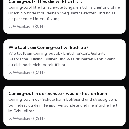
Coming-out-Hilfe, die wirklich hilft
Coming-out-Hilfe für schwule Jungs: ehrlich, sicher und ohne
Druck. So findest du deinen Weg, setzt Grenzen und holst
dir passende Unterstützung.
@Redaktion
·
8
Min
Coming-Out
Wie läuft ein Coming-out wirklich ab?
Wie läuft ein Coming-out ab? Ehrlich erklärt: Gefühle,
Gespräche, Timing, Risiken und was dir helfen kann, wenn
du dich noch nicht bereit fühlst.
@Redaktion
·
7
Min
Coming-Out
Coming-out in der Schule - was dir helfen kann
Coming-out in der Schule kann befreiend und stressig sein.
So findest du dein Tempo, Verbündete und mehr Sicherheit
im Schulalltag.
@Redaktion
·
8
Min