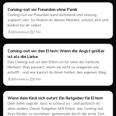
Coming-Out
Coming-out vor Freunden ohne Panik
Coming-out vor Freunden kann befreiend und stressig
zugleich sein. So findest du deinen Moment, schützt dich und
bleibst bei dir selbst.
@Redaktion
·
7
Min
Coming-Out
Coming-out vor den Eltern: Wenn die Angst größer
ist als die Liebe
Das Coming-out vor den Eltern ist für viele der härteste
Moment. Was passiert, wenn sie nicht so reagieren wie
erhofft - und wie kannst du ihnen helfen, den eigenen Weg
zu finden?
@Redaktion
·
6
Min
Coming-Out
Wenn dein Kind sich outet: Ein Ratgeber für Eltern
Dein Sohn sagt dir, dass er schwul ist - und plötzlich ist
alles anders. Dieser Ratgeber hilft Eltern, das Coming-out
ihres Kindes zu verstehen, gemeinsam durch die erste Zeit