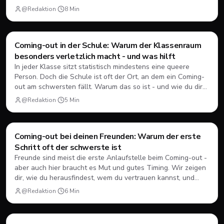
zu gehen und die Beziehung zu stärken.
@Redaktion
·
8
Min
Coming-Out
Coming-out in der Schule: Warum der Klassenraum
besonders verletzlich macht - und was hilft
In jeder Klasse sitzt statistisch mindestens eine queere
Person. Doch die Schule ist oft der Ort, an dem ein Coming-
out am schwersten fällt. Warum das so ist - und wie du dir
Rückendeckung holst.
@Redaktion
·
5
Min
Coming-Out
Coming-out bei deinen Freunden: Warum der erste
Schritt oft der schwerste ist
Freunde sind meist die erste Anlaufstelle beim Coming-out -
aber auch hier braucht es Mut und gutes Timing. Wir zeigen
dir, wie du herausfindest, wem du vertrauen kannst, und
was du tun kannst, wenn die Reaktion nicht so ausfällt wie
@Redaktion
·
6
Min
erhofft.