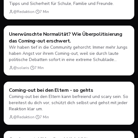
Tipps und Sicherheit für Schule, Familie und Freunde.
@Redaktion
·
7
Min
Coming-Out
Unerwünschte Normalität? Wie Überpolitisierung
das Coming-out erschwert.
Wir haben tief in die Community gehorcht. Immer mehr Jungs
haben Angst vor ihrem Coming-out, weil sie durch laute
politische Debatten sofort in eine extreme Schublade
gesteckt werden. Hier lest ihr, warum die ständige
@solaris
·
7
Min
Überpolitisierung oft eher schadet als nützt und warum
echte Normalität das wahre Ziel sein sollte.
Coming-Out
Coming-out bei den Eltern - so gehts
Coming-out bei den Eltern kann befreiend und scary sein. So
bereitest du dich vor, schützt dich selbst und gehst mit jeder
Reaktion klar um.
@Redaktion
·
7
Min
Coming-Out