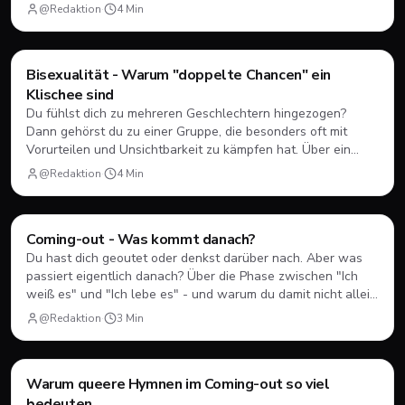
Orientierungen.
@Redaktion
·
4
Min
Coming-Out
Bisexualität - Warum "doppelte Chancen" ein
Klischee sind
Du fühlst dich zu mehreren Geschlechtern hingezogen?
Dann gehörst du zu einer Gruppe, die besonders oft mit
Vorurteilen und Unsichtbarkeit zu kämpfen hat. Über ein
Coming-out, das oft von beiden Seiten in Frage gestellt wird.
@Redaktion
·
4
Min
Coming-Out
Coming-out - Was kommt danach?
Du hast dich geoutet oder denkst darüber nach. Aber was
passiert eigentlich danach? Über die Phase zwischen "Ich
weiß es" und "Ich lebe es" - und warum du damit nicht allein
bist.
@Redaktion
·
3
Min
Coming-Out
Warum queere Hymnen im Coming-out so viel
bedeuten