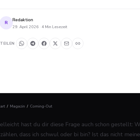
Redaktion
R
29. April 2026
·
4
Min Lesezeit
TEILEN
tart
/
Magazin
/
Coming-Out
ielleicht hast du dir diese Frage auch schon gestellt
rzählen, dass ich schwul oder bi bin? Ist das nicht me