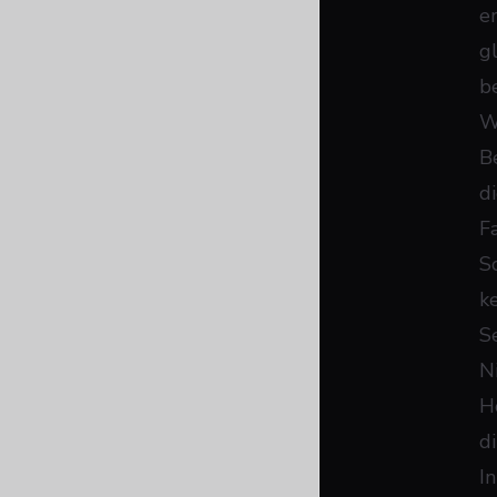
e
g
b
W
B
d
Fa
Sc
k
Se
N
H
di
I