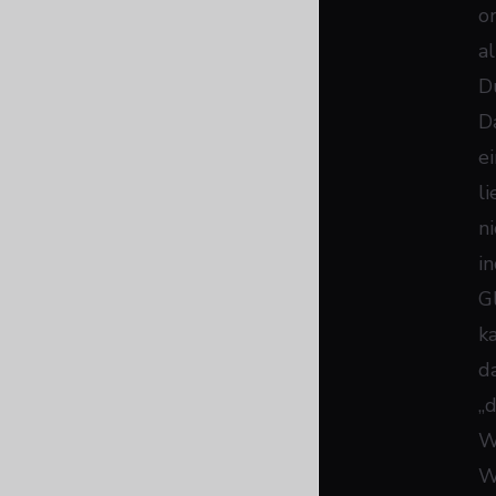
o
al
Du
D
e
l
n
i
G
k
d
„d
W
W