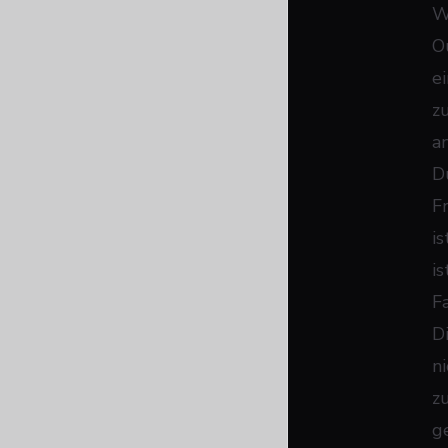
W
O
e
z
a
D
F
i
is
F
D
ni
z
g