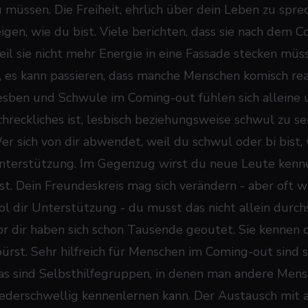
 müssen. Die Freiheit, ehrlich über dein Leben zu sprech
eigen, wie du bist. Viele berichten, dass sie nach de
eil sie nicht mehr Energie in eine Fassade stecken müs
a, es kann passieren, dass manche Menschen komisch reag
esben und Schwule im Coming-out fühlen sich alleine 
chreckliches ist, lesbisch beziehungsweise schwul zu se
er sich von dir abwendet, weil du schwul oder bi bist,
nterstützung. Im Gegenzug wirst du neue Leute kenne
ist. Dein Freundeskreis mag sich verändern - aber oft wi
ol dir Unterstützung - du musst das nicht allein durc
or dir haben sich schon Tausende geoutet. Sie kennen d
pürst. Sehr hilfreich für Menschen im Coming-out sin
as sind Selbsthilfegruppen, in denen man andere Mensc
iederschwellig kennenlernen kann. Der Austausch mit 