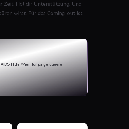
r Zeit. Hol dir Unterstützung. Und
püren wirst. Für das Coming-out ist
 AIDS Hilfe Wien für junge queere