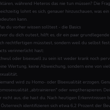
rklären, während Heteros das nie tun müssen? Die Frag
leichzeitig lohnt es sich, genauer hinzuschauen, was ei
edeuten kann.
as du vorher wissen solltest - die Basics
evor du dich outest, hilft es, dir ein paar grundlegend
ich rechtfertigen müsstest, sondern weil du selbst fes
cts verinnerlicht hast:
hwul oder bisexuell zu sein ist weder krank noch pervers
eine Wertung, keine Abweichung, sondern eine von vie
xualität.
iemand wird zu Homo- oder Bisexualität erzogen. Gena
omosexualität „abtrainieren" oder wegtherapieren. Dei
r nicht aus, die hast du. Nach heutigen Erkenntnissen be
n Österreich identifizieren sich etwa 6,2 Prozent der B