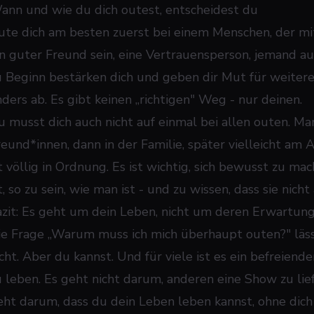
ann und wie du dich outest, entscheidest du
ute dich am besten zuerst bei einem Menschen, der mit 
in guter Freund sein, eine Vertrauensperson, jemand 
u Beginn bestärken dich und geben dir Mut für weitere
nders ab. Es gibt keinen „richtigen" Weg - nur deinen.
u musst dich auch nicht auf einmal bei allen outen. Ma
reund*innen, dann in der Familie, später vielleicht am 
st völlig in Ordnung. Es ist wichtig, sich bewusst zu m
t, so zu sein, wie man ist - und zu wissen, dass sie nicht 
azit: Es geht um dein Leben, nicht um deren Erwartun
ie Frage „Warum muss ich mich überhaupt outen?" läss
cht. Aber du kannst. Und für viele ist es ein befreiender
u leben. Es geht nicht darum, anderen eine Show zu lief
eht darum, dass du dein Leben leben kannst, ohne dich 