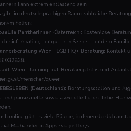
ännern kann extrem entlastend sein.
s gibt im deutschsprachigen Raum zahlreiche Beratungs
nonym helfen:
osaLila PantherInnen
(Österreich): Kostenlose Beratu
echtsinformation, der queeren Szene oder dem Familie
ännerberatung Wien - LGBTIQ+ Beratung:
Kontakt 
16032828.
tadt Wien - Coming-out-Beratung:
Infos und Anlaufs
ien.gv.at/menschen/queer
IEBESLEBEN (Deutschland):
Beratungsstellen und Juge
i- und pansexuelle sowie asexuelle Jugendliche. Hier w
nden.
uch online gibt es viele Räume, in denen du dich austau
ocial Media oder in Apps wie justboys.