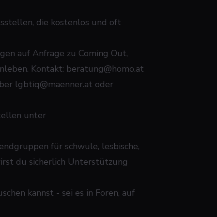
stellen, die kostenlos und oft
ngen auf Anfrage zu Coming Out,
nleben. Kontakt:
beratung@homo.at
über
lgbtiq@maenner.at
oder
tellen unter
ndgruppen für schwule, lesbische,
irst du sicherlich Unterstützung
schen kannst - sei es in Foren, auf