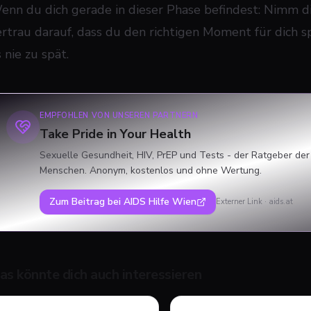
enn du dich gerade in dieser Phase befindest: Nimm di
ertrau darauf, dass du den richtigen Moment für dich s
 nie zu spät.
EMPFOHLEN VON UNSEREN PARTNERN
Take Pride in Your Health
Sexuelle Gesundheit, HIV, PrEP und Tests - der Ratgeber der
Menschen. Anonym, kostenlos und ohne Wertung.
Zum Beitrag bei
AIDS Hilfe Wien
Externer Link ·
aids.at
as könnte dich auch interessieren