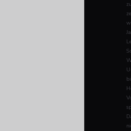
zu
z
w
J
L
S
W
U
b
H
V
s
D
n