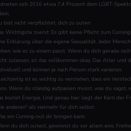
rdneten sich 2016 etwa 7,4 Prozent dem LGBT-Spektrum
lein.
 bist nicht verpflichtet, dich zu outen
as Wichtigste zuerst: Es gibt keine Pflicht zum Comin
ine Erklärung über die eigene Sexualität. Jeder Mensch
ieben, wie es zu einem passt. Wenn du dich gerade nich
icht zulassen, ist das vollkommen okay. Das Alter und 
ndividuell und können je nach Person stark variieren.
leichzeitig ist es wichtig zu verstehen, dass ein Verste
ann. Wenn du ständig aufpassen musst, was du sagst, w
as kostet Energie. Und genau hier liegt der Kern der F
ie anderen" als vielmehr für dich selbst.
as ein Coming-out dir bringen kann
enn du dich outest, gewinnst du vor allem eins: Freihei