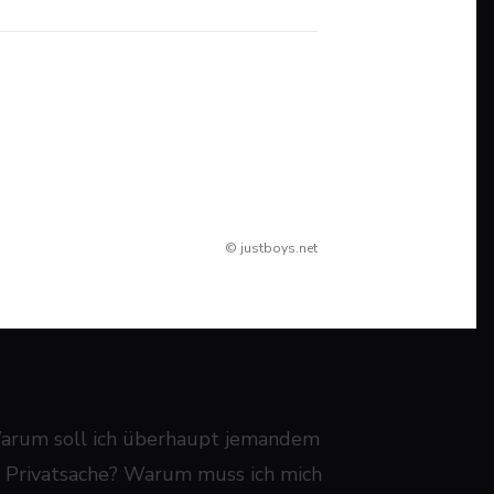
© justboys.net
: Warum soll ich überhaupt jemandem
ine Privatsache? Warum muss ich mich