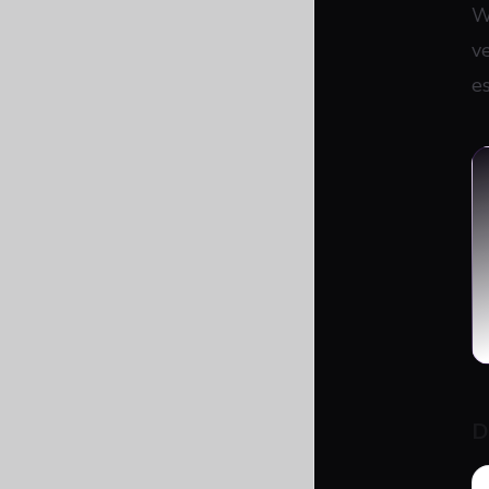
W
v
es
D