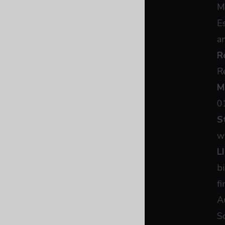
M
E
a
R
R
M
0
S
w
L
b
fi
A
S