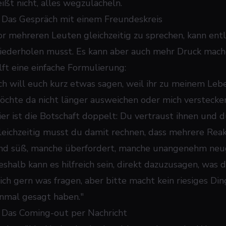
eißt nicht, alles wegzulächeln.
. Das Gespräch mit einem Freundeskreis
or mehreren Leuten gleichzeitig zu sprechen, kann entla
iederholen musst. Es kann aber auch mehr Druck mac
ilft eine einfache Formulierung:
Ich will euch kurz etwas sagen, weil ihr zu meinem Lebe
öchte da nicht länger ausweichen oder mich verstecken
ier ist die Botschaft doppelt: Du vertraust ihnen und du
leichzeitig musst du damit rechnen, dass mehrere Rea
ind süß, manche überfordert, manche unangenehm neug
eshalb kann es hilfreich sein, direkt dazuzusagen, was 
ich gern was fragen, aber bitte macht kein riesiges Ding
inmal gesagt haben."
. Das Coming-out per Nachricht