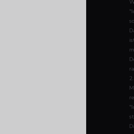
W
"I
s
D
i
mu
D
r
2
M
r
"
s
D