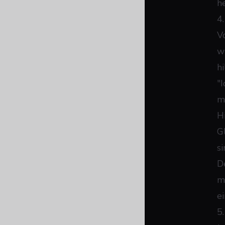
h
4
V
w
h
"
m
H
G
s
D
m
e
5