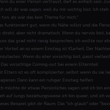
enn du einer Person vertraust, darf es einfach sein. Zu
ch will dir was sagen, weil du mir wichtig bist. Ich ste
o tun, als wär das kein Thema für mich."
as funktioniert gut, wenn du Nähe willst und die Perso
st direkt, aber nicht dramatisch. Wenn du nervös bist, k
ss das grad nicht riesig besprechen, ich wollte nur ehrl
er Vorteil an so einem Einstieg ist Klarheit. Der Nachte
anzutasten. Wenn du eher vorsichtig bist, passt vielleic
. Das vorsichtige Coming-out bei einem Elternteil
it Eltern
ist es oft komplizierter, selbst wenn du sie lie
eagieren. Dann kann ein ruhiger Einstieg helfen:
Ich möchte dir etwas Persönliches sagen und ich bin ein 
teh auf Jungs beziehungsweise ich bin queer, und ich wo
ieses Beispiel gibt dir Raum. Das "ich glaub" oder "be