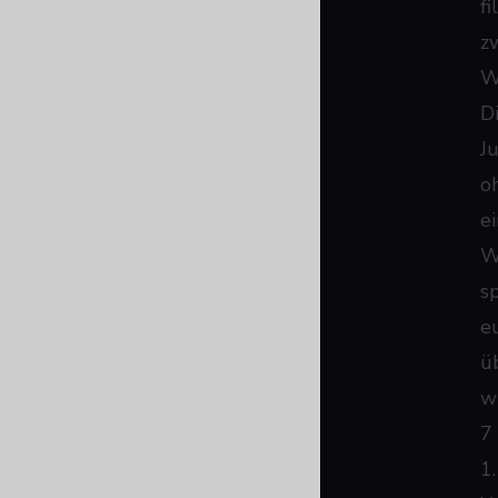
f
z
W
D
J
o
e
W
s
e
ü
w
7
1