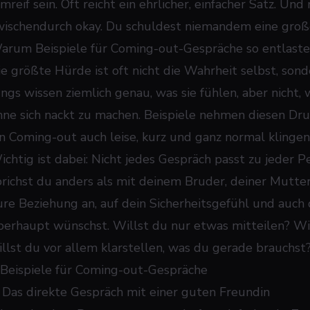
ilmreif sein. Oft reicht ein ehrlicher, einfacher Satz. 
wischendurch okay. Du schuldest niemandem eine groß
arum Beispiele für Coming-out-Gespräche so entlaste
ie größte Hürde ist oft nicht die Wahrheit selbst, sond
ungs wissen ziemlich genau, was sie fühlen, aber nicht, 
hne sich nackt zu machen. Beispiele nehmen diesen Druc
in Coming-out auch leise, kurz und ganz normal klingen 
ichtig ist dabei: Nicht jedes Gespräch passt zu jeder P
prichst du anders als mit deinem Bruder, deiner Mutte
ure Beziehung an, auf dein Sicherheitsgefühl und auch
berhaupt wünschst. Willst du nur etwas mitteilen? W
illst du vor allem klarstellen, was du gerade brauchst
 Beispiele für Coming-out-Gespräche
. Das direkte Gespräch mit einer guten Freundin