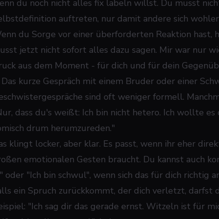
enn du noch nicht alles fix labeln willst. Du musst nic
elbstdefinition auftreten, nur damit andere sich wohler
enn du Sorge vor einer überforderten Reaktion hast, h
usst jetzt nicht sofort alles dazu sagen. Mir war nur wi
ruck aus dem Moment - für dich und für dein Gegenüb
. Das kurze Gespräch mit einem Bruder oder einer Sch
eschwistergespräche sind oft weniger formell. Manchma
ur, dass du's weißt: Ich bin nicht hetero. Ich wollte es
omisch drum herumzureden."
as klingt locker, aber klar. Es passt, wenn ihr eher dir
roßen emotionalen Gesten braucht. Du kannst auch ko
" oder "Ich bin schwul", wenn sich das für dich richtig a
alls ein Spruch zurückkommt, der dich verletzt, darfst
ispiel: "Ich sag dir das gerade ernst. Witzeln ist für mi