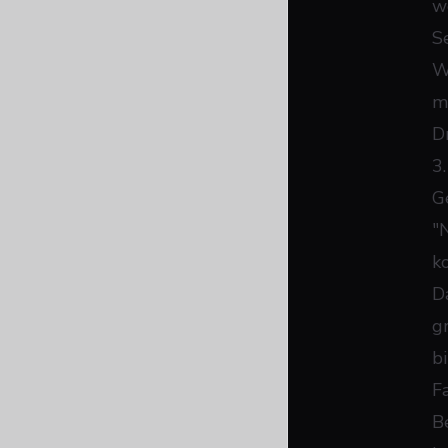
w
S
W
m
D
3
G
"N
k
D
g
bi
F
Be