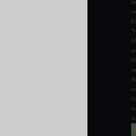
J
vi
E
"H
I
wi
N
s
R
s
D
i
w