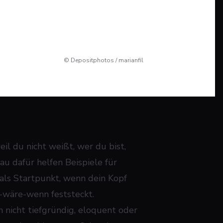
© Depositphotos / marianfil
il du nicht weißt, wer du bist,
au dafür helfen Beispiele für
 als Startpunkt, wenn dein Kopf
-wäre-wenn feststeckt.
 nicht tiefgründig, eloquent oder