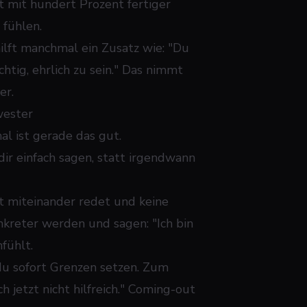
ht mit hundert Prozent fertiger
 fühlen.
ilft manchmal ein Zusatz wie: "Du
chtig, ehrlich zu sein." Das nimmt
er.
wester
l ist gerade das gut.
 dir einfach sagen, statt irgendwann
ekt miteinander redet und keine
nkreter werden und sagen: "
Ich bin
nfühlt.
 du sofort Grenzen setzen. Zum
ch jetzt nicht hilfreich." Coming-out