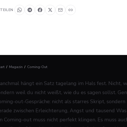
TEILEN
tart
/
Magazin
/
Coming-Out
anchmal hängt ein Satz tagelang im Hals fest. Nicht, we
ondern weil du nicht weißt, wie du es sagen sollst. Gen
oming-out-Gespräche: nicht als starres Skript, sondern
erade zwischen Erleichterung, Angst und tausend Was
in Coming-out muss nicht perfekt klingen. Es muss auch