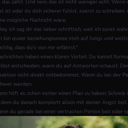
a, das zählt. Und nein, das ist nicht weniger echt. Wen
el ist oder du dich sicherer fühlst, zuerst zu schreiben, i
ine mögliche Nachricht wäre:
ey, ich sag dir das lieber schriftlich, weil ich sonst w
ch bin queer beziehungsweise steh auf Jungs und wollte 
chtig, dass du's von mir erfährst."
achrichten haben einen klaren Vorteil: Du kannst formu
elbst entscheiden, wann du auf Antworten schaust. Der 
eaktion nicht direkt mitbekommst. Wenn du bei der Pe
chwer werden.
ann hilft es, schon vorher einen Plan zu haben. Schreib
n dem du danach komplett allein mit deiner Angst bist. V
enn du gerade bei einer vertrauten Person bist oder s