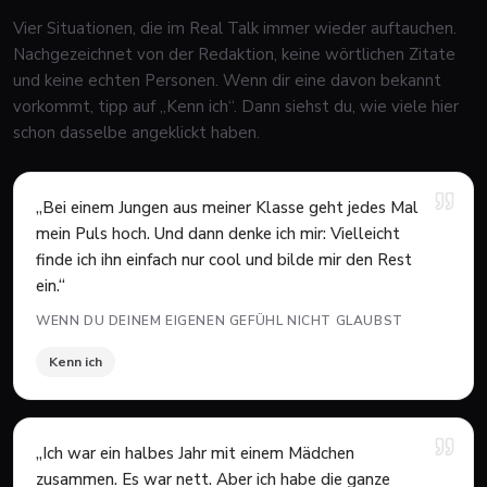
Vier Situationen, die im Real Talk immer wieder auftauchen.
Nachgezeichnet von der Redaktion, keine wörtlichen Zitate
und keine echten Personen. Wenn dir eine davon bekannt
vorkommt, tipp auf „Kenn ich“. Dann siehst du, wie viele hier
schon dasselbe angeklickt haben.
„
Bei einem Jungen aus meiner Klasse geht jedes Mal
mein Puls hoch. Und dann denke ich mir: Vielleicht
finde ich ihn einfach nur cool und bilde mir den Rest
ein.
“
WENN DU DEINEM EIGENEN GEFÜHL NICHT GLAUBST
Kenn ich
„
Ich war ein halbes Jahr mit einem Mädchen
zusammen. Es war nett. Aber ich habe die ganze