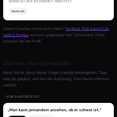
WENN DU AUF SICHERHEIT WARTEST
Kenn ich
Deine Situation steht nicht dabei?
Im Real Talk kannst du
selbst fragen
, anonym gegenüber der Community. Dafür
brauchst du ein Profil.
Stimmt das eigentlich?
Neun Sätze, die in dieser Frage ständig herumgehen. Tipp,
was du glaubst, und lies die Auflösung. Drei davon stimmen
wirklich.
0
VON
9
AUFGEDECKT
„
Man kann jemandem ansehen, ob er schwul ist.
“