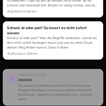
zu Mädchen? Oder du bist dir einfach nicht sicher, ob du
schwul oder bisexuell bist. Beides ist völlig normal, und du
musst dich nicht sofort festlegen.
@AMAROK
·
4
Min
Ratgeber
Schwul, bi oder pan? Du musst es nicht sofort
wissen
Schwul, bi oder pan? Was die Begriffe bedeuten, warum du
dich nicht sofort festlegen musst und wie du ohne Druck
deinen Weg finden kannst. Ganz in Ruhe.
@Redaktion
·
6
Min
ÜBER DEN AUTOR
AMAROK
Die justboys-Redaktion arbeitet mit der Community an
Ratgeber-Beiträgen zu Coming-Out, Mental Health und
Beziehungen - geprüft und überarbeitet, bevor sie online
gehen.