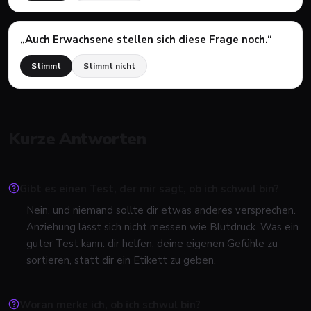
„
Auch Erwachsene stellen sich diese Frage noch.
“
Stimmt
Stimmt nicht
Kurze Antworten
Gibt es einen Test, der mir sagt, ob ich schwul bin?
Nein, und niemand sollte dir etwas anderes versprechen.
Anziehung lässt sich nicht messen wie Blutdruck. Was ein
guter Test kann: dir helfen, deine eigenen Gefühle zu
sortieren, statt dir ein Etikett zu geben.
Woran merke ich, ob ich schwul bin?