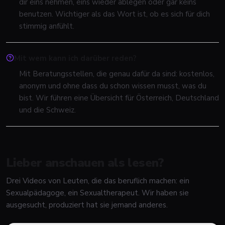
dir eins nehmen, eins wieder ablegen oder gar keins
benutzen. Wichtiger als das Wort ist, ob es sich für dich
stimmig anfühlt.
Mit wem kann ich darüber reden?
Mit Beratungsstellen, die genau dafür da sind: kostenlos,
anonym und ohne dass du schon wissen musst, was du
bist. Wir führen eine Übersicht für Österreich, Deutschland
und die Schweiz.
Lieber anschauen als lesen?
Drei Videos von Leuten, die das beruflich machen: ein
Sexualpädagoge, ein Sexualtherapeut. Wir haben sie
ausgesucht, produziert hat sie jemand anderes.