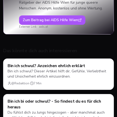
Ratgeber der AIDS Hilfe Wien für junge queere
Menschen. Anonym, kostenlos und ohne Wertung.
Zum Beitrag bei
AIDS Hilfe Wien
Externer Link ·
aids.at
Das könnte dich auch interessieren
Ratgeber
Bin ich schwul? Anzeichen ehrlich erklärt
Bin ich schwul? Dieser Artikel hilft dir, Gefühle, Verliebtheit
und Unsicherheit ehrlich einzuordnen.
@Redaktion
·
7
Min
Coming-Out
Bin ich bi oder schwul? - So findest du es für dich
heraus
Du fühlst dich zu Jungs hingezogen - aber manchmal auch