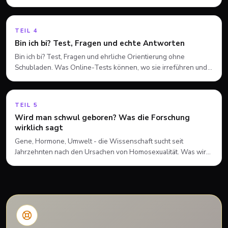
Weg finden kannst. Ganz in Ruhe.
TEIL
4
Bin ich bi? Test, Fragen und echte Antworten
Bin ich bi? Test, Fragen und ehrliche Orientierung ohne
Schubladen. Was Online-Tests können, wo sie irreführen und
wie du besser auf dich hörst.
TEIL
5
Wird man schwul geboren? Was die Forschung
wirklich sagt
Gene, Hormone, Umwelt - die Wissenschaft sucht seit
Jahrzehnten nach den Ursachen von Homosexualität. Was wir
heute wissen: Es ist komplizierter als gedacht. Und das ist
eigentlich eine gute Nachricht.