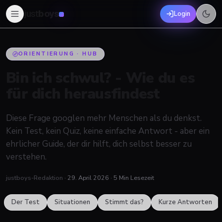
just
boys
Login
ORIENTIERUNG · HUB
Bin ich schwul? - Wie du es
für dich herausfindest
Diese Frage googlen mehr Menschen als du denkst.
Kein Test, kein Quiz, keine einfache Antwort - aber ein
ehrlicher Guide, der dir hilft, dich selbst besser zu
verstehen.
justboys-Redaktion
·
29. April 2026
·
5
Min Lesezeit
Der Test
Situationen
Stimmt das?
Kurze Antworten