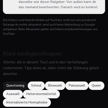
dasselbe wie dieser Ratgeber: Von außen kann dir
das niemand beantworten. Danach wird es konkret.
Die Videos sind fremde Inhalte auf YouTube, nicht von uns produziert.
Solange du nichts abspielst, wird auch keine Verbindung zu Google
aufgebaut. Beim Abspielen gelten die Datenschutzbestimmungen von
YouTube.
Kurz nachgeschlagen
Wörter, die in diesem Text und in den Vertiefungen
vorkommen. Tipp eines an, dann steht die Erklärung gleich
darunter.
Questioning
Schwul
Bisexuell
Pansexuell
Queer
Asexuell
Heteronormativität
Internalisierte Homophobie