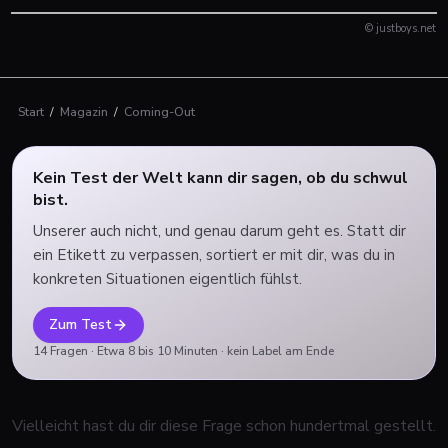
© justboys.net
Start
/
Magazin
/
Coming-Out
Kein Test der Welt kann dir sagen, ob du schwul
bist.
Unserer auch nicht, und genau darum geht es. Statt dir
ein Etikett zu verpassen, sortiert er mit dir, was du in
konkreten Situationen eigentlich fühlst.
Zum Test
14
Fragen ·
Etwa 8 bis 10 Minuten
· kein Label am Ende
Vielleicht hast du dir diese Frage schon hundertmal gestellt.