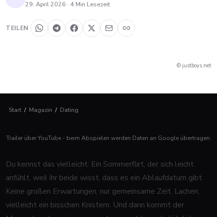
29. April 2026
·
4
Min Lesezeit
TEILEN
© justboys.net
Start
/
Magazin
/
Dating
Trailer über YouTube - beim Abspielen werden Daten an Google übertragen.
Du kennst das vielleicht: Ein Sommerflirt, der sich leicht
anfühlt, weil ihr beide wisst, dass es ein Ablaufdatum gibt.
Keine großen Erwartungen, nur gemeinsame Zeit, Lachen,
vielleicht ein bisschen Knistern. Und dann kommt der