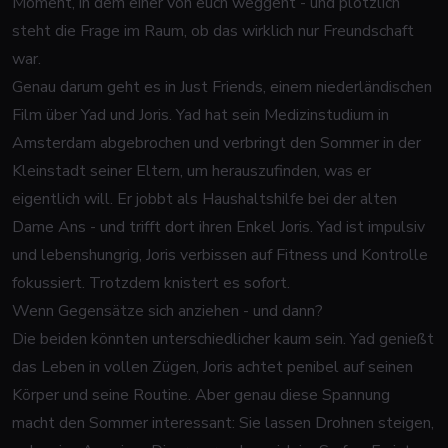
Moment, in dem einer von euch weggeht - und plötzlich
steht die Frage im Raum, ob das wirklich nur Freundschaft
war.
Genau darum geht es in
Just Friends
, einem niederländischen
Film über Yad und Joris. Yad hat sein Medizinstudium in
Amsterdam abgebrochen und verbringt den Sommer in der
Kleinstadt seiner Eltern, um herauszufinden, was er
eigentlich will. Er jobbt als Haushaltshilfe bei der alten
Dame Ans - und trifft dort ihren Enkel Joris. Yad ist impulsiv
und lebenshungrig, Joris verbissen auf Fitness und Kontrolle
fokussiert. Trotzdem knistert es sofort.
Wenn Gegensätze sich anziehen - und dann?
Die beiden könnten unterschiedlicher kaum sein. Yad genießt
das Leben in vollen Zügen, Joris achtet penibel auf seinen
Körper und seine Routine. Aber genau diese Spannung
macht den Sommer interessant: Sie lassen Drohnen steigen,