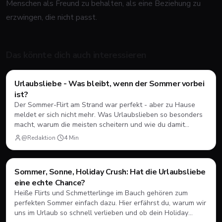
Menschen als Freund zu behalten, als eine Beziehung zu
erzwingen, die nicht passt.
Das könnte dich auch interessieren
Urlaubsliebe - Was bleibt, wenn der Sommer vorbei
Dating
💘
ist?
Der Sommer-Flirt am Strand war perfekt - aber zu Hause
meldet er sich nicht mehr. Was Urlaubslieben so besonders
macht, warum die meisten scheitern und wie du damit
klarkommst, ohne dich ausgenutzt zu fühlen.
@Redaktion
·
4
Min
Sommer, Sonne, Holiday Crush: Hat die Urlaubsliebe
Dating
💘
eine echte Chance?
Heiße Flirts und Schmetterlinge im Bauch gehören zum
perfekten Sommer einfach dazu. Hier erfährst du, warum wir
uns im Urlaub so schnell verlieben und ob dein Holiday