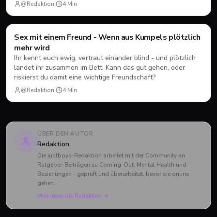
Crush auch im echten Alltag eine echte Chance hat.
@Redaktion
·
4
Min
Sex mit einem Freund - Wenn aus Kumpels plötzlich
Dating
💘
mehr wird
Ihr kennt euch ewig, vertraut einander blind - und plötzlich
landet ihr zusammen im Bett. Kann das gut gehen, oder
riskierst du damit eine wichtige Freundschaft?
@Redaktion
·
4
Min
ÜBER DEN AUTOR
Redaktion
Die justboys-Redaktion arbeitet mit der Community an
Ratgeber-Beiträgen zu Coming-Out, Mental Health und
Beziehungen - geprüft und überarbeitet, bevor sie online
gehen.
Mehr über die Redaktion →