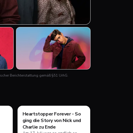
+
2
itischer Berichterstattung gemäß §51 UrhG.
Filme & Serien
Heartstopper Forever - So
ging die Story von Nick und
Charlie zu Ende