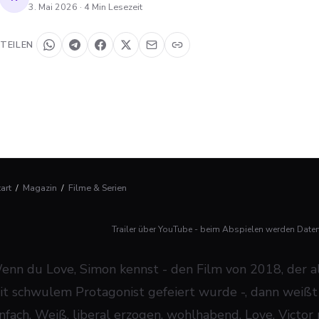
3. Mai 2026
·
4
Min Lesezeit
TEILEN
tart
/
Magazin
/
Filme & Serien
Trailer über YouTube - beim Abspielen werden Date
enn du
Love, Simon
kennst - den Film von 2018, der
it schwulem Protagonist gefeiert wurde -, dann weißt 
infach. Weiß, liberal erzogen, wohlhabend.
Love, Victor