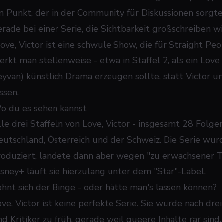
in Punkt, der in der Community für Diskussionen sorgte.
rade bei einer Serie, die Sichtbarkeit großschreiben wil
Love, Victor ist eine schwule Show, die für Straight Pe
erkt man stellenweise - etwa in Staffel 2, als ein Lov
eyvan) künstlich Drama erzeugen sollte, statt Victor un
ssen.
o du es sehen kannst
lle drei Staffeln von
Love, Victor
- insgesamt 28 Folgen
eutschland, Österreich und der Schweiz. Die Serie wur
roduziert, landete dann aber wegen "zu erwachsener 
isney+ läuft sie hierzulang unter dem "Star"-Label.
ohnt sich der Binge - oder hätte man's lassen können?
ve, Victor
ist keine perfekte Serie. Sie wurde nach drei
d Kritiker zu früh, gerade weil queere Inhalte rar sind.