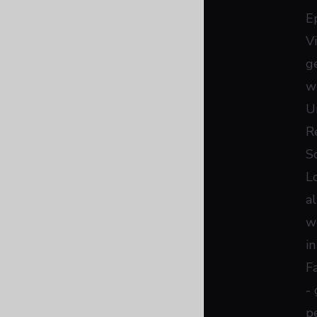
E
V
g
w
U
R
S
Lo
a
w
i
F
-
p