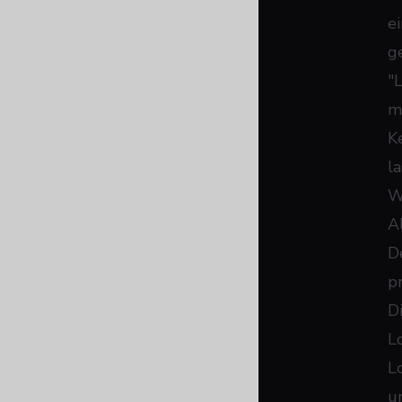
e
ge
"
m
K
la
W
A
D
p
D
L
Lo
un