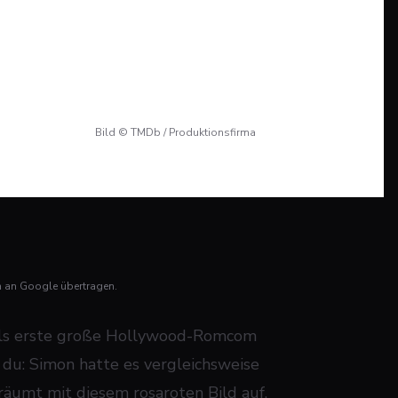
Bild © TMDb / Produktionsfirma
n an Google übertragen.
 als erste große Hollywood-Romcom
du: Simon hatte es vergleichsweise
räumt mit diesem rosaroten Bild auf.