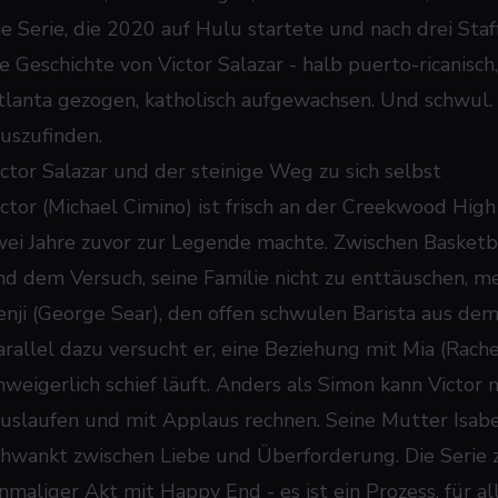
ie Serie, die 2020 auf Hulu startete und nach drei St
ie Geschichte von Victor Salazar - halb puerto-ricanisch
tlanta gezogen, katholisch aufgewachsen. Und schwul.
auszufinden.
ictor Salazar und der steinige Weg zu sich selbst
ictor (Michael Cimino) ist frisch an der Creekwood Hig
wei Jahre zuvor zur Legende machte. Zwischen Basketb
nd dem Versuch, seine Familie nicht zu enttäuschen, mer
enji (George Sear), den offen schwulen Barista aus dem 
arallel dazu versucht er, eine Beziehung mit Mia (Rach
nweigerlich schief läuft. Anders als Simon kann Victor n
auslaufen und mit Applaus rechnen. Seine Mutter Isabe
chwankt zwischen Liebe und Überforderung. Die Serie ze
inmaliger Akt mit Happy End - es ist ein Prozess, für al