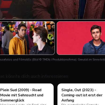
essefotos und Filmstills
(Bild © TMDb / Produktionsfirma)
. Genutzt im Sinne kr
as könnte dich auch interessieren
Filme & Serien
Filme & Serien
Plein Sud (2009) - Road
Single, Out (2023) -
Movie mit Sehnsucht und
Coming-out ist erst der
Sommerglück
Anfang