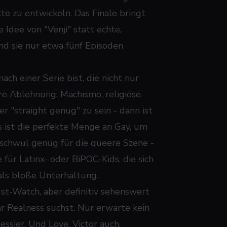
kte zu entwickeln. Das Finale bringt
Idee von "Venji" statt echte,
d sie nur etwa fünf Episoden
h einer Serie bist, die nicht nur
re Ablehnung, Machismo, religiöse
 "straight genug" zu sein - dann ist
as ist die perfekte Menge an Gay, um
t schwul genug für die queere Szene -
für Latinx- oder BiPOC-Kids, die sich
 als bloße Unterhaltung.
ust-Watch, aber definitiv sehenswert
r Realness suchst. Nur erwarte kein
messier. Und
Love, Victor
auch.