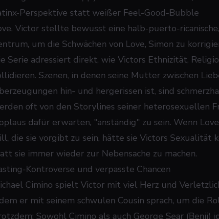
atinx-Perspektive statt weißer Feel-Good-Bubble
ove, Victor stellte bewusst eine halb-puerto-ricanische
entrum, um die Schwächen von Love, Simon zu korrigiere
ie Serie adressiert direkt, wie Victors Ethnizität, Reli
ollidieren. Szenen, in denen seine Mutter zwischen Lie
berzeugungen hin- und hergerissen ist, sind schmerzhaf
erden oft von den Storylines seiner heterosexuellen F
pplaus dafür erwarten, "anständig" zu sein. Wenn
Love
ill, die sie vorgibt zu sein, hätte sie Victors Sexualit
tatt sie immer wieder zur Nebensache zu machen.
asting-Kontroverse und verpasste Chancen
chael Cimino spielt Victor mit viel Herz und Verletzlich
ndem er mit seinem schwulen Cousin sprach, um die Ro
rotzdem: Sowohl Cimino als auch George Sear (Benji) ide