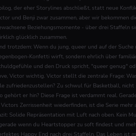
pilog, der eher Storylines abschließt, statt neue Konfli
ictor und Benji zwar zusammen, aber wir bekommen die 
ewachsene Beziehungsmomente - über drei Staffeln sin
irklich glücklich zusammen.
nd trotzdem: Wenn du jung, queer und auf der Suche nac
egenbogen-Konfetti wirft, sondern ehrlich über familiä
chuldgefühle und den Druck spricht, "queer genug" oder
ve, Victor
wichtig. Victor stellt die zentrale Frage: W
lle zufriedenzustellen? Zu schwul für Basketball, nich
o gehört er hin? Diese Frage ist verdammt real. Gerade 
n Victors Zerrissenheit wiederfinden, ist die Serie mehr
azit: Solide Repräsentation mit Luft nach oben. Kein M
 gerade wenn du
Heartstopper
zu soft findest und meh
erfektes Happy End nach drei Staffeln. Das Leben ist 