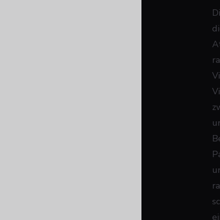
D
d
A
r
V
V
z
u
B
P
u
r
s
e