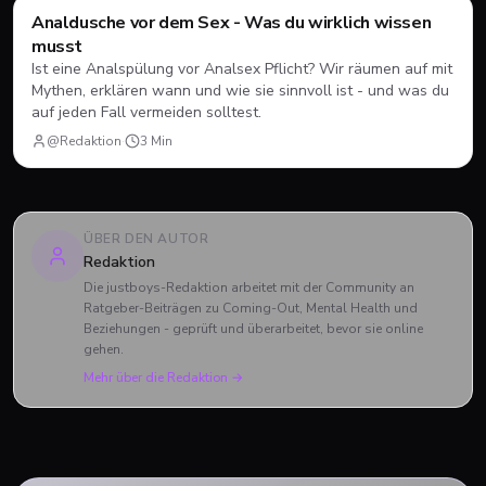
Style & Body
Analdusche vor dem Sex - Was du wirklich wissen
musst
Ist eine Analspülung vor Analsex Pflicht? Wir räumen auf mit
Mythen, erklären wann und wie sie sinnvoll ist - und was du
auf jeden Fall vermeiden solltest.
@Redaktion
·
3
Min
ÜBER DEN AUTOR
Redaktion
Die justboys-Redaktion arbeitet mit der Community an
Ratgeber-Beiträgen zu Coming-Out, Mental Health und
Beziehungen - geprüft und überarbeitet, bevor sie online
gehen.
Mehr über die Redaktion →