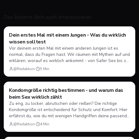
Das könnte dich auch interessieren
Style & Body
Dein erstes Mal mit einem Jungen - Was du wirklich
wissen solltest
Vor deinem ersten Mal mit einem anderen Jungen ist es
normal, dass du Fragen hast. Wir räumen mit Mythen auf und
erklären, worauf es wirklich ankommt - von Safer Sex bis zur
Frage, ob Analsex überhaupt dazu gehören muss.
@Redaktion
·
5
Min
Style & Body
Kondomgröße richtig bestimmen - und warum das
beim Sex wirklich zählt
Zu eng, zu locker, abrutschen oder reißen? Die richtige
Kondomgröße ist entscheidend für Schutz und Komfort. Hier
erfährst du, wie du mit wenigen Handgriffen deine passende
Größe findest - und worauf du beim Analverkehr besonders
@Redaktion
·
4
Min
achten solltest.