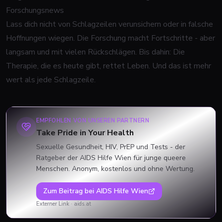
Forschungsnews
Lass dich nicht von Schlagzeilen verunsichern oder in falsche
Hoffnungen wiegen. Die Forschung macht Fortschritte - aber
langsam und mit vielen Rückschlägen. Bis dahin: Die
Therapie, die es heute gibt, rettet Leben. Und das ist mehr
wert als jede Schlagzeile.
EMPFOHLEN VON UNSEREN PARTNERN
Take Pride in Your Health
Sexuelle Gesundheit, HIV, PrEP und Tests - der
Ratgeber der AIDS Hilfe Wien für junge queere
Menschen. Anonym, kostenlos und ohne Wertung.
Zum Beitrag bei
AIDS Hilfe Wien
Externer Link ·
aids.at