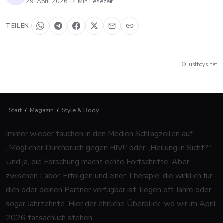
29. April 2026
·
4
Min Lesezeit
TEILEN
© justboys.net
Start
/
Magazin
/
Style & Body
Immer wieder tauchen in den Medien Schlagzeilen auf:
„Möglicher Durchbruch gegen HIV!" oder „Heilung in Sicht?".
Und ja, die Forschung macht echte Fortschritte. Aber
zwischen Labor-Erfolgen und einer Therapie, die wirklich für
dich oder deinen Partner verfügbar ist, liegen oft Jahre oder
sogar Jahrzehnte. Hier der ehrliche Überblick, wo wir im April
2026 tatsächlich stehen.