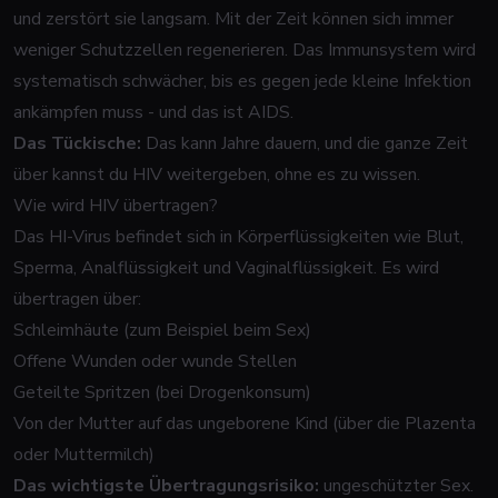
und zerstört sie langsam. Mit der Zeit können sich immer
weniger Schutzzellen regenerieren. Das Immunsystem wird
systematisch schwächer, bis es gegen jede kleine Infektion
ankämpfen muss - und das ist AIDS.
Das Tückische:
Das kann Jahre dauern, und die ganze Zeit
über kannst du HIV weitergeben, ohne es zu wissen.
Wie wird HIV übertragen?
Das HI-Virus befindet sich in Körperflüssigkeiten wie Blut,
Sperma, Analflüssigkeit und Vaginalflüssigkeit. Es wird
übertragen über:
Schleimhäute (zum Beispiel beim Sex)
Offene Wunden oder wunde Stellen
Geteilte Spritzen (bei Drogenkonsum)
Von der Mutter auf das ungeborene Kind (über die Plazenta
oder Muttermilch)
Das wichtigste Übertragungsrisiko:
ungeschützter Sex.