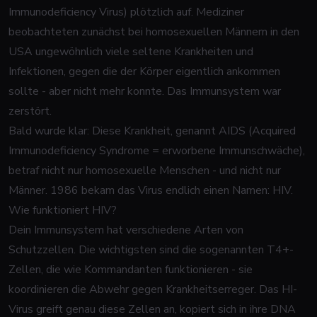
Immunodeficiency Virus) plötzlich auf. Mediziner
beobachteten zunächst bei homosexuellen Männern in den
USA ungewöhnlich viele seltene Krankheiten und
Infektionen, gegen die der Körper eigentlich ankommen
sollte - aber nicht mehr konnte. Das Immunsystem war
zerstört.
Bald wurde klar: Diese Krankheit, genannt AIDS (Acquired
Immunodeficiency Syndrome = erworbene Immunschwäche),
betraf nicht nur homosexuelle Menschen - und nicht nur
Männer. 1986 bekam das Virus endlich einen Namen: HIV.
Wie funktioniert HIV?
Dein Immunsystem hat verschiedene Arten von
Schutzzellen. Die wichtigsten sind die sogenannten T4+-
Zellen, die wie Kommandanten funktionieren - sie
koordinieren die Abwehr gegen Krankheitserreger. Das HI-
Virus greift genau diese Zellen an, kopiert sich in ihre DNA