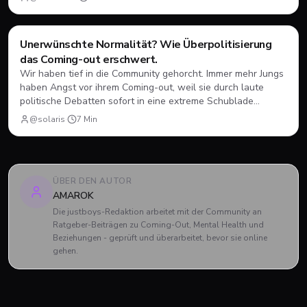
Coming-Out
Unerwünschte Normalität? Wie Überpolitisierung
das Coming-out erschwert.
Wir haben tief in die Community gehorcht. Immer mehr Jungs
haben Angst vor ihrem Coming-out, weil sie durch laute
politische Debatten sofort in eine extreme Schublade
gesteckt werden. Hier lest ihr, warum die ständige
@solaris
·
7
Min
Überpolitisierung oft eher schadet als nützt und warum
echte Normalität das wahre Ziel sein sollte.
ÜBER DEN AUTOR
AMAROK
Die justboys-Redaktion arbeitet mit der Community an
Ratgeber-Beiträgen zu Coming-Out, Mental Health und
Beziehungen - geprüft und überarbeitet, bevor sie online
gehen.