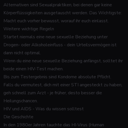
Alternativen sind Sexualpraktiken, bei denen gar keine
Körperflüssigkeiten ausgetauscht werden. Das Wichtigste:
Macht euch vorher bewusst, worauf ihr euch einlasst.
Weitere wichtige Regeln
Startet niemals eine neue sexuelle Beziehung unter
Drogen- oder Alkoholeinfluss - dein Urteilsvermögen ist
dann nicht optimal.
Wenn du eine neue sexuelle Beziehung anfängst, solltet ihr
beide einen HIV-Test machen.
Bis zum Testergebnis sind Kondome absolute Pflicht.
Falls du vermutest, dich mit einer STI angesteckt zu haben,
geh schnell zum Arzt - je früher, desto besser die
Heilungschancen.
HIV und AIDS - Was du wissen solltest
Die Geschichte
In den 1980er Jahren tauchte das HI-Virus (Human