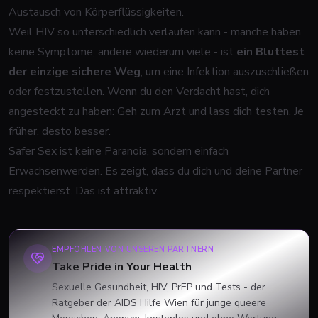
Austausch von Körperflüssigkeiten.
Weil HIV so unterschiedlich verlaufen kann - manche haben
keine Symptome, andere wiederum viele - ist
ein Bluttest
der einzige sichere Weg
, um eine Infektion auszuschließen
oder festzustellen. Wenn du den Verdacht hast, dich
angesteckt zu haben: Geh zum Arzt und lass dich testen. Je
früher, desto besser.
Safer Sex ist keine Paranoia, sondern einfach
Erwachsenwerden. Es zeigt, dass du dich und deine Partner
respektierst. Das ist attraktiv.
EMPFOHLEN VON UNSEREN PARTNERN
Take Pride in Your Health
Sexuelle Gesundheit, HIV, PrEP und Tests - der
Ratgeber der AIDS Hilfe Wien für junge queere