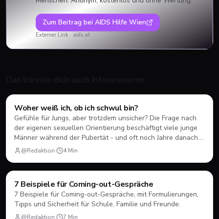
Menschen. Anonym, kostenlos und ohne Wertung.
Zum Beitrag bei
AIDS Hilfe Wien
Externer Link ·
aids.at
Das könnte dich auch interessieren
Coming-Out
Woher weiß ich, ob ich schwul bin?
Gefühle für Jungs, aber trotzdem unsicher? Die Frage nach
der eigenen sexuellen Orientierung beschäftigt viele junge
Männer während der Pubertät - und oft noch Jahre danach.
Hier erfährst du, was dahintersteckt und wie du damit
@Redaktion
·
4
Min
umgehen kannst.
Coming-Out
7 Beispiele für Coming-out-Gespräche
7 Beispiele für Coming-out-Gespräche, mit Formulierungen,
Tipps und Sicherheit für Schule, Familie und Freunde.
@Redaktion
·
7
Min