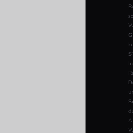
B
s
W
G
k
S
I
R
D
u
S
d
A
W