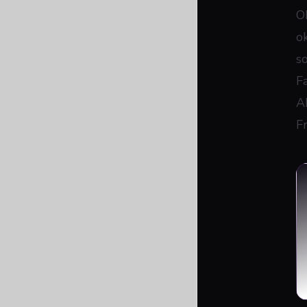
O
o
s
F
A
F