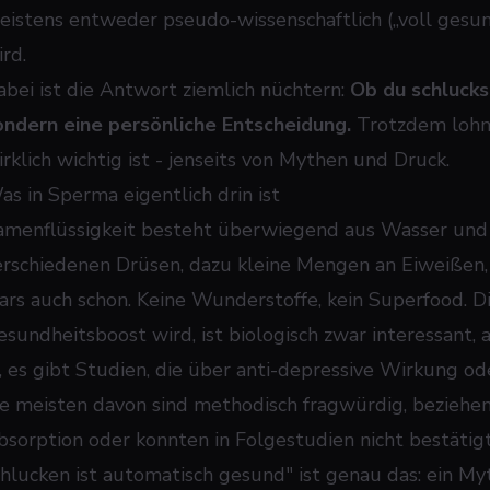
eistens entweder pseudo-wissenschaftlich („voll gesun
rd.
abei ist die Antwort ziemlich nüchtern:
Ob du schluckst
ondern eine persönliche Entscheidung.
Trotzdem lohnt 
irklich wichtig ist - jenseits von Mythen und Druck.
as in Sperma eigentlich drin ist
amenflüssigkeit besteht überwiegend aus Wasser und 
erschiedenen Drüsen, dazu kleine Mengen an Eiweißen,
ars auch schon. Keine Wunderstoffe, kein Superfood. Di
esundheitsboost wird, ist biologisch zwar interessant, 
a, es gibt Studien, die über anti-depressive Wirkung od
ie meisten davon sind methodisch fragwürdig, beziehen s
bsorption oder konnten in Folgestudien nicht bestäti
chlucken ist automatisch gesund" ist genau das: ein My