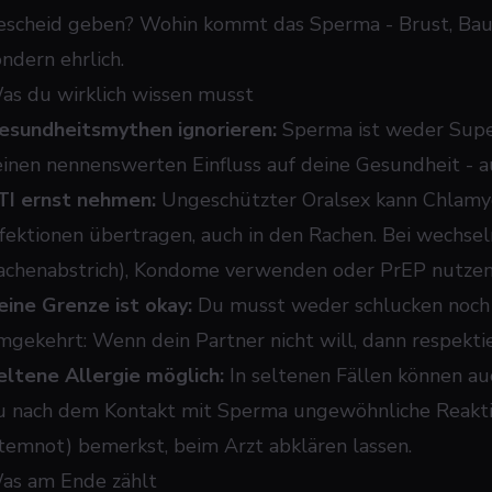
escheid geben? Wohin kommt das Sperma - Brust, Bauch
ondern ehrlich.
as du wirklich wissen musst
esundheitsmythen ignorieren:
Sperma ist weder Superf
einen nennenswerten Einfluss auf deine Gesundheit - a
TI ernst nehmen:
Ungeschützter Oralsex kann Chlamyd
nfektionen übertragen, auch in den Rachen. Bei wechsel
achenabstrich), Kondome verwenden oder PrEP nutzen
eine Grenze ist okay:
Du musst weder schlucken noch 
mgekehrt: Wenn dein Partner nicht will, dann respektier
eltene Allergie möglich:
In seltenen Fällen können au
u nach dem Kontakt mit Sperma ungewöhnliche Reaktio
temnot) bemerkst, beim Arzt abklären lassen.
as am Ende zählt