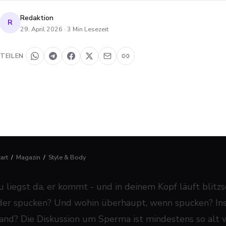
Redaktion
R
29. April 2026
·
3
Min Lesezeit
TEILEN
tart
/
Magazin
/
Style & Body
u liegst da, er kommt - und in deinem Kopf läuft blitzs
der spucken? Und wohin überhaupt, wenn spucken? Ins L
and? Die Diskussion um Sperma ist mindestens so alt w