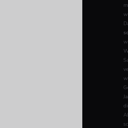
m
wi
D
s
w
W
S
v
w
G
J
d
A
s