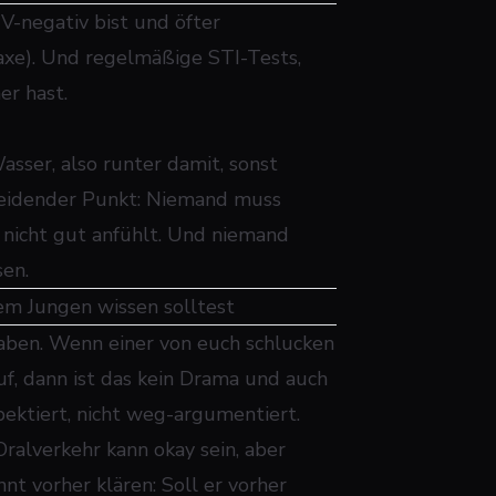
V-negativ bist und öfter
axe). Und regelmäßige STI-Tests,
r hast.
asser, also runter damit, sonst
scheidender Punkt: Niemand muss
nicht gut anfühlt. Und niemand
sen.
em Jungen wissen solltest
haben. Wenn einer von euch schlucken
uf, dann ist das kein Drama und auch
pektiert, nicht weg-argumentiert.
Oralverkehr kann okay sein, aber
nt vorher klären: Soll er vorher