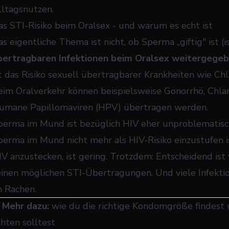
lltagsnutzen.
as STI-Risiko beim Oralsex - und warum es echt ist
s eigentliche Thema ist nicht, ob Sperma „giftig" ist (i
bertragbaren Infektionen beim Oralsex weitergege
st das Risiko sexuell übertragbarer Krankheiten wie Chl
eim Oralverkehr können beispielsweise Gonorrhö, Chlam
umane Papillomaviren (HPV) übertragen werden.
perma im Mund ist bezüglich HIV eher unproblematisc
perma im Mund nicht mehr als HIV-Risiko einzustufen ist
IV anzustecken, ist gering. Trotzdem: Entscheidend ist
einen möglichen STI-Übertragungen. Und viele Infekti
m Rachen.
➜
Mehr dazu:
wie du die richtige Kondomgröße findest
chten solltest