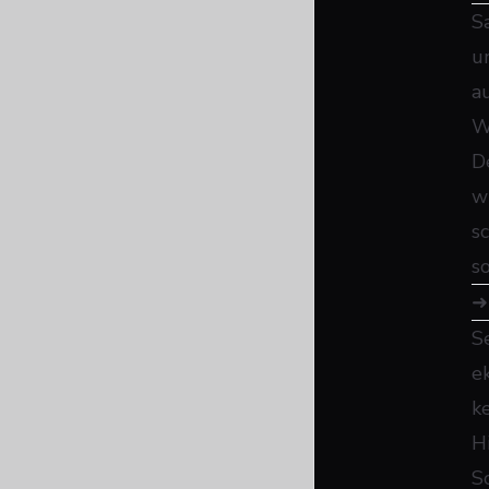
S
u
a
W
D
w
s
s
S
e
k
H
S