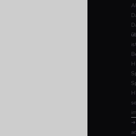
A
D
Da
ü
i
B
H
S
S
H
s
i
a