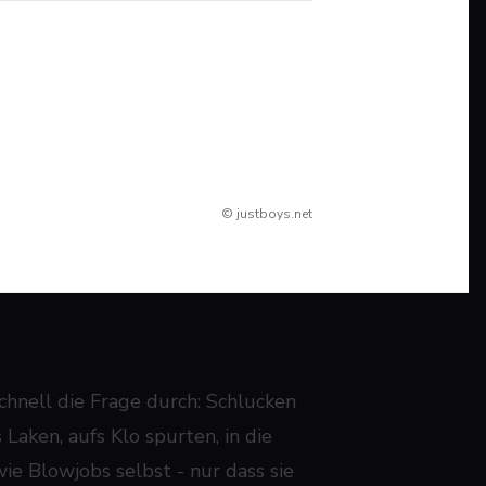
© justboys.net
chnell die Frage durch: Schlucken
aken, aufs Klo spurten, in die
ie Blowjobs selbst - nur dass sie