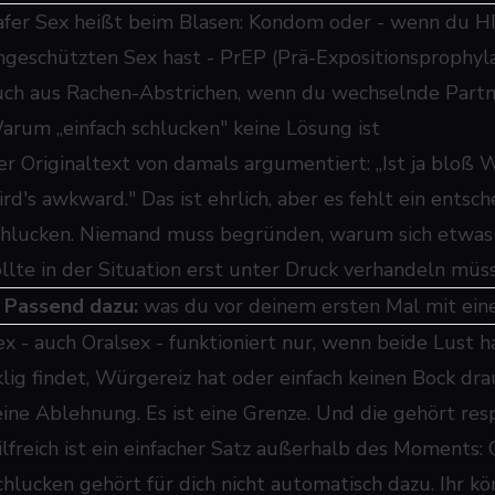
afer Sex heißt beim Blasen: Kondom oder - wenn du HI
ngeschützten Sex hast - PrEP (Prä-Expositionsprophyl
uch aus Rachen-Abstrichen, wenn du wechselnde Partne
arum „einfach schlucken" keine Lösung ist
er Originaltext von damals argumentiert: „Ist ja bloß W
ird's awkward." Das ist ehrlich, aber es fehlt ein ent
chlucken. Niemand muss begründen, warum sich etwas 
ollte in der Situation erst unter Druck verhandeln müs
➜
Passend dazu:
was du vor deinem ersten Mal mit ein
ex - auch Oralsex - funktioniert nur, wenn beide Lust 
klig findet, Würgereiz hat oder einfach keinen Bock dra
eine Ablehnung. Es ist eine Grenze. Und die gehört res
ilfreich ist ein einfacher Satz außerhalb des Moments: 
chlucken gehört für dich nicht automatisch dazu. Ihr kön