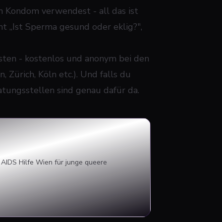
in Kondom verwendest - all das ist
ht „Ist Sperma gesund oder eklig?",
testen - kostenlos und anonym bei den
Zürich, Köln etc.). Und falls du
atungsstellen sind genau dafür da.
 AIDS Hilfe Wien für junge queere