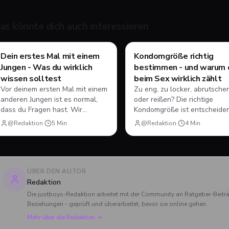
as könnte dich auch interessieren
Style & Body
Style & Body
Dein erstes Mal mit einem
Kondomgröße richtig
Jungen - Was du wirklich
bestimmen - und warum 
wissen solltest
beim Sex wirklich zählt
Vor deinem ersten Mal mit einem
Zu eng, zu locker, abrutsche
anderen Jungen ist es normal,
oder reißen? Die richtige
dass du Fragen hast. Wir
Kondomgröße ist entscheide
räumen mit Mythen auf und
für Schutz und Komfort. Hier
@Redaktion
·
5
Min
@Redaktion
·
4
Min
erklären, worauf es wirklich
erfährst du, wie du mit weni
ankommt - von Safer Sex bis zur
Handgriffen deine passende
Frage, ob Analsex überhaupt
Größe findest - und worauf 
dazu gehören muss.
beim Analverkehr besonders
achten solltest.
ÜBER DEN AUTOR
Redaktion
Die justboys-Redaktion arbeitet mit der Community an Ratgeber-Beit
Beziehungen - geprüft und überarbeitet, bevor sie online gehen.
Mehr über die Redaktion →