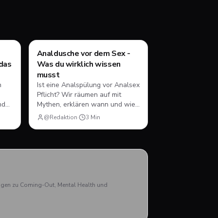
Style & Body
Analdusche vor dem Sex -
das
Was du wirklich wissen
musst
n
Ist eine Analspülung vor Analsex
Pflicht? Wir räumen auf mit
nd
Mythen, erklären wann und wie
sie sinnvoll ist - und was du auf
@Redaktion
·
3
Min
gen
jeden Fall vermeiden solltest.
du
rägen zu Coming-Out, Mental Health und