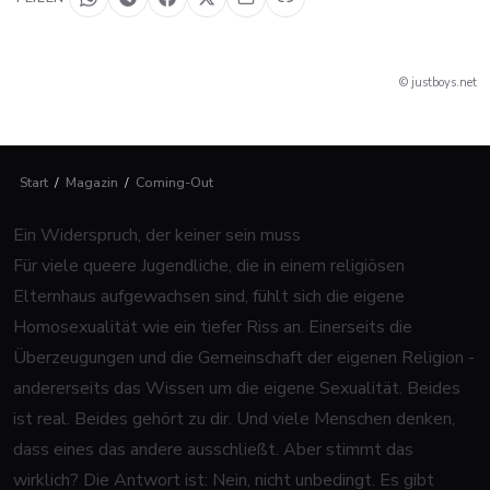
© justboys.net
Start
/
Magazin
/
Coming-Out
Ein Widerspruch, der keiner sein muss
Für viele queere Jugendliche, die in einem religiösen
Elternhaus aufgewachsen sind, fühlt sich die eigene
Homosexualität wie ein tiefer Riss an. Einerseits die
Überzeugungen und die Gemeinschaft der eigenen Religion -
andererseits das Wissen um die eigene Sexualität. Beides
ist real. Beides gehört zu dir. Und viele Menschen denken,
dass eines das andere ausschließt. Aber stimmt das
wirklich? Die Antwort ist: Nein, nicht unbedingt. Es gibt