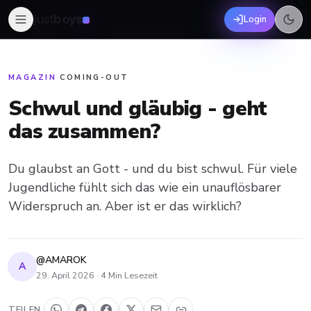
just
boys
Login
MAGAZIN
·
COMING-OUT
Schwul und gläubig - geht
das zusammen?
Du glaubst an Gott - und du bist schwul. Für viele
Jugendliche fühlt sich das wie ein unauflösbarer
Widerspruch an. Aber ist er das wirklich?
@AMAROK
A
29. April 2026
·
4
Min Lesezeit
TEILEN