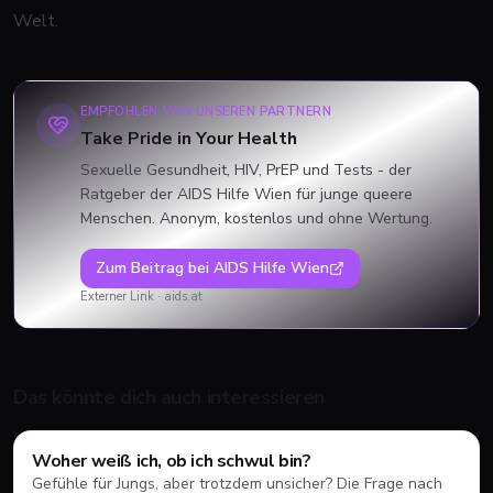
Welt.
EMPFOHLEN VON UNSEREN PARTNERN
Take Pride in Your Health
Sexuelle Gesundheit, HIV, PrEP und Tests - der
Ratgeber der AIDS Hilfe Wien für junge queere
Menschen. Anonym, kostenlos und ohne Wertung.
Zum Beitrag bei
AIDS Hilfe Wien
Externer Link ·
aids.at
Das könnte dich auch interessieren
Coming-Out
Woher weiß ich, ob ich schwul bin?
Gefühle für Jungs, aber trotzdem unsicher? Die Frage nach