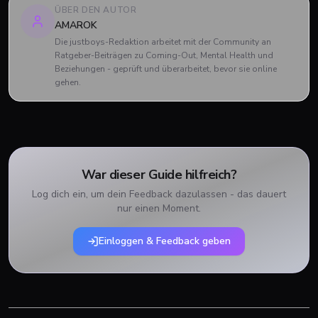
ÜBER DEN AUTOR
AMAROK
Die justboys-Redaktion arbeitet mit der Community an
Ratgeber-Beiträgen zu Coming-Out, Mental Health und
Beziehungen - geprüft und überarbeitet, bevor sie online
gehen.
War dieser Guide hilfreich?
Log dich ein, um dein Feedback dazulassen - das dauert
nur einen Moment.
Einloggen & Feedback geben