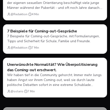
der eigenen sexuellen Orientierung beschäftigt viele junge
Männer während der Pubertät - und oft noch Jahre danach.
Hier erfährst du, was dahintersteckt und wie du damit
@Redaktion
·
4
Min
umgehen kannst.
Coming-Out
7 Beispiele für Coming-out-Gespräche
7 Beispiele für Coming-out-Gespräche, mit Formulierungen,
Tipps und Sicherheit für Schule, Familie und Freunde.
@Redaktion
·
7
Min
Coming-Out
Unerwünschte Normalität? Wie Überpolitisierung
das Coming-out erschwert.
Wir haben tief in die Community gehorcht. Immer mehr Jungs
haben Angst vor ihrem Coming-out, weil sie durch laute
politische Debatten sofort in eine extreme Schublade
gesteckt werden. Hier lest ihr, warum die ständige
@solaris
·
7
Min
Überpolitisierung oft eher schadet als nützt und warum
echte Normalität das wahre Ziel sein sollte.