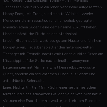
noch. Gedreht auf körnigem 16mm-Film in Memphis,
Tennessee, wirkt er wie ein roher Nerv: keine aufgesetzten
Happy Ends, kein Trost, nur die harte Wahrheit zweier
Menschen, die im rassistisch und homophob geprägten
amerikanischen Süden keine gemeinsame Zukunft haben.
Lincolns nächtliche Flucht an den Mississippi
Lincoln Bloom ist 18, weiß, aus gutem Hause, und führt ein
Doppelleben. Tagsüber spielt er den heterosexuellen
Teenager mit Freundin, nachts cruist er an dunklen Orten am
Mississippi, auf der Suche nach schnellen, anonymen
Begegnungen mit Männern. Er ist kein selbstbewusster
Queer, sondern ein schüchternes Bündel aus Scham und
unterdrückter Sehnsucht.
Eines Nachts trifft er Minh - Sohn einer vietnamesischen
Mutter und eines schwarzen GIs, der nie da war. Minh hat in
Vietnam eine Frau, die er nie wollte, und lebt am Rand der