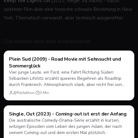
Keep the Lights On
(2012, Regie: Ira Sachs) - Sachs'
späterer Film über eine toxische schwule Beziehung in New
York. Thematisch verwandt, aber technisch ausgereifter.
Das könnte dich auch interessieren
Filme & Serien
Plein Sud (2009) - Road Movie mit Sehnsucht und
Sommerglück
Vier junge Leute, ein Ford, eine Fahrt Richtung Süden:
Sébastien Lifshitz erzählt queeres Begehren als Roadtrip
durch Frankreich. Atmosphärisch stark, aber nicht frei von
Längen.
@Redaktion
·
3
Min
Filme & Serien
Single, Out (2023) - Coming-out ist erst der Anfang
Die australische Comedy-Drama-Serie erzählt in kurzen,
witzigen Episoden vom Leben des jungen Adam, der nach
seinem Coming-out und dem ersten Mal plötzlich