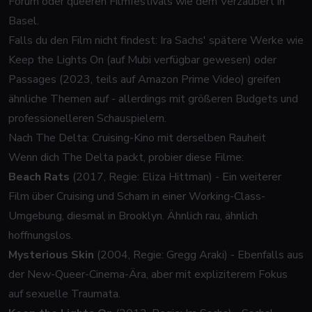
Forum oder queeren Filmfestivals wie dem Verzaubert in
Basel.
Falls du den Film nicht findest: Ira Sachs' spätere Werke wie
Keep the Lights On (auf Mubi verfügbar gewesen) oder
Passages (2023, teils auf Amazon Prime Video) greifen
ähnliche Themen auf - allerdings mit größeren Budgets und
professionelleren Schauspielern.
Nach The Delta: Cruising-Kino mit derselben Rauheit
Wenn dich The Delta packt, probier diese Filme:
Beach Rats
(2017, Regie: Eliza Hittman) - Ein weiterer
Film über Cruising und Scham in einer Working-Class-
Umgebung, diesmal in Brooklyn. Ähnlich rau, ähnlich
hoffnungslos.
Mysterious Skin
(2004, Regie: Gregg Araki) - Ebenfalls aus
der New-Queer-Cinema-Ära, aber mit expliziterem Fokus
auf sexuelle Traumata.