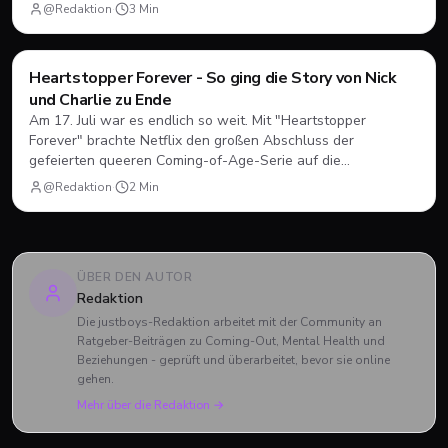
herausfinden muss, wie Dating, Freundschaft und Familie
@Redaktion
·
3
Min
unter neuen Vorzeichen funktionieren.
Filme & Serien
Heartstopper Forever - So ging die Story von Nick
und Charlie zu Ende
Am 17. Juli war es endlich so weit. Mit "Heartstopper
Forever" brachte Netflix den großen Abschluss der
gefeierten queeren Coming-of-Age-Serie auf die
Bildschirme. Statt einer vierten Staffel gab es diesmal einen
@Redaktion
·
2
Min
abendfüllenden Spielfilm. Wir blicken zurück, wie sich Nick
und Charlie verabschiedet haben und was das große Finale
zu bieten hatte.
ÜBER DEN AUTOR
Redaktion
Die justboys-Redaktion arbeitet mit der Community an
Ratgeber-Beiträgen zu Coming-Out, Mental Health und
Beziehungen - geprüft und überarbeitet, bevor sie online
gehen.
Mehr über die Redaktion →