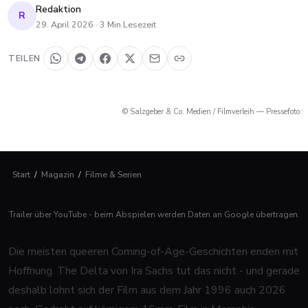
Redaktion
R
29. April 2026
·
3
Min Lesezeit
TEILEN
© Salzgeber & Co. Medien / Filmverleih — Pressefoto
Start
/
Magazin
/
Filme & Serien
Trailer über YouTube - beim Abspielen werden Daten an Google übertragen.
Die meisten queeren Coming-of-Age-Geschichten enden mit
Hoffnung. The Delta von Ira Sachs tut das nicht - und gerade
deshalb lohnt sich der Film aus dem Jahr 1996 auch 2026