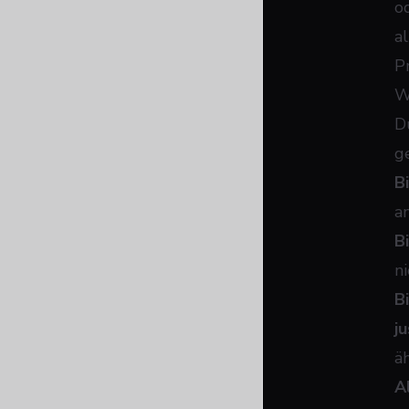
o
a
P
W
D
g
B
a
B
n
B
j
ä
A