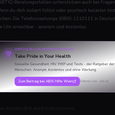
GBTIQ-Beratungsstellen unterstützen auch bei Fragen 
nn du dich isoliert fühlst oder psychisch belastet bist,
uchen. Die Telefonseelsorge (0800-1110111 in Deutschl
ie Uhr erreichbar - anonym und kostenlos.
EMPFOHLEN VON UNSEREN PARTNERN
Take Pride in Your Health
Sexuelle Gesundheit, HIV, PrEP und Tests - der Ratgeber der
Menschen. Anonym, kostenlos und ohne Wertung.
Zum Beitrag bei
AIDS Hilfe Wien
Externer Link ·
aids.at
as könnte dich auch interessieren