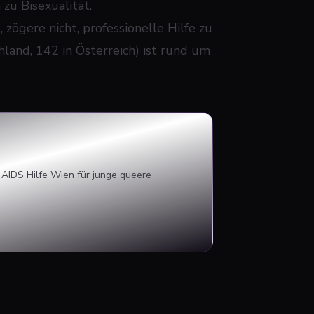
zu Bisexualität.
 zögere nicht, professionelle Hilfe zu
and, 142 in Österreich) ist rund um
 AIDS Hilfe Wien für junge queere