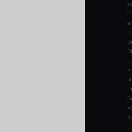
s
C
e
ni
B
B
b
h
a
P
Ge
W
d
s