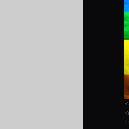
W
V
K