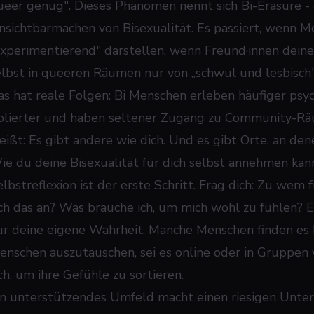
ueer genug". Dieses Phänomen nennt sich Bi-Erasure -
nsichtbarmachen von Bisexualität. Es passiert, wenn Me
experimentierend" darstellen, wenn Freund·innen dein
elbst in queeren Räumen nur von „schwul und lesbisch" 
as hat reale Folgen: Bi Menschen erleben häufiger psyc
solierter und haben seltener Zugang zu Community-Räu
eißt: Es gibt andere wie dich. Und es gibt Orte, an de
ie du deine Bisexualität für dich selbst annehmen kan
elbstreflexion ist der erste Schritt. Frag dich: Zu wem
ich das an? Was brauche ich, um mich wohl zu fühlen? Es 
ur deine eigene Wahrheit. Manche Menschen finden es hi
enschen auszutauschen, sei es online oder in Gruppen 
ch, um ihre Gefühle zu sortieren.
in unterstützendes Umfeld macht einen riesigen Unter