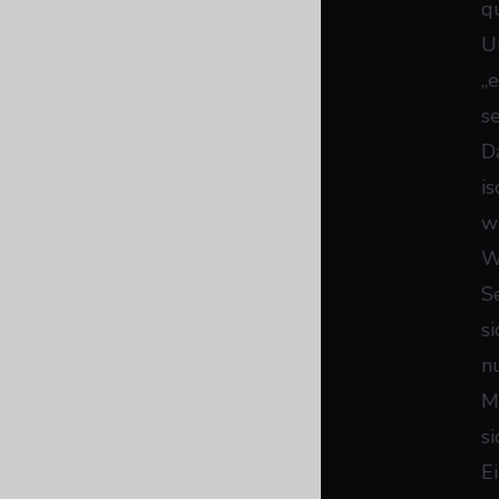
q
U
„
s
D
i
w
W
S
s
n
M
si
E