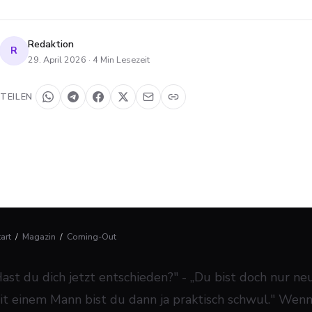
Redaktion
R
29. April 2026
·
4
Min Lesezeit
TEILEN
tart
/
Magazin
/
Coming-Out
Hast du dich jetzt entschieden?" - „Du bist doch nur neu
it einem Mann bist du dann ja praktisch schwul." Wenn 