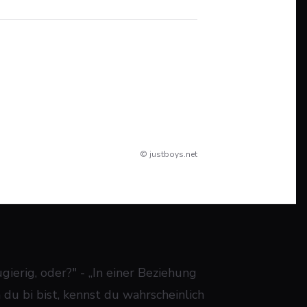
© justboys.net
gierig, oder?" - „In einer Beziehung
du bi bist, kennst du wahrscheinlich