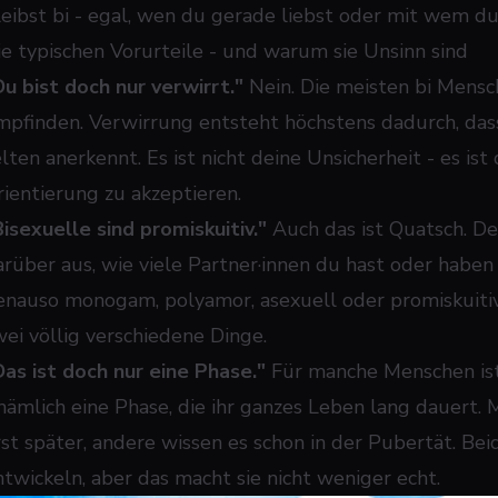
leibst bi - egal, wen du gerade liebst oder mit wem du
ie typischen Vorurteile - und warum sie Unsinn sind
Du bist doch nur verwirrt."
Nein. Die meisten bi Mensc
mpfinden. Verwirrung entsteht höchstens dadurch, dass 
lten anerkennt. Es ist nicht deine Unsicherheit - es ist
rientierung zu akzeptieren.
Bisexuelle sind promiskuitiv."
Auch das ist Quatsch. De
arüber aus, wie viele Partner·innen du hast oder habe
enauso monogam, polyamor, asexuell oder promiskuitiv 
wei völlig verschiedene Dinge.
Das ist doch nur eine Phase."
Für manche Menschen ist 
 nämlich eine Phase, die ihr ganzes Leben lang dauert.
rst später, andere wissen es schon in der Pubertät. Beid
ntwickeln, aber das macht sie nicht weniger echt.