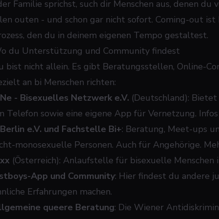
der Familie sprichst, such dir Menschen aus, denen du v
llen outen - und schon gar nicht sofort. Coming-out ist
rozess, den du in deinem eigenen Tempo gestaltest.
o du Unterstützung und Community findest
u bist nicht allein. Es gibt Beratungsstellen, Online-C
ezielt an bi Menschen richten:
iNe - Bisexuelles Netzwerk e.V.
(Deutschland): Bietet
m Telefon sowie eine eigene App für Vernetzung. Infos
iBerlin e.V. und Fachstelle Bi+
: Beratung, Meet-ups un
icht-monosexuelle Personen. Auch für Angehörige. Me
ixx
(Österreich): Anlaufstelle für bisexuelle Menschen i
ustboys-App und Community
: Hier findest du andere 
hnliche Erfahrungen machen.
llgemeine queere Beratung
: Die Wiener Antidiskrim