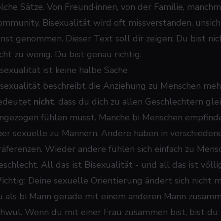
olche Sätze. Von Freund·innen, von der Familie, manch
ommunity. Bisexualität wird oft missverstanden, unsich
rnst genommen. Dieser Text soll dir zeigen: Du bist nich
cht zu wenig. Du bist genau richtig.
isexualität ist keine halbe Sache
isexualität beschreibt die Anziehung zu Menschen mehr
edeutet
nicht
, dass du dich zu allen Geschlechtern glei
ingezogen fühlen musst. Manche bi Menschen empfinde
ber sexuelle zu Männern. Andere haben in verschieden
räferenzen. Wieder andere fühlen sich einfach zu Men
schlecht. All das ist Bisexualität - und all das ist völl
ichtig: Deine sexuelle Orientierung ändert sich nicht 
u als bi Mann gerade mit einem anderen Mann zusammen 
chwul. Wenn du mit einer Frau zusammen bist, bist du n