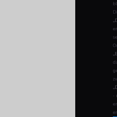
b
D
„
e
se
O
„
d
g
z
„
-
e
e