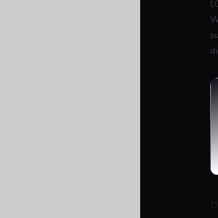
L
We
s
d
D