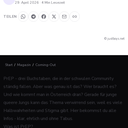
29. April 2026
·
4
Min Lesezeit
TEILEN
© justboys.net
Start
/
Magazin
/
Coming-Out
PrEP - drei Buchstaben, die in der schwulen Community
ständig fallen. Aber was genau ist das? Wer braucht es?
Und wie kommt man in Österreich dran? Gerade für junge
queere Jungs kann das Thema verwirrend sein, weil es viele
Halbwahrheiten und Stigma gibt. Hier bekommst du alle
Infos - klar, ehrlich und ohne Tabus.
Was ist PrEP?