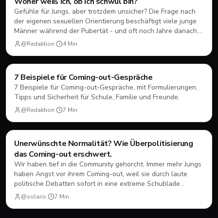
Woher weiß ich, ob ich schwul bin?
Gefühle für Jungs, aber trotzdem unsicher? Die Frage nach
der eigenen sexuellen Orientierung beschäftigt viele junge
Männer während der Pubertät - und oft noch Jahre danach.
Hier erfährst du, was dahintersteckt und wie du damit
@Redaktion
·
4
Min
umgehen kannst.
Coming-Out
7 Beispiele für Coming-out-Gespräche
7 Beispiele für Coming-out-Gespräche, mit Formulierungen,
Tipps und Sicherheit für Schule, Familie und Freunde.
@Redaktion
·
7
Min
Coming-Out
Unerwünschte Normalität? Wie Überpolitisierung
das Coming-out erschwert.
Wir haben tief in die Community gehorcht. Immer mehr Jungs
haben Angst vor ihrem Coming-out, weil sie durch laute
politische Debatten sofort in eine extreme Schublade
gesteckt werden. Hier lest ihr, warum die ständige
@solaris
·
7
Min
Überpolitisierung oft eher schadet als nützt und warum
echte Normalität das wahre Ziel sein sollte.