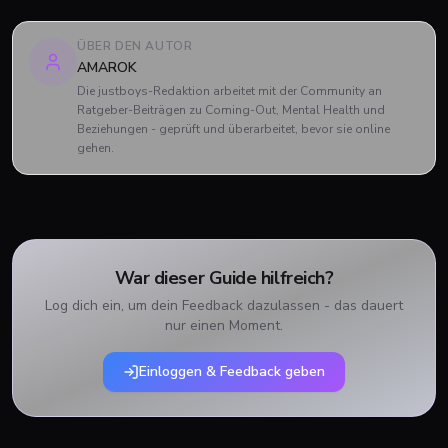
ÜBER DEN AUTOR
AMAROK
Die justboys-Redaktion arbeitet mit der Community an
Ratgeber-Beiträgen zu Coming-Out, Mental Health und
Beziehungen - geprüft und überarbeitet, bevor sie online
gehen.
War dieser Guide hilfreich?
Log dich ein, um dein Feedback dazulassen - das dauert
nur einen Moment.
Einloggen & Feedback geben