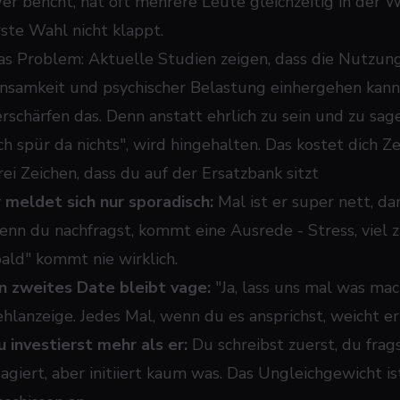
er bencht, hat oft mehrere Leute gleichzeitig in der Wa
rste Wahl nicht klappt.
as Problem: Aktuelle Studien zeigen, dass die Nutzun
insamkeit und psychischer Belastung einhergehen kan
erschärfen das. Denn anstatt ehrlich zu sein und zu sage
Ich spür da nichts", wird hingehalten. Das kostet dich Z
rei Zeichen, dass du auf der Ersatzbank sitzt
r meldet sich nur sporadisch:
Mal ist er super nett, da
enn du nachfragst, kommt eine Ausrede - Stress, viel z
bald" kommt nie wirklich.
in zweites Date bleibt vage:
"Ja, lass uns mal was mac
ehlanzeige. Jedes Mal, wenn du es ansprichst, weicht er
u investierst mehr als er:
Du schreibst zuerst, du frags
agiert, aber initiiert kaum was. Das Ungleichgewicht ist