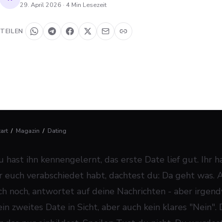
29. April 2026
·
4
Min Lesezeit
TEILEN
tart
/
Magazin
/
Dating
u hast ihn kennengelernt, das erste Date lief gut. Ihr 
hr euch verabschiedet habt, dachtest du: Da geht was. 
ich noch, antwortet auf deine Nachrichten - aber irgend
in zweites Date in Sicht, aber auch kein klares "Nein". 