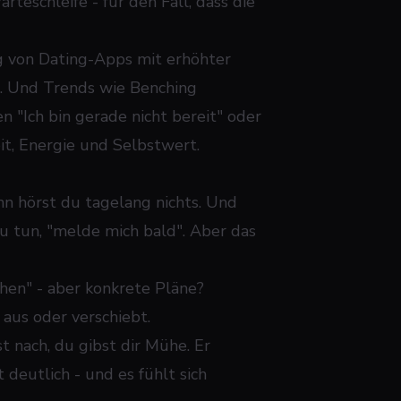
rteschleife - für den Fall, dass die
g von Dating-Apps mit erhöhter
n. Und Trends wie Benching
n "Ich bin gerade nicht bereit" oder
eit, Energie und Selbstwert.
nn hörst du tagelang nichts. Und
u tun, "melde mich bald". Aber das
hen" - aber konkrete Pläne?
 aus oder verschiebt.
t nach, du gibst dir Mühe. Er
 deutlich - und es fühlt sich