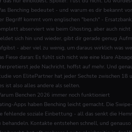
ir das nur einbildest. Spoiler: Tust du nicht. Du wurde
as Benching bedeutet - und warum es dir bekannt v
er Begriff kommt vom englischen "bench" - Ersatzbank
omplett abserviert wie beim Ghosting, aber auch nicht w
eldet sich hin und wieder, gibt dir gerade genug Aufm
ufgibst - aber viel zu wenig, um daraus wirklich was we
as Fiese daran: Es fühlt sich nicht wie eine klare Absag
nterpretierst jede Nachricht, hoffst auf mehr. Und genau
tudie von ElitePartner hat jeder Sechste zwischen 18 
es ist also alles andere als selten.
arum Benchen 2026 immer noch funktioniert
ating-Apps haben Benching leicht gemacht. Die Swipe-
ie fehlende soziale Einbettung - all das senkt die H
u behandeln. Kontakte entstehen schnell, und genauso s