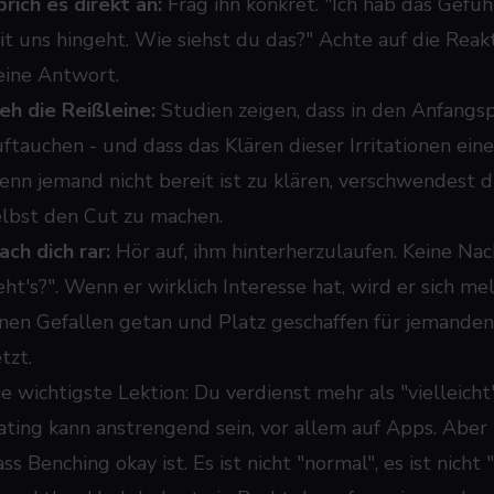
prich es direkt an:
Frag ihn konkret. "Ich hab das Gefühl
it uns hingeht. Wie siehst du das?" Achte auf die Reak
eine Antwort.
ieh die Reißleine:
Studien zeigen, dass in den Anfangsp
uftauchen - und dass das Klären dieser Irritationen ein
enn jemand nicht bereit ist zu klären, verschwendest du
elbst den Cut zu machen.
ach dich rar:
Hör auf, ihm hinterherzulaufen. Keine Nach
eht's?". Wenn er wirklich Interesse hat, wird er sich me
inen Gefallen getan und Platz geschaffen für jemanden,
tzt.
ie wichtigste Lektion: Du verdienst mehr als "vielleicht
ating kann anstrengend sein, vor allem auf Apps. Aber
ss Benching okay ist. Es ist nicht "normal", es ist nicht 