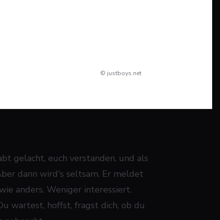
© justboys.net
habt gelacht, euch verstanden, und als
Aber dann wird's seltsam. Er meldet
wie anders. Weniger interessiert.
Du wartest, hoffst, fragst dich, ob du