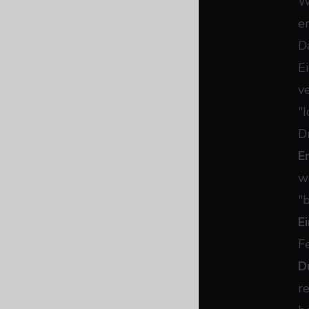
W
e
D
E
v
"
D
E
w
"
E
F
D
re