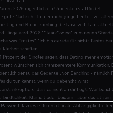
eschissen an.
arum 2026 eigentlich ein Umdenken stattfindet
ie gute Nachricht: Immer mehr junge Leute - vor allem
hosting und Breadcrumbing die Nase voll. Laut aktuel
nd Hinge wird 2026 "Clear-Coding" zum neuen Standard:
uche was Ernstes", "Ich bin gerade für nichts Festes ber
e Klarheit schaffen.
4 Prozent der Singles sagen, dass Dating mehr emotion
rozent wünschen sich transparentere Kommunikation. Da
igentlich genau das Gegenteil von Benching - nämlich R
as du tun kannst, wenn du gebencht wirst
uerst: Akzeptiere, dass es nicht an dir liegt. Wer bench
erbindlichkeit, Klarheit oder beidem - aber das ist sein
➜
Passend dazu:
wie du emotionale Abhängigkeit erke