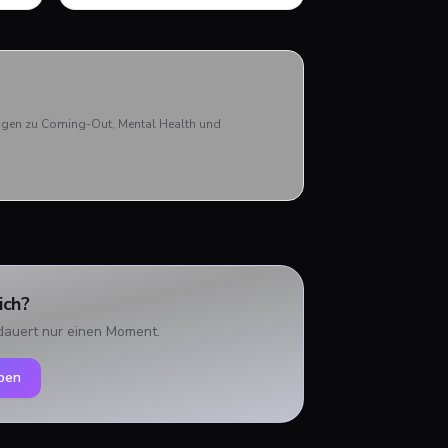
ohne Druck.
rägen zu Coming-Out, Mental Health und
ich?
dauert nur einen Moment.
ben