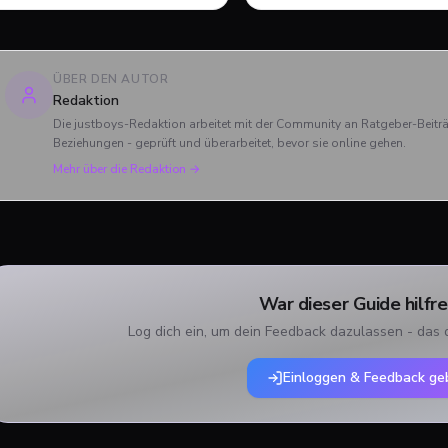
dahinterstecken. Wie du sie
ohne Floskeln, dafür mit
erkennst - und wie du
konkreten Ansätzen.
rauskommst.
ÜBER DEN AUTOR
Redaktion
Die justboys-Redaktion arbeitet mit der Community an Ratgeber-Beit
Beziehungen - geprüft und überarbeitet, bevor sie online gehen.
Mehr über die Redaktion →
War dieser Guide hilfre
Log dich ein, um dein Feedback dazulassen - das 
Einloggen & Feedback ge