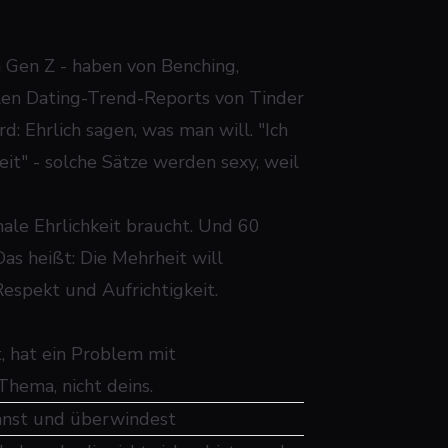
 Gen Z - haben von Benching,
len Dating-Trend-Reports von Tinder
 Ehrlich sagen, was man will. "Ich
eit" - solche Sätze werden sexy, weil
ale Ehrlichkeit braucht. Und 60
s heißt: Die Mehrheit will
espekt und Aufrichtigkeit.
t, hat ein Problem mit
 Thema, nicht deins.
nnst und überwindest