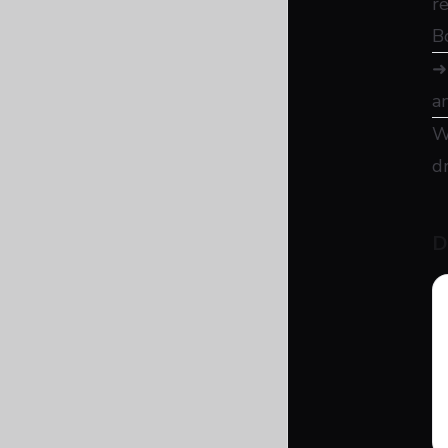
r
B
a
W
d
D