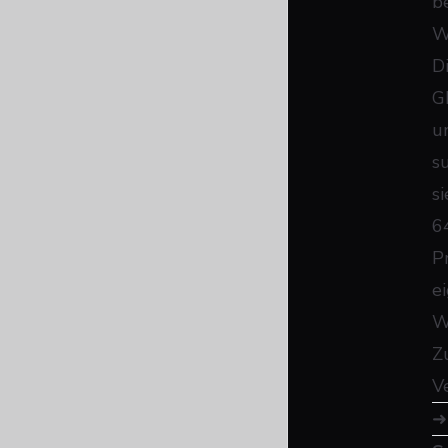
b
W
D
G
u
s
si
6
P
e
W
Z
V