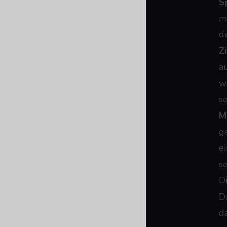
S
m
d
Z
a
w
s
M
g
e
se
D
D
da