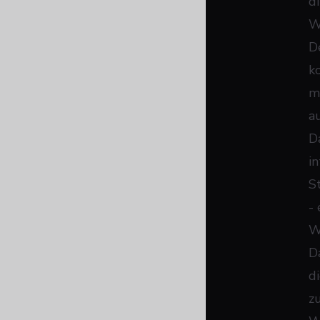
d
W
D
k
m
a
D
i
S
- 
W
D
d
z