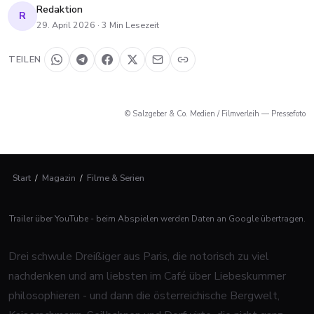
Redaktion
R
29. April 2026
·
3
Min Lesezeit
TEILEN
© Salzgeber & Co. Medien / Filmverleih — Pressefoto
Start
/
Magazin
/
Filme & Serien
Trailer über YouTube - beim Abspielen werden Daten an Google übertragen.
Drei schwule Dreißiger aus Paris, die notorisch zu viel
nachdenken und am liebsten im Café über Liebeskummer
philosophieren - und dann die österreichische Bergwelt,