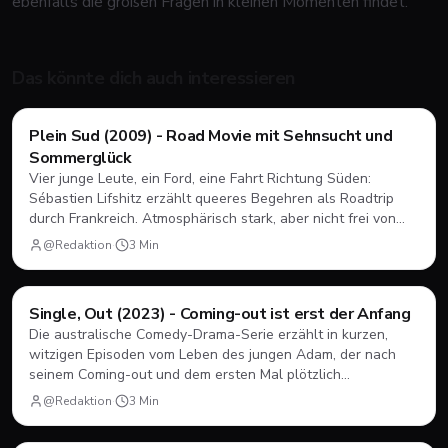
ebenfalls die großen Fragen in kleinen Momenten findet.
Das könnte dich auch interessieren
Filme & Serien
Plein Sud (2009) - Road Movie mit Sehnsucht und
Sommerglück
Vier junge Leute, ein Ford, eine Fahrt Richtung Süden:
Sébastien Lifshitz erzählt queeres Begehren als Roadtrip
durch Frankreich. Atmosphärisch stark, aber nicht frei von
Längen.
@Redaktion
·
3
Min
Filme & Serien
Single, Out (2023) - Coming-out ist erst der Anfang
Die australische Comedy-Drama-Serie erzählt in kurzen,
witzigen Episoden vom Leben des jungen Adam, der nach
seinem Coming-out und dem ersten Mal plötzlich
herausfinden muss, wie Dating, Freundschaft und Familie
@Redaktion
·
3
Min
unter neuen Vorzeichen funktionieren.