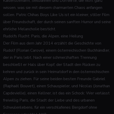
Kaiserschmarrn, Seilbahnen und Dorfwirte, die nicht ganz
wissen, was sie mit diesem charmanten Chaos anfangen
sollen. Patric Chihas
Boys Like Us
ist ein kleiner, stiller Film
über Freundschaft, der durch seinen sanften Humor und seine
ehrliche Melancholie besticht.
Rudolfs Flucht: Paris, die Alpen, eine Heilung
Der Film aus dem Jahr 2014 erzählt die Geschichte von
Rudolf (Florian Carove), einem österreichischen Buchhändler,
der in Paris lebt. Nach einer schmerzhaften Trennung
beschließt er Hals über Kopf, der Stadt den Rücken zu
kehren und zurück in sein Heimatdorf in den österreichischen
Alpen zu ziehen. Für seine beiden besten Freunde Gabriel
(Raphaël Bouvet), einen Schauspieler, und Nicolas (Jonathan
Capdevielle), einen Kellner, ist das ein Schock: Wer verlässt
freiwillig Paris, die Stadt der Liebe und des urbanen
Schwulenlebens, für ein verschlafenes Bergdorf ohne