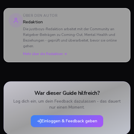
ÜBER DEN AUTOR
Redaktion
Die justboys-Redaktion arbeitet mit der Community an
Ratgeber-Beiträgen zu Coming-Out, Mental Health und
Beziehungen - geprüft und überarbeitet, bevor sie online
gehen.
Mehr über die Redaktion →
War dieser Guide hilfreich?
Log dich ein, um dein Feedback dazulassen - das dauert
nur einen Moment.
Einloggen & Feedback geben