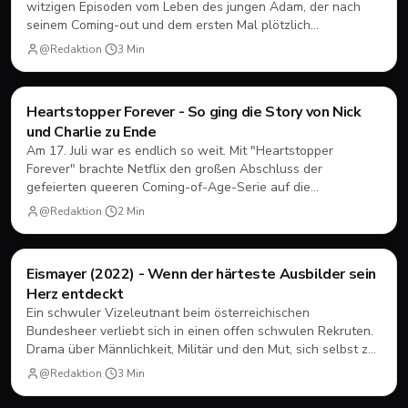
witzigen Episoden vom Leben des jungen Adam, der nach
seinem Coming-out und dem ersten Mal plötzlich
herausfinden muss, wie Dating, Freundschaft und Familie
@Redaktion
·
3
Min
unter neuen Vorzeichen funktionieren.
Filme & Serien
Heartstopper Forever - So ging die Story von Nick
und Charlie zu Ende
Am 17. Juli war es endlich so weit. Mit "Heartstopper
Forever" brachte Netflix den großen Abschluss der
gefeierten queeren Coming-of-Age-Serie auf die
Bildschirme. Statt einer vierten Staffel gab es diesmal einen
@Redaktion
·
2
Min
abendfüllenden Spielfilm. Wir blicken zurück, wie sich Nick
und Charlie verabschiedet haben und was das große Finale
zu bieten hatte.
Filme & Serien
Eismayer (2022) - Wenn der härteste Ausbilder sein
Herz entdeckt
Ein schwuler Vizeleutnant beim österreichischen
Bundesheer verliebt sich in einen offen schwulen Rekruten.
Drama über Männlichkeit, Militär und den Mut, sich selbst zu
sein.
@Redaktion
·
3
Min