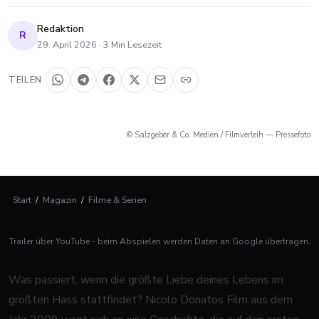
Redaktion
R
29. April 2026
·
3
Min Lesezeit
TEILEN
© Salzgeber & Co. Medien / Filmverleih — Pressefoto
Start
/
Magazin
/
Filme & Serien
Trailer über YouTube - beim Abspielen werden Daten an Google übertragen.
Was passiert, wenn die größte Liebe deines Lebens im
größten Hass stattfindet? Nicolo Donatos Film aus dem