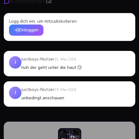
Kommentare
(
2
)
Logg dich ein, um mitzudiskutieren.
Einloggen
justboys-Nutzer
31. Mai 2026
J
huh der geht unter die haut 😏
justboys-Nutzer
29. Mai 2026
J
unbedingt anschauen