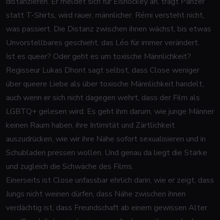
distanzieren. Er meldet sich für Eishockey an, trägt Panzer
statt T-Shirts, wird rauer, männlicher. Rémi versteht nicht,
was passiert. Die Distanz zwischen ihnen wächst, bis etwas
Unvorstellbares geschieht, das Léo für immer verändert.
Ist es queer? Oder geht es um toxische Männlichkeit?
Regisseur Lukas Dhont sagt selbst, dass
Close
weniger
über queere Liebe als über toxische Männlichkeit handelt,
auch wenn er sich nicht dagegen wehrt, dass der Film als
LGBTQ+ gelesen wird. Es geht ihm darum, wie junge Männer
keinen Raum haben, ihre Intimität und Zärtlichkeit
auszudrücken, wie wir ihre Nähe sofort sexualisieren und in
Schubladen pressen wollen. Und genau da liegt die Stärke
und zugleich die Schwäche des Films.
Einerseits ist
Close
unfassbar ehrlich darin, wie er zeigt, dass
Jungs nicht weinen dürfen, dass Nähe zwischen ihnen
verdächtig ist, dass Freundschaft ab einem gewissen Alter