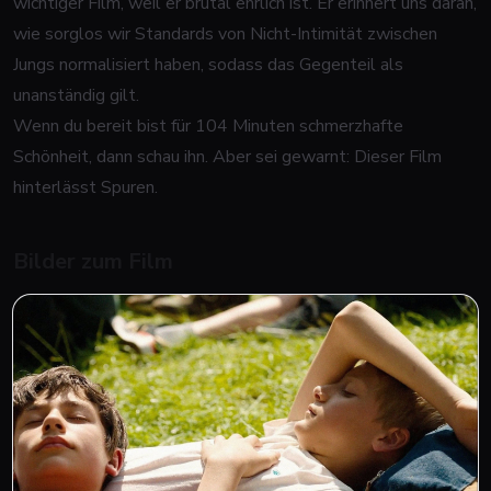
wichtiger Film, weil er brutal ehrlich ist. Er erinnert uns daran,
wie sorglos wir Standards von Nicht-Intimität zwischen
Jungs normalisiert haben, sodass das Gegenteil als
unanständig gilt.
Wenn du bereit bist für 104 Minuten schmerzhafte
Schönheit, dann schau ihn. Aber sei gewarnt: Dieser Film
hinterlässt Spuren.
Bilder zum Film