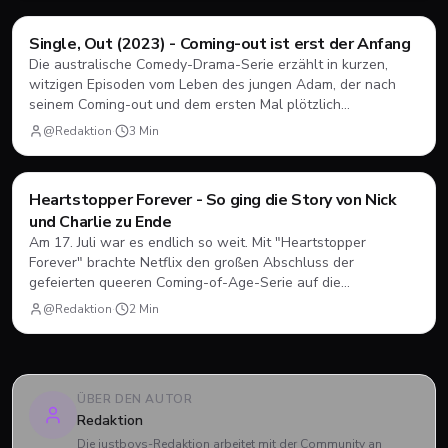
Filme & Serien
Single, Out (2023) - Coming-out ist erst der Anfang
Die australische Comedy-Drama-Serie erzählt in kurzen,
witzigen Episoden vom Leben des jungen Adam, der nach
seinem Coming-out und dem ersten Mal plötzlich
herausfinden muss, wie Dating, Freundschaft und Familie
@Redaktion
·
3
Min
unter neuen Vorzeichen funktionieren.
Filme & Serien
Heartstopper Forever - So ging die Story von Nick
und Charlie zu Ende
Am 17. Juli war es endlich so weit. Mit "Heartstopper
Forever" brachte Netflix den großen Abschluss der
gefeierten queeren Coming-of-Age-Serie auf die
Bildschirme. Statt einer vierten Staffel gab es diesmal einen
@Redaktion
·
2
Min
abendfüllenden Spielfilm. Wir blicken zurück, wie sich Nick
und Charlie verabschiedet haben und was das große Finale
zu bieten hatte.
ÜBER DEN AUTOR
Redaktion
Die justboys-Redaktion arbeitet mit der Community an