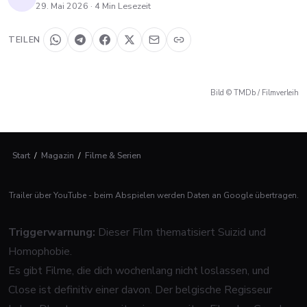
29. Mai 2026
·
4
Min Lesezeit
TEILEN
Bild © TMDb / Filmverleih
Start
/
Magazin
/
Filme & Serien
Trailer über YouTube - beim Abspielen werden Daten an Google übertragen.
Triggerwarnung:
Dieser Film thematisiert Suizid und
Homophobie.
Es gibt Filme, die dich wochenlang nicht loslassen, und
Close
ist definitiv einer davon. Der belgische Regisseur