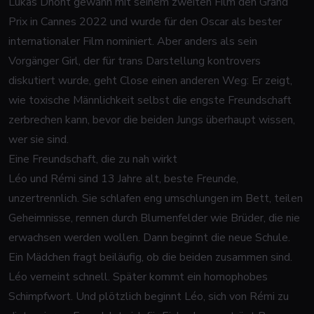
Lukas Dhont gewann mit seinem zweiten Film den Grand
Prix in Cannes 2022 und wurde für den Oscar als bester
internationaler Film nominiert. Aber anders als sein
Vorgänger
Girl
, der für trans Darstellung kontrovers
diskutiert wurde, geht
Close
einen anderen Weg: Er zeigt,
wie toxische Männlichkeit selbst die engste Freundschaft
zerbrechen kann, bevor die beiden Jungs überhaupt wissen,
wer sie sind.
Eine Freundschaft, die zu nah wirkt
Léo und Rémi sind 13 Jahre alt, beste Freunde,
unzertrennlich. Sie schlafen eng umschlungen im Bett, teilen
Geheimnisse, rennen durch Blumenfelder wie Brüder, die nie
erwachsen werden wollen. Dann beginnt die neue Schule.
Ein Mädchen fragt beiläufig, ob die beiden zusammen sind.
Léo verneint schnell. Später kommt ein homophobes
Schimpfwort. Und plötzlich beginnt Léo, sich von Rémi zu