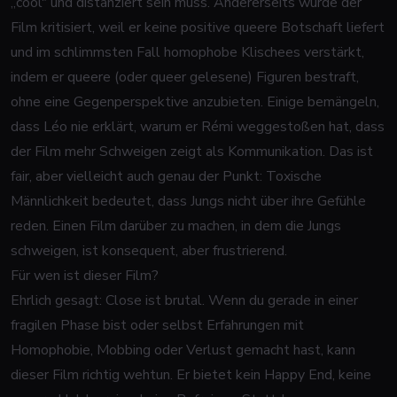
„cool" und distanziert sein muss. Andererseits wurde der
Film kritisiert, weil er keine positive queere Botschaft liefert
und im schlimmsten Fall homophobe Klischees verstärkt,
indem er queere (oder queer gelesene) Figuren bestraft,
ohne eine Gegenperspektive anzubieten. Einige bemängeln,
dass Léo nie erklärt, warum er Rémi weggestoßen hat, dass
der Film mehr Schweigen zeigt als Kommunikation. Das ist
fair, aber vielleicht auch genau der Punkt: Toxische
Männlichkeit bedeutet, dass Jungs nicht über ihre Gefühle
reden. Einen Film darüber zu machen, in dem die Jungs
schweigen, ist konsequent, aber frustrierend.
Für wen ist dieser Film?
Ehrlich gesagt:
Close
ist brutal. Wenn du gerade in einer
fragilen Phase bist oder selbst Erfahrungen mit
Homophobie, Mobbing oder Verlust gemacht hast, kann
dieser Film richtig wehtun. Er bietet kein Happy End, keine