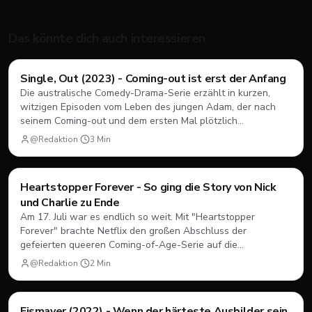
Das könnte dich auch interessieren
Filme & Serien
Single, Out (2023) - Coming-out ist erst der Anfang
Die australische Comedy-Drama-Serie erzählt in kurzen,
witzigen Episoden vom Leben des jungen Adam, der nach
seinem Coming-out und dem ersten Mal plötzlich
herausfinden muss, wie Dating, Freundschaft und Familie
@Redaktion
·
3
Min
unter neuen Vorzeichen funktionieren.
Filme & Serien
Heartstopper Forever - So ging die Story von Nick
und Charlie zu Ende
Am 17. Juli war es endlich so weit. Mit "Heartstopper
Forever" brachte Netflix den großen Abschluss der
gefeierten queeren Coming-of-Age-Serie auf die
Bildschirme. Statt einer vierten Staffel gab es diesmal einen
@Redaktion
·
2
Min
abendfüllenden Spielfilm. Wir blicken zurück, wie sich Nick
und Charlie verabschiedet haben und was das große Finale
zu bieten hatte.
Filme & Serien
Eismayer (2022) - Wenn der härteste Ausbilder sein