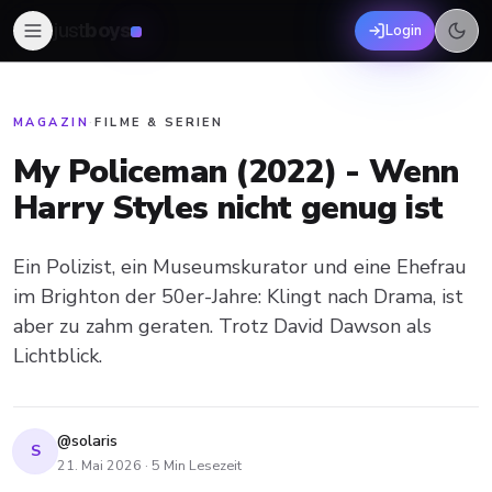
just
boys
Login
MAGAZIN
·
FILME & SERIEN
My Policeman (2022) - Wenn
Harry Styles nicht genug ist
Ein Polizist, ein Museumskurator und eine Ehefrau
im Brighton der 50er-Jahre: Klingt nach Drama, ist
aber zu zahm geraten. Trotz David Dawson als
Lichtblick.
@solaris
S
21. Mai 2026
·
5
Min Lesezeit