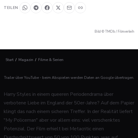
TEILEN
Bild © TMDb / Filmverleih
Start
/
Magazin
/
Filme & Serien
Trailer über YouTube - beim Abspielen werden Daten an Google übertragen.
Harry Styles in einem queeren Periodendrama über
verbotene Liebe im England der 50er-Jahre? Auf dem Papier
klingt das nach einem sicheren Treffer. In der Realität liefert
"My Policeman" aber vor allem eins: viel verschenktes
Potenzial. Der Film erhielt bei Metacritic einen
Durchschnittswert von 50 von 100 Punkten, was auf