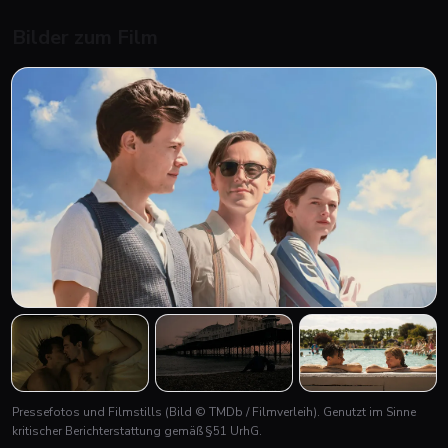
Bilder zum Film
+
2
Pressefotos und Filmstills
(Bild © TMDb / Filmverleih)
. Genutzt im Sinne
kritischer Berichterstattung gemäß §51 UrhG.