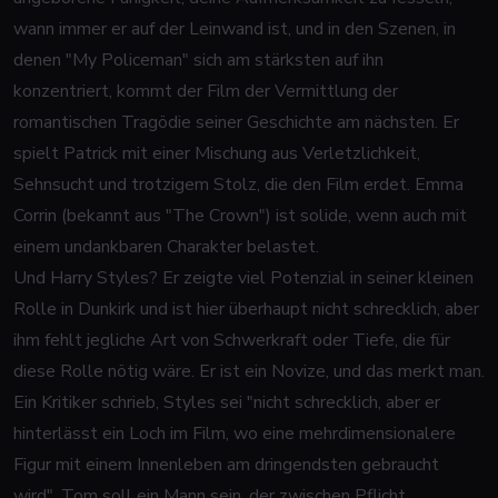
wann immer er auf der Leinwand ist, und in den Szenen, in
denen "My Policeman" sich am stärksten auf ihn
konzentriert, kommt der Film der Vermittlung der
romantischen Tragödie seiner Geschichte am nächsten. Er
spielt Patrick mit einer Mischung aus Verletzlichkeit,
Sehnsucht und trotzigem Stolz, die den Film erdet. Emma
Corrin (bekannt aus "The Crown") ist solide, wenn auch mit
einem undankbaren Charakter belastet.
Und Harry Styles? Er zeigte viel Potenzial in seiner kleinen
Rolle in Dunkirk und ist hier überhaupt nicht schrecklich, aber
ihm fehlt jegliche Art von Schwerkraft oder Tiefe, die für
diese Rolle nötig wäre. Er ist ein Novize, und das merkt man.
Ein Kritiker schrieb, Styles sei "nicht schrecklich, aber er
hinterlässt ein Loch im Film, wo eine mehrdimensionalere
Figur mit einem Innenleben am dringendsten gebraucht
wird". Tom soll ein Mann sein, der zwischen Pflicht,