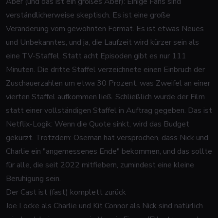
Aber (und das ist ein großes Aber): Einige Fans sind
verständlicherweise skeptisch. Es ist eine große
Veränderung vom gewohnten Format. Es ist etwas Neues
und Unbekanntes, und ja, die Laufzeit wird kürzer sein als
eine TV-Staffel. Statt acht Episoden gibt es nur 111
Minuten. Die dritte Staffel verzeichnete einen Einbruch der
Zuschauerzahlen um etwa 30 Prozent, was Zweifel an einer
vierten Staffel aufkommen ließ. Schließlich wurde der Film
statt einer vollständigen Staffel in Auftrag gegeben. Das ist
Netflix-Logik: Wenn die Quote sinkt, wird das Budget
gekürzt. Trotzdem: Oseman hat versprochen, dass Nick und
Charlie ein "angemessenes Ende" bekommen, und das sollte
für alle, die seit 2022 mitfiebern, zumindest eine kleine
Beruhigung sein.
Der Cast ist (fast) komplett zurück
Joe Locke als Charlie und Kit Connor als Nick sind natürlich