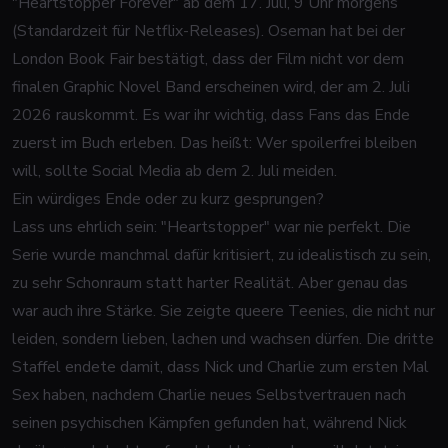
"Heartstopper Forever" ab dem 17. Juli, 9 Uhr morgens
(Standardzeit für Netflix-Releases). Oseman hat bei der
London Book Fair bestätigt, dass der Film nicht vor dem
finalen Graphic Novel Band erscheinen wird, der am 2. Juli
2026 rauskommt. Es war ihr wichtig, dass Fans das Ende
zuerst im Buch erleben. Das heißt: Wer spoilerfrei bleiben
will, sollte Social Media ab dem 2. Juli meiden.
Ein würdiges Ende oder zu kurz gesprungen?
Lass uns ehrlich sein: "Heartstopper" war nie perfekt. Die
Serie wurde manchmal dafür kritisiert, zu idealistisch zu sein,
zu sehr Schonraum statt harter Realität. Aber genau das
war auch ihre Stärke. Sie zeigte queere Teenies, die nicht nur
leiden, sondern lieben, lachen und wachsen dürfen. Die dritte
Staffel endete damit, dass Nick und Charlie zum ersten Mal
Sex haben, nachdem Charlie neues Selbstvertrauen nach
seinen psychischen Kämpfen gefunden hat, während Nick