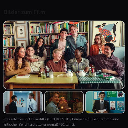
Bilder zum Film
+
1
Pressefotos und Filmstills
(Bild © TMDb / Filmverleih)
. Genutzt im Sinne
kritischer Berichterstattung gemäß §51 UrhG.