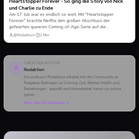
Heartstopper Forever - So ging die Story von Nick
und Charlie zu Ende
Am 17. Juli war es endlich so weit. Mit "Heartstopper
Forever" brachte Netflix den großen Abschluss der
gefeierten queeren Coming-of-Age-Serie auf die
Bildschirme. Statt einer vierten Staffel gab es diesmal einen
@Redaktion
·
2
Min
abendfüllenden Spielfilm. Wir blicken zurück, wie sich Nick
und Charlie verabschiedet haben und was das große Finale
zu bieten hatte.
ÜBER DEN AUTOR
Redaktion
Die justboys-Redaktion arbeitet mit der Community an
Ratgeber-Beiträgen zu Coming-Out, Mental Health und
Beziehungen - geprüft und überarbeitet, bevor sie online
gehen.
Mehr über die Redaktion →