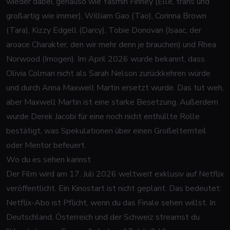
wieder dabei, genauso wie Yasmin Finney (Elle, trans und
großartig wie immer), William Gao (Tao), Corinna Brown
(Tara), Kizzy Edgell (Darcy), Tobie Donovan (Isaac, der
aroace Charakter, den wir mehr denn je brauchen) und Rhea
Norwood (Imogen). Im April 2026 wurde bekannt, dass
Olivia Colman nicht als Sarah Nelson zurückkehren würde
und durch Anna Maxwell Martin ersetzt wurde. Das tut weh,
aber Maxwell Martin ist eine starke Besetzung. Außerdem
wurde Derek Jacobi für eine noch nicht enthüllte Rolle
bestätigt, was Spekulationen über einen Großelternteil
oder Mentor befeuert.
Wo du es sehen kannst
Der Film wird am 17. Juli 2026 weltweit exklusiv auf Netflix
veröffentlicht. Ein Kinostart ist nicht geplant. Das bedeutet:
Netflix-Abo ist Pflicht, wenn du das Finale sehen willst. In
Deutschland, Österreich und der Schweiz streamst du