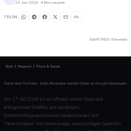
23. Juni 2026
·
4
Min Lesezeit
TEILEN
Bild © TMDb / Filmverleih
Start
/
Magazin
/
Filme & Serien
Trailer über YouTube - beim Abspielen werden Daten an Google übertragen.
Am 17. Juli 2026 ist es offiziell vorbei. Nach drei
erfolgreichen Staffeln und unzähligen
Schmetterlingsanimationen verabschiedet sich
"Heartstopper" mit einem knapp zweistündigen Spielfilm