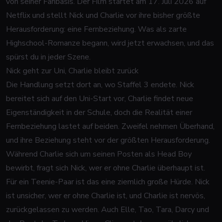
von seiner Fanbasis. Der Film startet am 17. Juli 2026 auf
Netflix und stellt Nick und Charlie vor ihre bisher größte
Herausforderung: eine Fernbeziehung. Was als zarte
Highschool-Romanze begann, wird jetzt erwachsen, und das
spürst du in jeder Szene.
Nick geht zur Uni, Charlie bleibt zurück
Die Handlung setzt dort an, wo Staffel 3 endete. Nick
bereitet sich auf den Uni-Start vor, Charlie findet neue
Eigenständigkeit in der Schule, doch die Realität einer
Fernbeziehung lastet auf beiden. Zweifel nehmen Überhand,
und ihre Beziehung steht vor der größten Herausforderung.
Während Charlie sich um seinen Posten als Head Boy
bewirbt, fragt sich Nick, wer er ohne Charlie überhaupt ist.
Für ein Teenie-Paar ist das eine ziemlich große Hürde. Nick
ist unsicher, wer er ohne Charlie ist, und Charlie ist nervös,
zurückgelassen zu werden. Auch Elle, Tao, Tara, Darcy und