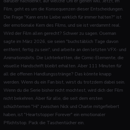
darüber nachdenkt, auf welche Uni er gehen will. Jetzt, im
Film, geht es um die Konsequenzen dieser Entscheidungen.
Die Frage "Kann erste Liebe wirklich für immer halten?" ist
der emotionale Kern des Films, und sie ist verdammt real.
Wird der Film allen gerecht? Schwer zu sagen. Oseman
sagte im März 2026, sie seien "buchstäblich Tage davon
entfernt, fertig zu sein", und arbeite an den letzten VFX- und
Animationsbits. Die Lichterketten, die Comic-Elemente, die
visuelle Handschrift bleibt erhalten. Aber 111 Minuten für
all die offenen Handlungsstränge? Das könnte knapp
werden. Wenn du ein Fan bist, wirst du trotzdem dabei sein.
Wenn du die Serie bisher nicht mochtest, wird dich der Film
nicht bekehren. Aber für alle, die seit dem ersten
schüchternen "Hi" zwischen Nick und Charlie mitgefiebert
haben, ist "Heartstopper Forever" ein emotionaler
Pflichtstop. Pack die Taschentücher ein.