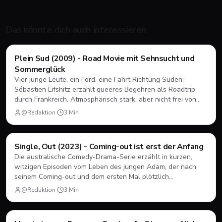
Das könnte dich auch interessieren
Filme & Serien
Plein Sud (2009) - Road Movie mit Sehnsucht und
Sommerglück
Vier junge Leute, ein Ford, eine Fahrt Richtung Süden:
Sébastien Lifshitz erzählt queeres Begehren als Roadtrip
durch Frankreich. Atmosphärisch stark, aber nicht frei von
Längen.
@Redaktion
·
3
Min
Filme & Serien
Single, Out (2023) - Coming-out ist erst der Anfang
Die australische Comedy-Drama-Serie erzählt in kurzen,
witzigen Episoden vom Leben des jungen Adam, der nach
seinem Coming-out und dem ersten Mal plötzlich
herausfinden muss, wie Dating, Freundschaft und Familie
@Redaktion
·
3
Min
unter neuen Vorzeichen funktionieren.
Filme & Serien