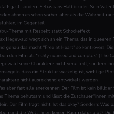
ufallsgast, sondern Sebastians Halbbruder. Sein Vater h
eiden ahnen es schon vorher, aber als die Wahrheit rau
efühlen, im Gegenteil.
abu-Thema mit Respekt statt Schockeffekt
ax Hegewald wagt sich an ein Thema, das in queeren Fi
nd genau das macht "Free at Heart" so kontrovers. Die
oben den Film als "richly nuanced and complex" (The C
egewald seine Charaktere nicht verurteilt, sondern ihre
emängeln, dass die Struktur wackelig ist, wichtige Pl
haraktere nicht ausreichend entwickelt werden.
as aber fast alle anerkennen: Der Film ist kein billig
as Thema behutsam und lässt die Zuschauer*innen mit
llein. Der Film fragt nicht: Ist das okay? Sondern: Was 
ieben und die Welt ihnen keinen Raum dafür gibt? Die