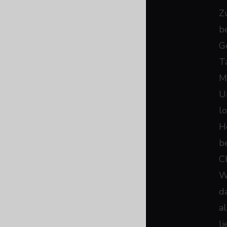
Z
b
G
T
M
U
l
H
b
C
W
d
a
l