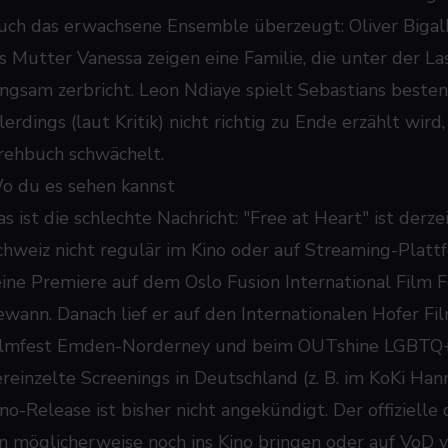
uch das erwachsene Ensemble überzeugt: Oliver Bigal
ls Mutter Vanessa zeigen eine Familie, die unter der 
angsam zerbricht. Leon Ndiaye spielt Sebastians besten
lerdings (laut Kritik) nicht richtig zu Ende erzählt wir
rehbuch schwächelt.
o du es sehen kannst
as ist die schlechte Nachricht: "Free at Heart" ist derz
chweiz nicht regulär im Kino oder auf Streaming-Plattf
eine Premiere auf dem Oslo Fusion International Film F
ewann. Danach lief er auf den Internationalen Hofer F
ilmfest Emden-Norderney und beim OUTshine LGBTQ+ Fi
ereinzelte Screenings in Deutschland (z. B. im KoKi Han
ino-Release ist bisher nicht angekündigt. Der offiziell
hn möglicherweise noch ins Kino bringen oder auf VoD v