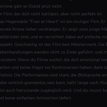
ermine gibt es Stand jetzt nicht.
n Film, der dich nicht kaltlässt, aber nicht perfekt ist
ax Hegewalds "Free at Heart" ist ein mutiger Film. Er 
iberale Kreise lieber verdrängen. Er zeigt zwei junge Mä
albbrüder sind, und er verzichtet dabei auf einfache m
espekt. Gleichzeitig ist der Film kein Meisterwerk. Die 
ebenhandlungen werden nicht zu Ende geführt, und ma
rotzdem: Wenn du Filme suchst, die dich emotional h
tellen und keine Angst vor Kontroversen haben, dann ist
rlebnis. Die Performances sind stark, die Bildsprache ei
iebe wirklich grenzenlos sein kann, hallt lange nach. Nu
ilm auch hierzulande zugänglich wird. Und du musst be
nd keine einfachen Antworten liefert.