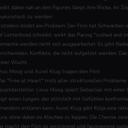
eibt dabei nah an den Figuren, fängt ihre Blicke, ihr Zö
oyeuristisch zu werden.
rotzdem bleibt ein Problem: Der Film hat Schwächen in 
uf Letterboxd schreibt, wirkt das Pacing "rushed and ir
omente werden nicht voll ausgearbeitet. Es gibt Neben
erschwinden, Konflikte, die nicht aufgelöst werden. 
einer Wucht.
inus Moog und Aurel Klug tragen den Film
as "Free at Heart" trotz aller strukturellen Probleme 
uptdarsteller. Linus Moog spielt Sebastian mit einer Int
eigt einen Jungen, der plötzlich mit Gefühlen konfronti
emandem erklären kann. Aurel Klug gibt Kolja eine rätse
ura, ohne dabei ins Klischee zu kippen. Die Chemie zwi
as macht den Film so verstörend und faszinierend zugle