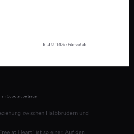
Bild © TMDb / Filmverleih
n an Google übertragen.
Beziehung zwischen Halbbrüdern und
Free at Heart" ist so einer. Auf den