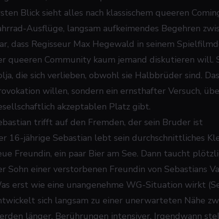
rsten Blick sieht alles nach klassischem queeren Coming
ahrrad-Ausflüge, langsam aufkeimendes Begehren zwis
lar, dass Regisseur Max Hegewald in seinem Spielfilmde
er queeren Community kaum jemand diskutieren will. S
olja, die sich verlieben, obwohl sie Halbbrüder sind. Da
rovokation willen, sondern ein ernsthafter Versuch, übe
esellschaftlich akzeptablen Platz gibt.
ebastian trifft auf den Fremden, der sein Bruder ist
er 16-jährige Sebastian lebt sein durchschnittliches Kl
eue Freundin, ein paar Bier am See. Dann taucht plötzli
er Sohn einer verstorbenen Freundin von Sebastians Vat
as erst wie eine unangenehme WG-Situation wirkt (Seb
ntwickelt sich langsam zu einer unerwarteten Nähe zwi
erden länger, Berührungen intensiver. Irgendwann stellt 