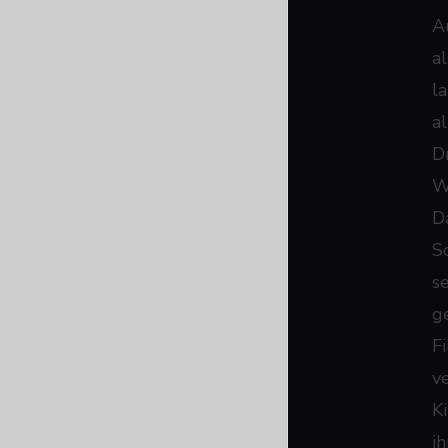
A
a
l
al
D
W
D
S
s
g
F
v
K
i