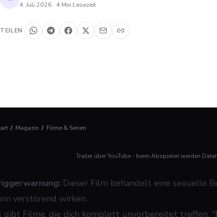
4. Juli 2026
·
4
Min Lesezeit
TEILEN
tart
/
Magazin
/
Filme & Serien
Trailer über YouTube - beim Abspielen werden Date
riggerwarnung:
Dieser Film behandelt eine sexuelle 
ann verstörend wirken.
s gibt Filme, die dich komplett unvorbereitet treffen. "