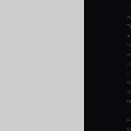
bl
v
T
a
M
v
s
L
W
Ha
z
j
A
d