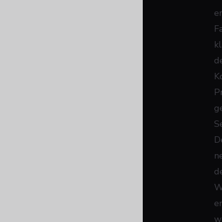
e
F
k
d
K
P
g
S
D
n
d
W
e
w