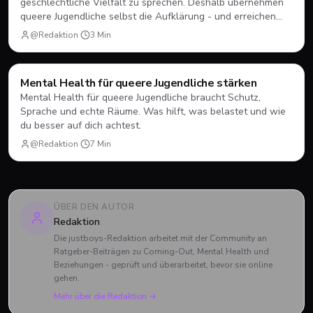
geschlechtliche Vielfalt zu sprechen. Deshalb übernehmen
queere Jugendliche selbst die Aufklärung - und erreichen
damit mehr als jeder Lehrplan.
@Redaktion
·
3
Min
Mental Health
Mental Health für queere Jugendliche stärken
Mental Health für queere Jugendliche braucht Schutz,
Sprache und echte Räume. Was hilft, was belastet und wie
du besser auf dich achtest.
@Redaktion
·
7
Min
ÜBER DEN AUTOR
Redaktion
Die justboys-Redaktion arbeitet mit der Community an
Ratgeber-Beiträgen zu Coming-Out, Mental Health und
Beziehungen - geprüft und überarbeitet, bevor sie online
gehen.
Mehr über die Redaktion →