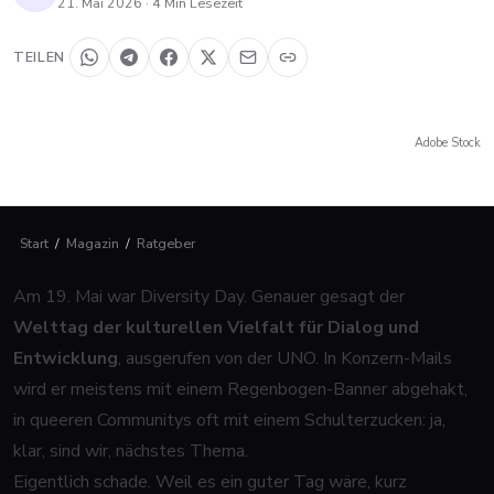
21. Mai 2026
·
4
Min Lesezeit
TEILEN
Adobe Stock
Start
/
Magazin
/
Ratgeber
Am 19. Mai war Diversity Day. Genauer gesagt der
Welttag der kulturellen Vielfalt für Dialog und
Entwicklung
, ausgerufen von der UNO. In Konzern-Mails
wird er meistens mit einem Regenbogen-Banner abgehakt,
in queeren Communitys oft mit einem Schulterzucken: ja,
klar, sind wir, nächstes Thema.
Eigentlich schade. Weil es ein guter Tag wäre, kurz