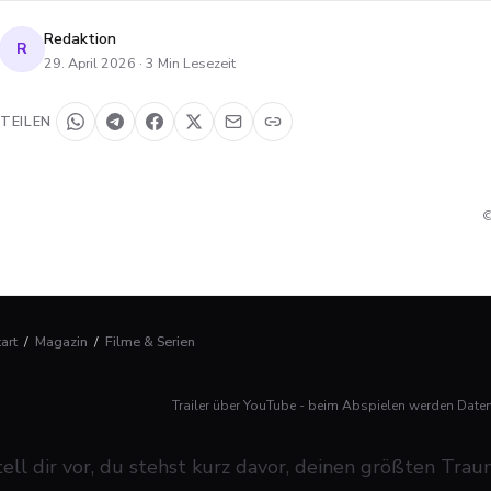
Redaktion
R
29. April 2026
·
3
Min Lesezeit
TEILEN
©
tart
/
Magazin
/
Filme & Serien
Trailer über YouTube - beim Abspielen werden Date
tell dir vor, du stehst kurz davor, deinen größten Trau