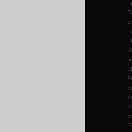
T
T
Er
-
C
D
äu
C
P
v
de
Al
b
T