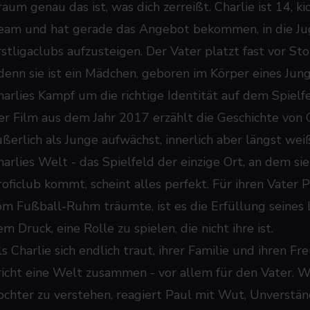
raum genau das ist, was dich zerreißt. Charlie ist 14, k
eam und hat gerade das Angebot bekommen, in die Jug
stligaclubs aufzusteigen. Der Vater platzt fast vor Stol
 denn sie ist ein Mädchen, geboren im Körper eines Jun
harlies Kampf um die richtige Identität auf dem Spielf
er Film aus dem Jahr 2017 erzählt die Geschichte von C
ßerlich als Junge aufwächst, innerlich aber längst weiß,
harlies Welt - das Spielfeld der einzige Ort, an dem sie
roficlub kommt, scheint alles perfekt. Für ihren Vater P
om Fußball-Ruhm träumte, ist es die Erfüllung seines L
m Druck, eine Rolle zu spielen, die nicht ihre ist.
s Charlie sich endlich traut, ihrer Familie und ihren Fre
richt eine Welt zusammen - vor allem für den Vater. W
ochter zu verstehen, reagiert Paul mit Wut, Unverstä