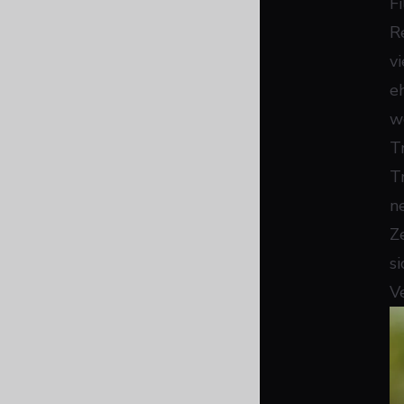
Fi
R
v
e
w
T
T
n
Z
s
V