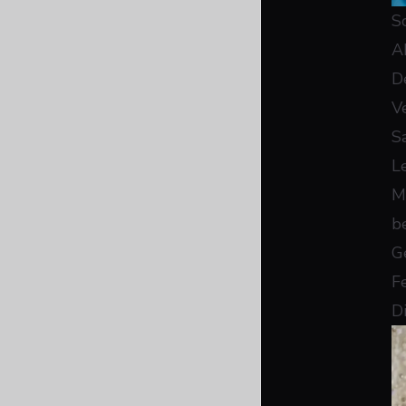
S
A
D
V
S
L
M
b
G
F
D