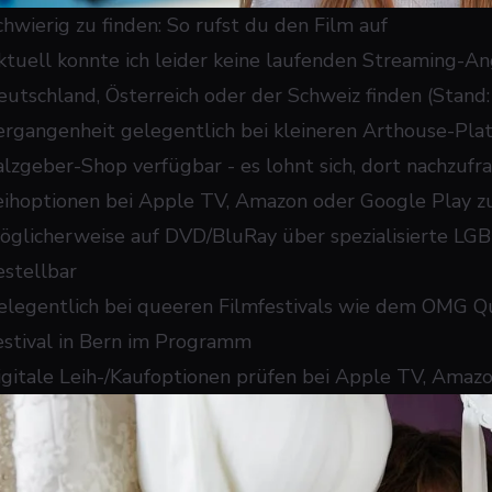
chwierig zu finden: So rufst du den Film auf
ktuell konnte ich leider keine laufenden Streaming-Ang
eutschland, Österreich oder der Schweiz finden (Stand:
ergangenheit gelegentlich bei kleineren Arthouse-Pl
alzgeber-Shop verfügbar - es lohnt sich, dort nachzufr
eihoptionen bei Apple TV, Amazon oder Google Play zu
öglicherweise auf DVD/BluRay über spezialisierte LG
estellbar
elegentlich bei queeren Filmfestivals wie dem OMG Q
estival in Bern im Programm
igitale Leih-/Kaufoptionen prüfen bei Apple TV, Amaz