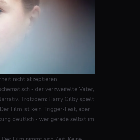
rheit nicht akzeptieren
chematisch - der verzweifelte Vater,
rrativ. Trotzdem: Harry Gilby spielt
Der Film ist kein Trigger-Fest, aber
sung deutlich - wer gerade selbst im
 Der Film nimmt sich Zeit. Keine