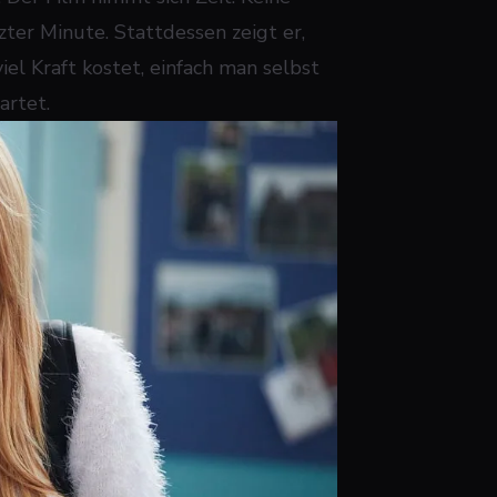
ter Minute. Stattdessen zeigt er,
el Kraft kostet, einfach man selbst
artet.