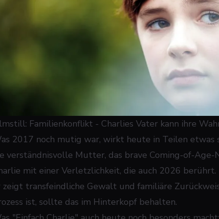
lmstill: Familienkonflikt - Charlies Vater kann ihre Wah
as 2017 noch mutig war, wirkt heute in Teilen etwas s
ie verständnisvolle Mutter, das brave Coming-of-Age-Na
arlie mit einer Verletzlichkeit, die auch 2026 berührt. 
r zeigt transfeindliche Gewalt und familiäre Zurückwei
rozess ist, sollte das im Hinterkopf behalten.
as "Einfach Charlie" auch heute noch besonders macht: