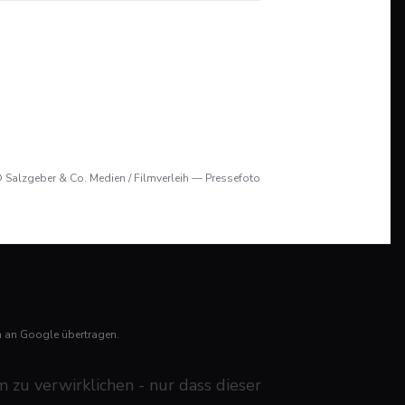
 Salzgeber & Co. Medien / Filmverleih — Pressefoto
n an Google übertragen.
m zu verwirklichen - nur dass dieser