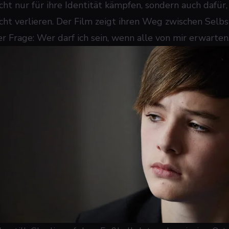
cht nur für ihre Identität kämpfen, sondern auch dafür, 
icht verlieren. Der Film zeigt ihren Weg zwischen Selbs
er Frage: Wer darf ich sein, wenn alle von mir erwarte