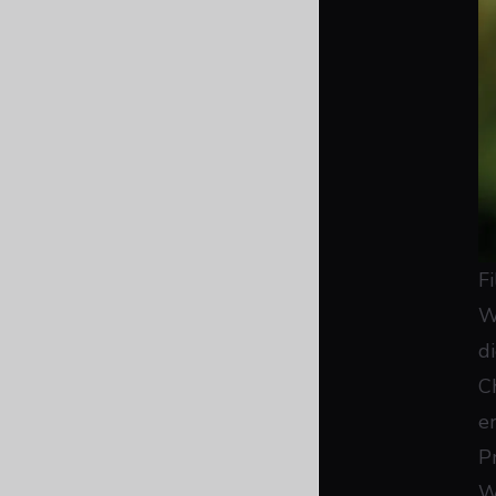
Fi
W
d
Ch
e
P
W