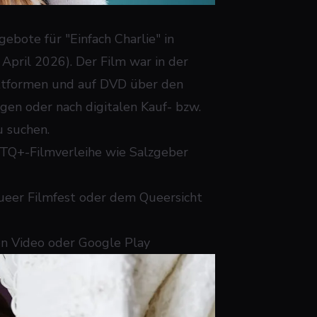
ebote für "Einfach Charlie" in
 April 2026). Der Film war in der
attformen und auf DVD über den
agen oder nach digitalen Kauf- bzw.
 suchen.
BTQ+-Filmverleihe wie Salzgeber
ueer Filmfest oder dem Queersicht
on Video oder Google Play