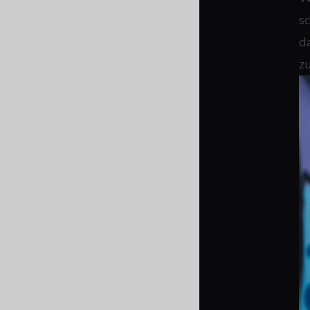
s
d
z