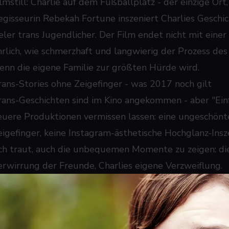
lmstill: Charlie auf dem Fußballplatz - der einzige Ort, 
egisseurin Rebekah Fortune inszeniert Charlies Geschic
ieler trans Jugendlicher. Der Film endet nicht mit eine
hrlich, wie schmerzhaft und langwierig der Prozess des
enn die eigene Familie zur größten Hürde wird.
rans-Stories ohne Zeigefinger - was 2017 noch gilt
rans-Geschichten sind im Kino angekommen - aber "Einfa
euere Produktionen vermissen lassen: eine ungeschönte,
eigefinger, keine Instagram-ästhetische Hochglanz-Insz
ich traut, auch die unbequemen Momente zu zeigen: di
erwirrung der Freunde, Charlies eigene Verzweiflung.