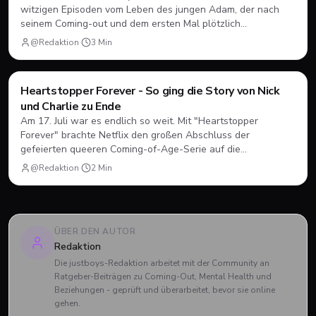
witzigen Episoden vom Leben des jungen Adam, der nach
seinem Coming-out und dem ersten Mal plötzlich
herausfinden muss, wie Dating, Freundschaft und Familie
@Redaktion
·
3
Min
unter neuen Vorzeichen funktionieren.
Filme & Serien
Heartstopper Forever - So ging die Story von Nick
und Charlie zu Ende
Am 17. Juli war es endlich so weit. Mit "Heartstopper
Forever" brachte Netflix den großen Abschluss der
gefeierten queeren Coming-of-Age-Serie auf die
Bildschirme. Statt einer vierten Staffel gab es diesmal einen
@Redaktion
·
2
Min
abendfüllenden Spielfilm. Wir blicken zurück, wie sich Nick
und Charlie verabschiedet haben und was das große Finale
zu bieten hatte.
ÜBER DEN AUTOR
Redaktion
Die justboys-Redaktion arbeitet mit der Community an
Ratgeber-Beiträgen zu Coming-Out, Mental Health und
Beziehungen - geprüft und überarbeitet, bevor sie online
gehen.