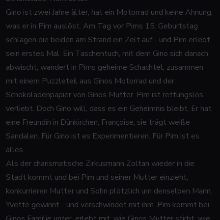
Gino ist zwei Jahre älter, hat ein Motorrad und keine Ahnung,
was er in Pim auslöst. Am Tag vor Pims 15. Geburtstag
schlagen die beiden am Strand ein Zelt auf - und Pim erlebt
sein erstes Mal. Ein Taschentuch, mit dem Gino sich danach
abwischt, wandert in Pims geheime Schachtel, zusammen
mit einem Puzzleteil aus Ginos Motorrad und der
Schokoladenpapier von Ginos Mutter. Pim ist rettungslos
verliebt. Doch Gino will, dass es ein Geheimnis bleibt. Er hat
eine Freundin in Dünkirchen, Françoise, sie trägt weiße
Sandalen. Für Gino ist es Experimentieren. Für Pim ist es
alles.
Als der charismatische Zirkusmann Zoltan wieder in die
Stadt kommt und bei Pim und seiner Mutter einzieht,
konkurrieren Mutter und Sohn plötzlich um denselben Mann.
Yvette gewinnt - und verschwindet mit ihm. Pim kommt bei
Ginos Familie unter, erlebt mit, wie Ginos Mutter stirbt, wie