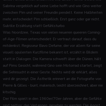
Sabrina vergeblich auf seine Liebe hofft und wie Gino weiter
zwischen Pim und seiner Freundin pendelt. Keine Halbheiten
mehr, entscheidet Pim schließlich. Erst ganz oder gar nicht.
Subtile Erzählung statt Gefühlsturbo
Was
Noordzee, Texas
von vielen neueren queeren Coming-
of-Age-Filmen unterscheidet: Er vertraut darauf, dass du
mitdenkst. Regisseur Bavo Defurne, der vor allem für seine
visuell opulenten Kurzfilme bekannt ist, erzählt in Bildern
statt in Dialogen. Die Kamera schweift über die Dünen, hält
auf Pims Gesicht, während Gino sein Motorrad startet, zeigt
die Sehnsucht in einer Geste. Nichts wird dir erklärt, alles
wird dir gezeigt. Die Ästhetik erinnert an die Fotografie von
Pierre & Gilles - bunt, malerisch, leicht überzeichnet, aber nie
kitschig.
Der Film spielt in den 1960er/70er-Jahren, aber die Gefühle
sind zeitlos: das Verlangen, gesehen zu werden. Die Angst,