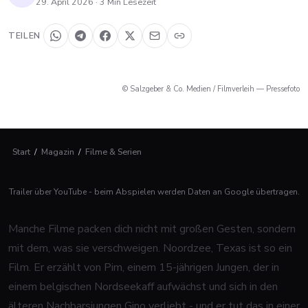
29. April 2026
·
3
Min Lesezeit
TEILEN
© Salzgeber & Co. Medien / Filmverleih — Pressefoto
Start
/
Magazin
/
Filme & Serien
Trailer über YouTube - beim Abspielen werden Daten an Google übertragen.
Manche Filme packen dich nicht mit großen Gesten, sondern
mit dem, was sie verschweigen.
Noordzee, Texas
ist so ein
Film. Er erzählt von Pim, einem 15-jährigen Jungen, der in
einem belgischen Nordseekaff aufwächst und sich in den
älteren Nachbarsjungen Gino verliebt - und er tut das in einer