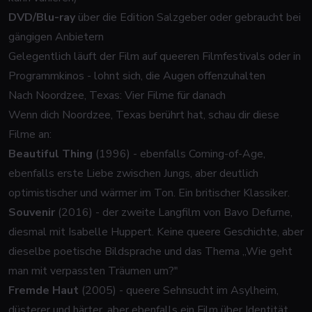
DVD/Blu-ray
über die Edition Salzgeber oder gebraucht bei
gängigen Anbietern
Gelegentlich läuft der Film auf queeren Filmfestivals oder in
Programmkinos - lohnt sich, die Augen offenzuhalten
Nach Noordzee, Texas: Vier Filme für danach
Wenn dich
Noordzee, Texas
berührt hat, schau dir diese
Filme an:
Beautiful Thing
(1996) - ebenfalls Coming-of-Age,
ebenfalls erste Liebe zwischen Jungs, aber deutlich
optimistischer und wärmer im Ton. Ein britischer Klassiker.
Souvenir
(2016) - der zweite Langfilm von Bavo Defurne,
diesmal mit Isabelle Huppert. Keine queere Geschichte, aber
dieselbe poetische Bildsprache und das Thema „Wie geht
man mit verpassten Träumen um?"
Fremde Haut
(2005) - queere Sehnsucht im Asylheim,
düsterer und härter, aber ebenfalls ein Film über Identität,