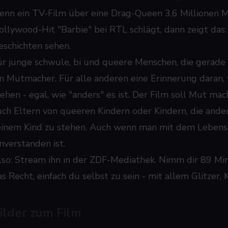
enn ein TV-Film über eine Drag-Queen 3,6 Millionen M
ollywood-Hit "Barbie" bei RTL schlägt, dann zeigt das
eschichten sehen.
ür junge schwule, bi und queere Menschen, die gerade s
in Mutmacher. Für alle anderen eine Erinnerung daran, w
tehen - egal, wie "anders" es ist. Der Film soll Mut ma
uch Eltern von queeren Kindern oder Kindern, die anders 
einem Kind zu stehen. Auch wenn man mit dem Lebens
nverstanden ist.
lso: Stream ihn in der ZDF-Mediathek. Nimm dir 89 Minu
as Recht, einfach du selbst zu sein - mit allem Glitzer
ilder zum Film