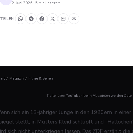
2. Juni 2026
·
5
Min Lesezeit
TEILEN
tart
/
Magazin
/
Filme & Serien
Trailer über YouTube - beim Abspielen werden Date
enn sich ein 13-jähriger Junge in den 1980ern in einer
piegel stellt, in Mutters Kleid schlüpft und "Hallöche
ird sich nicht unterkriegen lassen. Das ZDF erzählt d