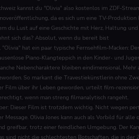
chweiz kannst du "Olivia" also kostenlos im ZDF-Stream
inoveröffentlichung, da es sich um eine TV-Produktion 
em du Lust auf eine Geschichte mit Herz, Haltung und
ohnt sich das? Absolut, wenn du bereit bist
a, "Olivia" hat ein paar typische Fernsehfilm-Macken: De
ausenlose Piano-Klangteppich in den Kinder- und Juge
anche Nebencharaktere bleiben eindimensional. Mehr al
eworden. So markant die Travestiekünstlerin ohne Zwei
r Film über ihr Leben geworden, urteilt film-rezensionen
erechtigt, wenn man streng filmanalytisch rangeht.
ber: Dieser Film ist trotzdem wichtig. Nicht wegen pe
er Message. Olivia Jones kann auch als Vorbild für al
ind greifbar, trotz einer feindlichen Umgebung. Der Kamp
as sind nicht die schlechtesten Botschaften, die in de