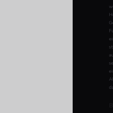
w
H
G
F
e
s
a
s
ei
A
d
B