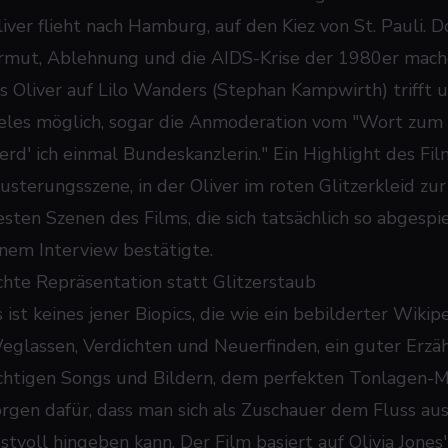
liver flieht nach Hamburg, auf den Kiez von St. Pauli. D
rmut, Ablehnung und die AIDS-Krise der 1980er mache
is Oliver auf Lilo Wanders (Stephan Kampwirth) trifft 
ieles möglich, sogar die Anmoderation vom "Wort zum 
erd' ich einmal Bundeskanzlerin." Ein Highlight des Fil
usterungsszene, in der Oliver im roten Glitzerkleid zu
sten Szenen des Films, die sich tatsächlich so abgespiel
inem Interview bestätigte.
chte Repräsentation statt Glitzerstaub
s ist keines jener Biopics, die wie ein bebilderter Wik
eglassen, Verdichten und Neuerfinden, ein guter Erzä
ichtigen Songs und Bildern, dem perfekten Tonlagen-M
orgen dafür, dass man sich als Zuschauer dem Fluss a
ustvoll hingeben kann. Der Film basiert auf Olivia Jon