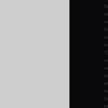
S
z
n
D
e
A
"
u
r
d
e
W
D
M