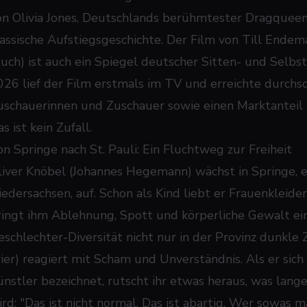
on Olivia Jones, Deutschlands berühmtester Dragqueen,
lassische Aufstiegsgeschichte. Der Film von Till Ende
Buch) ist auch ein Spiegel deutscher Sitten- und Sel
026 lief der Film erstmals im TV und erreichte durchsc
uschauerinnen und Zuschauer sowie einen Marktanteil 
s ist kein Zufall.
on Springe nach St. Pauli: Ein Fluchtweg zur Freiheit
liver Knöbel (Johannes Hegemann) wächst in Springe, ei
iedersachsen, auf. Schon als Kind liebt er Frauenkleid
ringt ihm Ablehnung, Spott und körperliche Gewalt ein
eschlechter-Diversität nicht nur in der Provinz dunkle 
rier) reagiert mit Scham und Unverständnis. Als er sich
ünstler bezeichnet, rutscht ihr etwas heraus, was lang
ird: "Das ist nicht normal. Das ist abartig. Wer sowas m