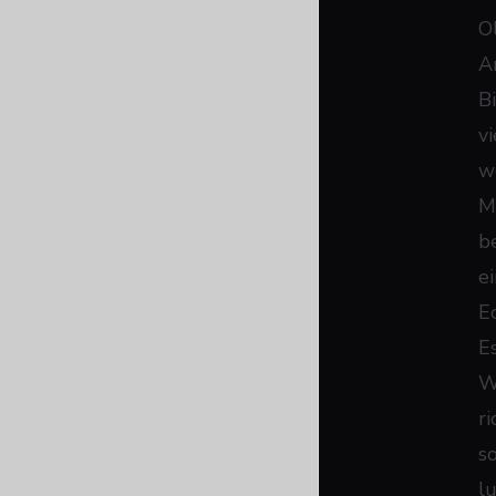
O
A
B
v
w
M
be
e
E
E
W
r
s
l