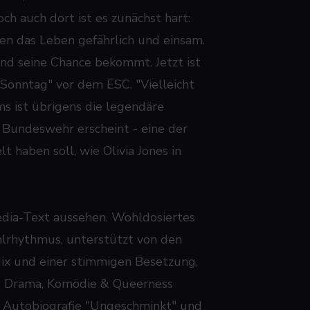
och auch dort ist es zunächst hart:
n das Leben gefährlich und einsam.
und seine Chance bekommt. Jetzt ist
Sonntag" vor dem ESC. "Vielleicht
ms ist übrigens die legendäre
r Bundeswehr erscheint - eine der
t haben soll, wie Olivia Jones in
ipedia-Text aussehen. Wohldosiertes
hlrhythmus, unterstützt von den
ix und einer stimmigen Besetzung,
us Drama, Komödie & Queerness
es' Autobiografie "Ungeschminkt" und