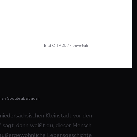
Bild © TMDb / Filmverleih
n an Google übertragen.
 niedersächsischen Kleinstadt vor den
n" sagt, dann weißt du, dieser Mensch
ie außergewöhnliche Lebensgeschichte