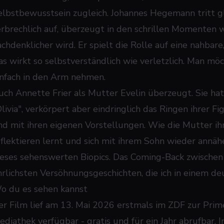
elbstbewusstsein zugleich. Johannes Hegemann tritt 
erbrechlich auf, überzeugt in den schrillen Momenten 
achdenklicher wird. Er spielt die Rolle auf eine nahbare
as wirkt so selbstverständlich wie verletzlich. Man möc
infach in den Arm nehmen.
uch Annette Frier als Mutter Evelin überzeugt. Sie hat
Olivia", verkörpert aber eindringlich das Ringen ihrer F
nd mit ihren eigenen Vorstellungen. Wie die Mutter ihr
eflektieren lernt und sich mit ihrem Sohn wieder annähe
ieses sehenswerten Biopics. Das Coming-Back zwischen 
hrlichsten Versöhnungsgeschichten, die ich in einem d
o du es sehen kannst
er Film lief am 13. Mai 2026 erstmals im ZDF zur Prim
ediathek verfügbar - gratis und für ein Jahr abrufbar. 