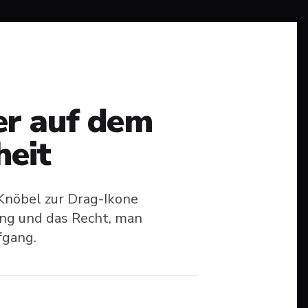
zer auf dem
heit
Knöbel zur Drag-Ikone
zung und das Recht, man
fgang.