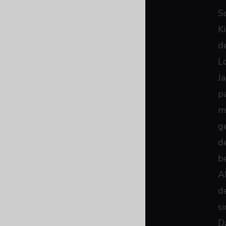
S
K
d
L
J
p
m
g
de
b
A
d
s
D