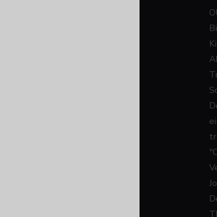
Ol
B
K
A
T
S
De
e
tr
"
V
J
D
T