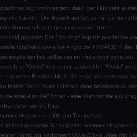
ivia Jones sagt im Interview, dass "der Film sehr authen
iografie basiert". Der Besuch am Set sei für sie körper
inderzimmer sah dort genauso aus wie früher."
ber seid gewarnt: Der Film zeigt explizit psychische 
ransfeindlichkeit sowie die Angst vor HIV/AIDS in den
chwierigkeiten hat, sollte das im Hinterkopf behalten.
nnoch ist "Olivia" kein reiner Leidensfilm. "Olivia" wir
iner queeren Persönlichkeit, die zeigt, wie weit man 
eu bleibt. Der Film ist politisch, ohne belehrend zu sein
Olivia-Jones-Familie" findet - eine Wahlfamilie aus Dr
erbündeten auf St. Pauli.
ohannes Hegemann trifft den Ton perfekt
er in Jena geborene Schauspieler Johannes Hegemann (
heater Hamburg, verkörpert Oliver/Olivia Jones mit be