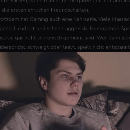
chte Sachen, wenn man nicht die ganze Zeit nur aufein
o die ersten ehrlichen Freundschaften.
rotzdem hat Gaming auch eine Kehrseite. Viele klassis
ännlich codiert und schnell aggressiv. Homophobe Sprüche
ass sie gar nicht so ironisch gemeint sind. Wer dann j
iderspricht, schweigt oder leavt, spielt nicht entspannt