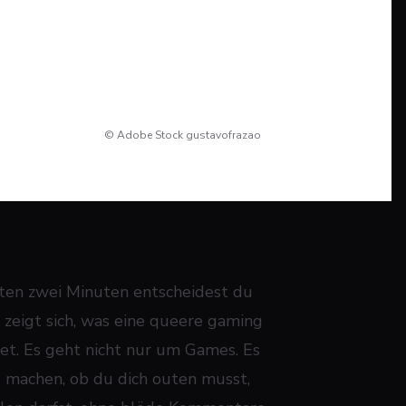
© Adobe Stock gustavofrazao
rsten zwei Minuten entscheidest du
a zeigt sich, was eine queere gaming
t. Es geht nicht nur um Games. Es
u machen, ob du dich outen musst,