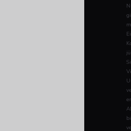
N
g
m
E
K
j
Si
V
U
v
e
A
b
v