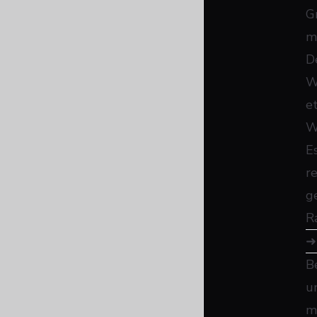
G
m
D
W
et
W
E
r
g
R
B
u
m