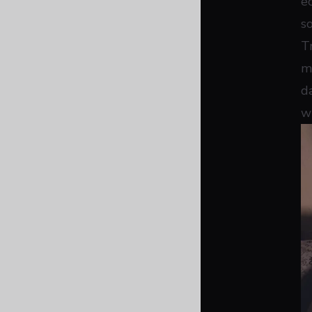
e
s
T
m
d
w