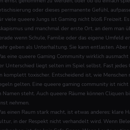
m ernst genommen zu werden, oder ob du einfach spie
etischisierung oder dieses permanente Gefühl, aufpass
ür viele queere Jungs ist Gaming nicht bloß Freizeit. Es
skapismus und manchmal der erste Ort, an dem man über
erade wenn Schule, Familie oder das eigene Umfeld e
ehr geben als Unterhaltung. Sie kann entlasten. Aber nu
as eine queere Gaming Community wirklich ausmacht
er Unterschied liegt selten im Spiel selbst. Fast jedes
in komplett toxischer. Entscheidend ist, wie Mensche
egeln gelten. Eine queere gaming community ist nicht
m Namen steht. Auch queere Räume können Cliquen bil
rnst nehmen.
as einen Raum stark macht, ist etwas anderes: klare H
ultur, in der Respekt nicht verhandelt wird. Wenn Bel