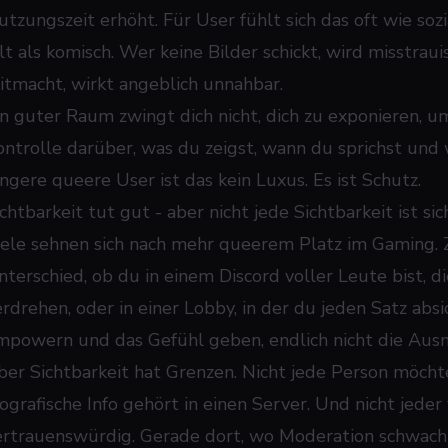
utzungszeit erhöht. Für User fühlt sich das oft wie soz
ilt als komisch. Wer keine Bilder schickt, wird misstrau
itmacht, wirkt angeblich unnahbar.
in guter Raum zwingt dich nicht, dich zu exponieren, u
ontrolle darüber, was du zeigst, wann du sprichst und
üngere queere User ist das kein Luxus. Es ist Schutz.
chtbarkeit tut gut - aber nicht jede Sichtbarkeit ist sic
iele sehnen sich nach mehr queerem Platz im Gaming. 
nterschied, ob du in einem Discord voller Leute bist, 
erdrehen, oder in einer Lobby, in der du jeden Satz absi
mpowern und das Gefühl geben, endlich nicht die Ausn
ber Sichtbarkeit hat Grenzen. Nicht jede Person möchte
iografische Info gehört in einen Server. Und nicht jede
ertrauenswürdig. Gerade dort, wo Moderation schwach i