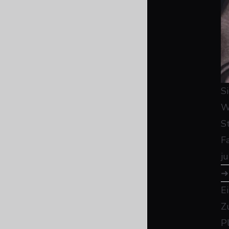
S
W
S
F
j
E
Z
P