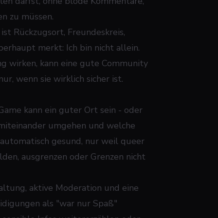
len darfst, ohne blöde Kommentare,
en zu müssen.
 ist Rückzugsort, Freundeskreis,
haupt merkt: Ich bin nicht allein.
ng wirken, kann eine gute Community
r, wenn sie wirklich sicher ist.
 Game kann ein guter Ort sein - oder
n miteinander umgehen und welche
 automatisch gesund, nur weil queer
den, ausgrenzen oder Grenzen nicht
altung, aktive Moderation und eine
eidigungen als "war nur Spaß"