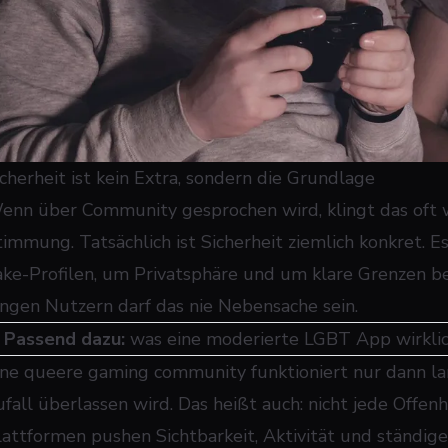
icherheit ist kein Extra, sondern die Grundlage
enn über Community gesprochen wird, klingt das oft w
timmung. Tatsächlich ist Sicherheit ziemlich konkret.
ake-Profilen, um Privatsphäre und um klare Grenzen be
ungen Nutzern darf das nie Nebensache sein.
➜
Passend dazu:
was eine moderierte LGBT App wirklic
ine queere gaming community funktioniert nur dann la
ufall überlassen wird. Das heißt auch: nicht jede Offen
lattformen pushen Sichtbarkeit, Aktivität und ständige 