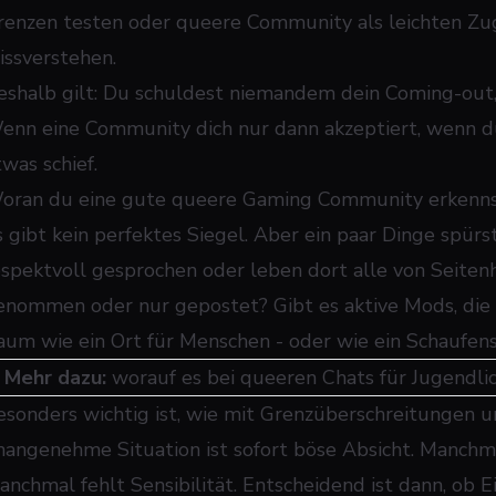
renzen testen
oder queere Community als leichten Zu
issverstehen.
eshalb gilt: Du schuldest niemandem dein Coming-out,
enn eine Community dich nur dann akzeptiert, wenn du
was schief.
oran du eine gute queere Gaming Community erkenn
s gibt kein perfektes Siegel. Aber ein paar Dinge spürs
espektvoll gesprochen oder leben dort alle von Seite
enommen oder nur gepostet? Gibt es aktive Mods, die 
aum wie ein Ort für Menschen - oder wie ein Schaufen
➜
Mehr dazu:
worauf es bei queeren Chats für Jugendl
esonders wichtig ist, wie mit Grenzüberschreitungen 
nangenehme Situation ist sofort böse Absicht. Manchm
anchmal fehlt Sensibilität. Entscheidend ist dann, ob E