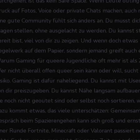
urchgehen, ist das kein Safe Space. Wenn Leute outing
ruck auf Fotos, Voice oder private Chats machen, auch n
ine gute Community fühlt sich anders an. Du musst dic
ragen stellen, ohne ausgelacht zu werden. Du kannst st
reit bist, viel von dir zu zeigen. Und wenn doch etwas p
egelwerk auf dem Papier, sondern jemand greift auch e
arum Gaming für queere Jugendliche oft mehr ist als
er nicht überall offen queer sein kann oder will, such
isiko. Gaming ist dafür naheliegend. Du kannst mit Use
on dir preiszugeben. Du kannst Nähe langsam aufbauen. 
ie
noch nicht geoutet
sind oder selbst noch sortieren, w
azu kommt etwas, das viele unterschätzen: Gemeinsam
espräch beim Spazierengehen kann sich groß und ernst
iner Runde Fortnite, Minecraft oder Valorant passiert 