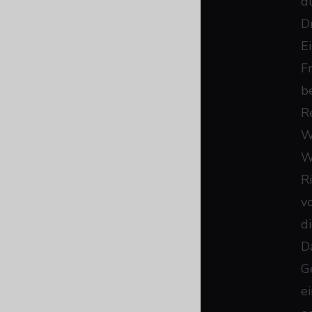
d
D
E
F
be
R
W
W
R
v
d
D
G
e