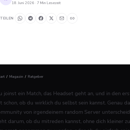
18. Juni 2026
·
7
Min Lesezeit
TEILEN
tart
/
Magazin
/
Ratgeber
u joinst ein Match, das Headset geht an, und in den e
ft schon, ob du wirklich du selbst sein kannst. Genau d
ommunity von irgendeinem random Server unterscheide
eht darum, ob du mitreden kannst, ohne dich kleiner z