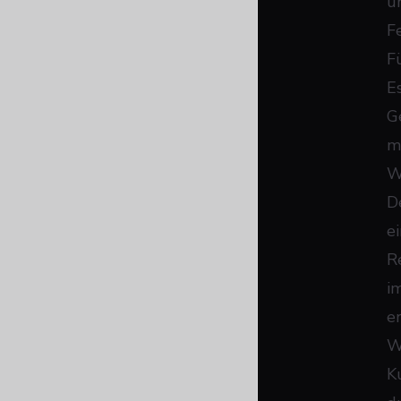
u
F
F
E
G
m
W
D
e
R
i
e
W
K