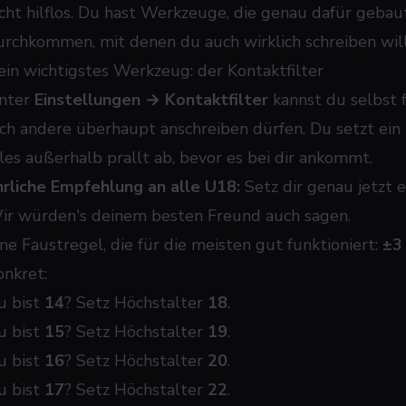
icht hilflos. Du hast Werkzeuge, die genau dafür gebaut
urchkommen, mit denen du auch wirklich schreiben will
ein wichtigstes Werkzeug: der Kontaktfilter
nter
Einstellungen → Kontaktfilter
kannst du selbst 
ich andere überhaupt anschreiben dürfen. Du setzt ein
lles außerhalb prallt ab, bevor es bei dir ankommt.
hrliche Empfehlung an alle U18:
Setz dir genau jetzt 
ir würden's deinem besten Freund auch sagen.
ine Faustregel, die für die meisten gut funktioniert:
±3
onkret:
u bist
14
? Setz Höchstalter
18
.
u bist
15
? Setz Höchstalter
19
.
u bist
16
? Setz Höchstalter
20
.
u bist
17
? Setz Höchstalter
22
.