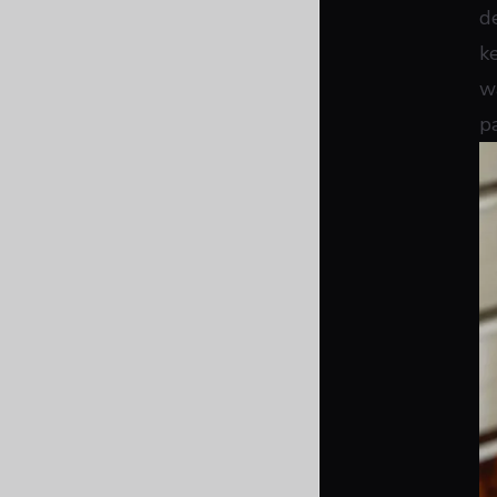
d
k
w
p