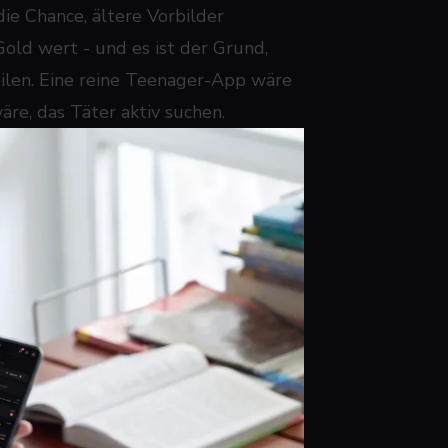
ie Chance, ältere Vorbilder
Gold wert - und es ist der Grund,
eilen. Eine reine Teenager-App wäre
äre, das Täter aktiv suchen.