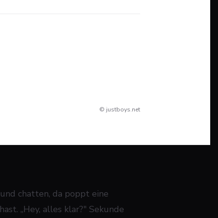
© justboys.net
eund chatten, da poppt eine
ast. „Hey, alles klar?" Sekunde