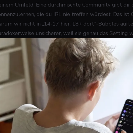
einem Umfeld. Eine durchmischte Community gibt dir d
ennenzulernen, die du IRL nie treffen würdest. Das ist 
arum wir nicht in „14-17 hier, 18+ dort"-Bubbles auft
aradoxerweise
unsicherer
, weil sie genau das Setting w