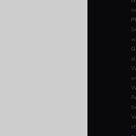
G
n
P
S
w
G
a
W
e
W
R
b
V
s