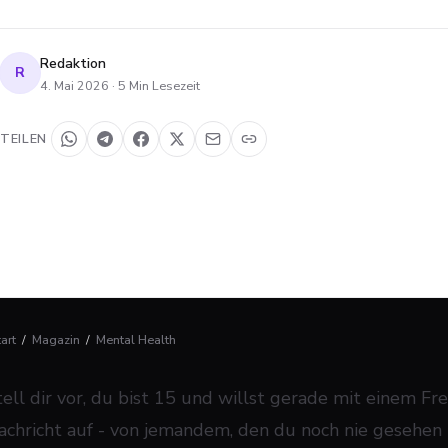
Redaktion
R
4. Mai 2026
·
5
Min Lesezeit
TEILEN
tart
/
Magazin
/
Mental Health
tell dir vor, du bist 15 und willst gerade mit einem Fr
achricht auf - von jemandem, den du noch nie gesehen h