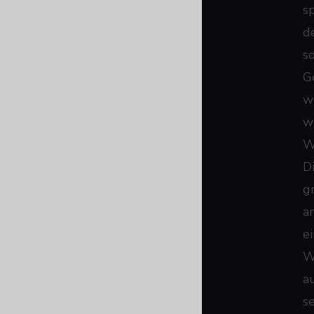
s
d
s
G
w
wi
W
D
g
a
e
W
a
s