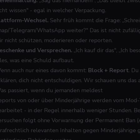
eheimhaltung.
„Sag das niemandem", „Das bleibt zwisc
icht wissen" - egal in welcher Verpackung.
lattform-Wechsel.
Sehr früh kommt die Frage: „Schrei
nap/Telegram/WhatsApp weiter?" Das ist nicht zufälli
ir nicht schützen, moderieren oder reporten.
eschenke und Versprechen.
„Ich kauf dir das", „Ich bes
lles, was eine Schuld aufbaut.
enn auch nur eines davon kommt:
Block + Report
. Du
rklären, dich nicht entschuldigen. Wir schauen uns das 
as passiert, wenn du jemanden meldest
eports von oder über Minderjährige werden vom Mod-T
earbeitet - in der Regel innerhalb weniger Stunden. Be
ersuchen folgt ohne Vorwarnung der Permanent Ban (A
trafrechtlich relevanten Inhalten gegen Minderjährige 