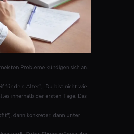
 meisten Probleme kündigen sich an.
if für dein Alter", „Du bist nicht wie
alles innerhalb der ersten Tage. Das
fit"), dann konkreter, dann unter