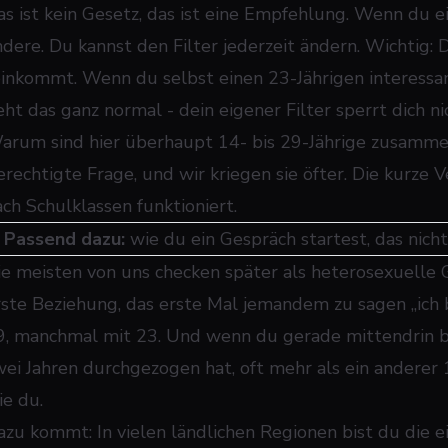
as ist kein Gesetz, das ist eine Empfehlung. Wenn du ei
ndere. Du kannst den Filter jederzeit ändern. Wichtig: 
einkommt. Wenn du selbst einen 23-Jährigen interessant
eht das ganz normal - dein eigener Filter sperrt dich ni
arum sind hier überhaupt 14- bis 29-Jährige zusamm
erechtigte Frage, und wir kriegen sie öfter. Die kurze V
ach Schulklassen funktioniert.
➜
Passend dazu:
wie du ein Gespräch startest, das nicht
ie meisten von uns checken später als heterosexuelle Gl
rste Beziehung, das erste Mal jemandem zu sagen „ich bi
9, manchmal mit 23. Und wenn du gerade mittendrin bist,
wei Jahren durchgezogen hat, oft mehr als ein anderer 1
ie du.
azu kommt: In vielen ländlichen Regionen bist du die e