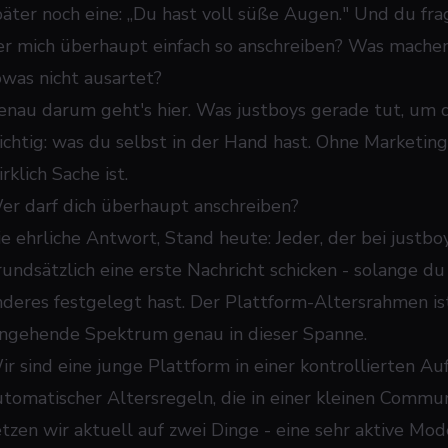
päter noch eine: „Du hast voll süße Augen." Und du frag
er mich überhaupt einfach so anschreiben? Was machen 
owas nicht ausartet?
enau darum geht's hier. Was justboys gerade tut, um 
ichtig: was du
selbst
in der Hand hast. Ohne Marketing
rklich Sache ist.
er darf dich überhaupt anschreiben?
ie ehrliche Antwort, Stand heute: Jeder, der bei justbo
rundsätzlich eine erste Nachricht schicken - solange du
nderes festgelegt hast. Der Plattform-Altersrahmen ist
ingehende Spektrum genau in dieser Spanne.
ir sind eine junge Plattform in einer kontrollierten Au
utomatischer Altersregeln, die in einer kleinen Commun
etzen wir aktuell auf zwei Dinge - eine sehr aktive Mo