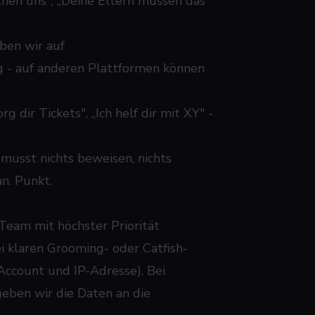
hen uns", „Deine Eltern müssen das
ben wir auf
g - auf anderen Plattformen können
org dir Tickets", „Ich helf dir mit XY" -
 musst nichts beweisen, nichts
an. Punkt.
eam mit höchster Priorität
i klaren Grooming- oder Catfish-
ccount und IP-Adresse). Bei
geben wir die Daten an die