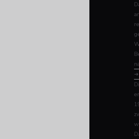
D
a
r
g
W
B
n
D
e
1
z
w
D