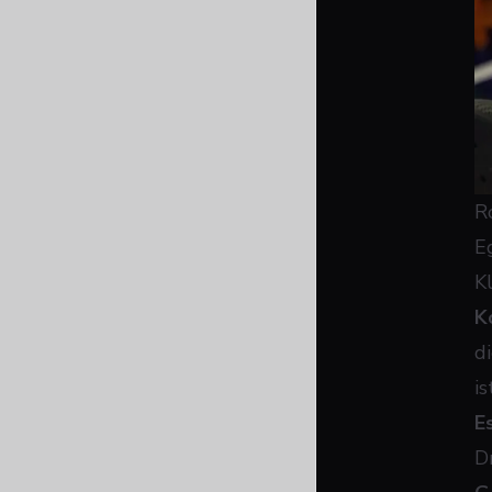
R
E
K
K
d
i
E
D