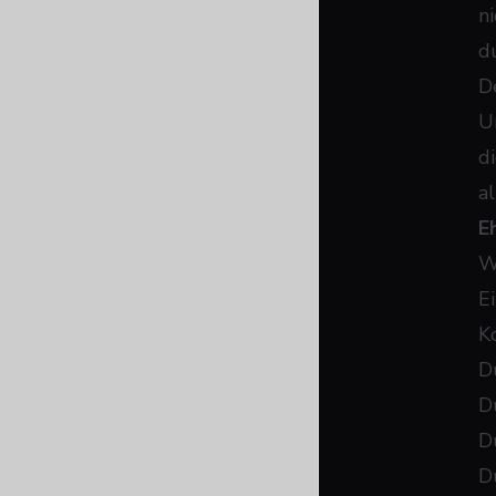
n
d
D
U
d
a
E
W
E
K
D
D
D
D