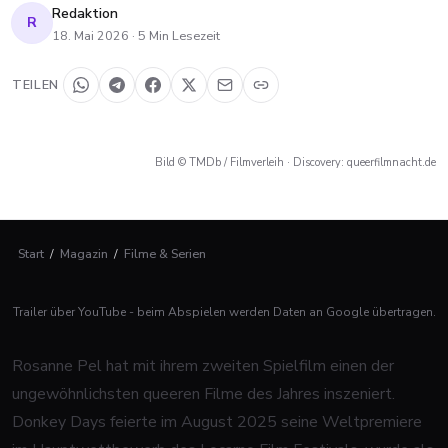
Redaktion
R
18. Mai 2026
·
5
Min Lesezeit
TEILEN
Bild © TMDb / Filmverleih · Discovery: queerfilmnacht.de
Start
/
Magazin
/
Filme & Serien
Trailer über YouTube - beim Abspielen werden Daten an Google übertragen.
Rosanne Pel hat mit ihrem zweiten Spielfilm einen der
ungewöhnlichsten queeren Filme des Jahres inszeniert.
Donkey Days
feierte im August 2025 seine Weltpremiere