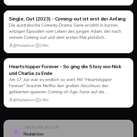
Filme & Serien
Single, Out (2023) - Coming-out ist erst der Anfang
Die australische Comedy-Drama-Serie erzählt in kurzen,
witzigen Episoden vom Leben des jungen Adam, der nach
seinem Coming-out und dem ersten Mal plötzlich
herausfinden muss, wie Dating, Freundschaft und Familie
@Redaktion
·
3
Min
unter neuen Vorzeichen funktionieren.
Filme & Serien
Heartstopper Forever - So ging die Story von Nick
und Charlie zu Ende
Am 17. Juli war es endlich so weit. Mit "Heartstopper
Forever" brachte Netflix den großen Abschluss der
gefeierten queeren Coming-of-Age-Serie auf die
Bildschirme. Statt einer vierten Staffel gab es diesmal einen
@Redaktion
·
2
Min
abendfüllenden Spielfilm. Wir blicken zurück, wie sich Nick
und Charlie verabschiedet haben und was das große Finale
zu bieten hatte.
ÜBER DEN AUTOR
Redaktion