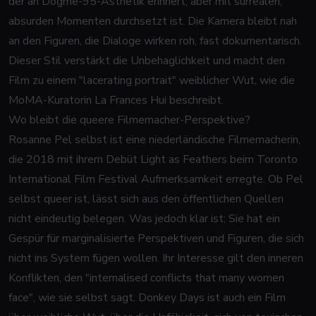
der an Dogme-95-Ästhetik erinnert, aber mit surrealen,
absurden Momenten durchsetzt ist. Die Kamera bleibt nah
an den Figuren, die Dialoge wirken roh, fast dokumentarisch.
Dieser Stil verstärkt die Unbehaglichkeit und macht den
Film zu einem "lacerating portrait" weiblicher Wut, wie die
MoMA-Kuratorin La Frances Hui beschreibt.
Wo bleibt die queere Filmemacher-Perspektive?
Rosanne Pel selbst ist eine niederländische Filmemacherin,
die 2018 mit ihrem Debüt
Light as Feathers
beim Toronto
International Film Festival Aufmerksamkeit erregte. Ob Pel
selbst queer ist, lässt sich aus den öffentlichen Quellen
nicht eindeutig belegen. Was jedoch klar ist: Sie hat ein
Gespür für marginalisierte Perspektiven und Figuren, die sich
nicht ins System fügen wollen. Ihr Interesse gilt den inneren
Konflikten, den "internalised conflicts that many women
face", wie sie selbst sagt.
Donkey Days
ist auch ein Film