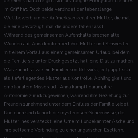
befreien. Charlotte gibt sich als toughe Erfolgsfrau, die alles
im Griff hat. Doch beide verbindet der lebenslange
Wettbewerb um die Aufmerksamkeit ihrer Mutter, die mal
die eine bevorzugt, mal die andere fallen lässt.
Während des gemeinsamen Aufenthalts brechen alte
Wunden auf. Anna konfrontiert ihre Mutter und Schwester
mit einem Vorfall aus einem gemeinsamen Urlaub, bei dem
die Familie sie unter Druck gesetzt hat, eine Diät zu machen.
Was zunächst wie ein Familienkonflikt wirkt, entpuppt sich
als tieferliegendes Muster aus Kontrolle, Abhängigkeit und
emotionalem Missbrauch. Anna kämpft darum, ihre
Autonomie zurückzugewinnen, während ihre Beziehung zur
Freundin zunehmend unter dem Einfluss der Familie leidet.
Und dann sind da noch die mysteriösen Geheimnisse, die
Mutter Ines versteckt: eine Urne mit unbekannter Asche und
ihre seltsame Verbindung zu einer ungarischen Eselfarm.