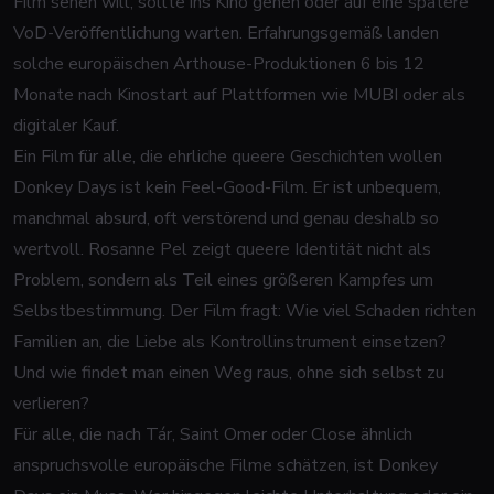
Film sehen will, sollte ins Kino gehen oder auf eine spätere
VoD-Veröffentlichung warten. Erfahrungsgemäß landen
solche europäischen Arthouse-Produktionen 6 bis 12
Monate nach Kinostart auf Plattformen wie MUBI oder als
digitaler Kauf.
Ein Film für alle, die ehrliche queere Geschichten wollen
Donkey Days
ist kein Feel-Good-Film. Er ist unbequem,
manchmal absurd, oft verstörend und genau deshalb so
wertvoll. Rosanne Pel zeigt queere Identität nicht als
Problem, sondern als Teil eines größeren Kampfes um
Selbstbestimmung. Der Film fragt: Wie viel Schaden richten
Familien an, die Liebe als Kontrollinstrument einsetzen?
Und wie findet man einen Weg raus, ohne sich selbst zu
verlieren?
Für alle, die nach
Tár
,
Saint Omer
oder
Close
ähnlich
anspruchsvolle europäische Filme schätzen, ist
Donkey