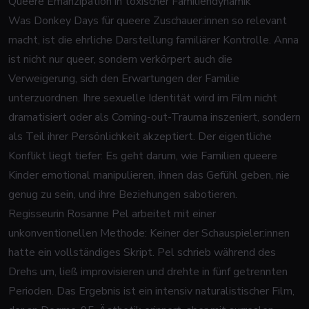
Queere Emanzipation in toxischer Familiendynamik
Was
Donkey Days
für queere Zuschauer:innen so relevant
macht, ist die ehrliche Darstellung familiärer Kontrolle. Anna
ist nicht nur queer, sondern verkörpert auch die
Verweigerung, sich den Erwartungen der Familie
unterzuordnen. Ihre sexuelle Identität wird im Film nicht
dramatisiert oder als Coming-out-Trauma inszeniert, sondern
als Teil ihrer Persönlichkeit akzeptiert. Der eigentliche
Konflikt liegt tiefer: Es geht darum, wie Familien queere
Kinder emotional manipulieren, ihnen das Gefühl geben, nie
genug zu sein, und ihre Beziehungen sabotieren.
Regisseurin Rosanne Pel arbeitet mit einer
unkonventionellen Methode: Keiner der Schauspieler:innen
hatte ein vollständiges Skript. Pel schrieb während des
Drehs um, ließ improvisieren und drehte in fünf getrennten
Perioden. Das Ergebnis ist ein intensiv naturalistischer Film,