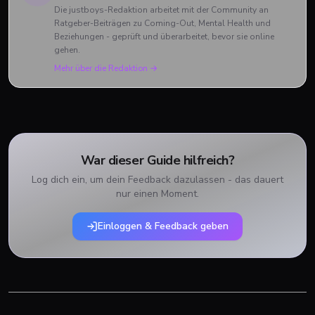
Die justboys-Redaktion arbeitet mit der Community an
Ratgeber-Beiträgen zu Coming-Out, Mental Health und
Beziehungen - geprüft und überarbeitet, bevor sie online
gehen.
Mehr über die Redaktion →
War dieser Guide hilfreich?
Log dich ein, um dein Feedback dazulassen - das dauert
nur einen Moment.
Einloggen & Feedback geben