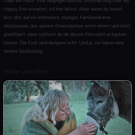
Days
ein Muss. Wer hingegen leichte Unterhaltung oder ein
Happy End erwartet, ist hier falsch. Aber wenn du bereit
bist, dich auf ein intensives, mutiges Familiendrama
einzulassen, das queere Emanzipation ernst nimmt und nicht
glorifiziert, dann solltest du dir diesen Film nicht entgehen
lassen. Die Esel sind übrigens echt. Und ja, sie haben eine
tiefere Bedeutung.
Bilder zum Film