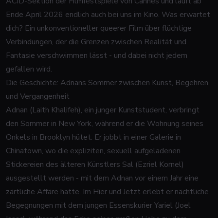
ACID-Sektion der Filmfestspiele von Cannes und läuft ab
Ende April 2026 endlich auch bei uns im Kino. Was erwartet
dich? Ein unkonventioneller queerer Film über flüchtige
Verbindungen, der die Grenzen zwischen Realität und
Fantasie verschwimmen lässt - und dabei nicht jedem
gefallen wird.
Die Geschichte: Adnans Sommer zwischen Kunst, Begehren
und Vergangenheit
Adnan (Laith Khalifeh), ein junger Kunststudent, verbringt
den Sommer in New York, während er die Wohnung seines
Onkels in Brooklyn hütet. Er jobbt in einer Galerie in
Chinatown, wo die expliziten, sexuell aufgeladenen
Stickereien des älteren Künstlers Sal (Ezriel Kornel)
ausgestellt werden - mit dem Adnan vor einem Jahr eine
zärtliche Affäre hatte. Im Hier und Jetzt erlebt er nächtliche
Begegnungen mit dem jungen Essenskurier Yariel (Joel