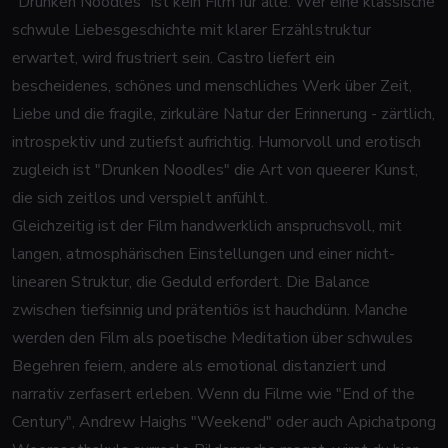
"Drunken Noodles" ist kein Film für alle. Wer eine klassische
schwule Liebesgeschichte mit klarer Erzählstruktur
erwartet, wird frustriert sein. Castro liefert ein
bescheidenes, schönes und menschliches Werk über Zeit,
Liebe und die fragile, zirkuläre Natur der Erinnerung - zärtlich,
introspektiv und zutiefst aufrichtig. Humorvoll und erotisch
zugleich ist "Drunken Noodles" die Art von queerer Kunst,
die sich zeitlos und verspielt anfühlt.
Gleichzeitig ist der Film handwerklich anspruchsvoll, mit
langen, atmosphärischen Einstellungen und einer nicht-
linearen Struktur, die Geduld erfordert. Die Balance
zwischen tiefsinnig und prätentiös ist hauchdünn. Manche
werden den Film als poetische Meditation über schwules
Begehren feiern, andere als emotional distanziert und
narrativ zerfasert erleben. Wenn du Filme wie "End of the
Century", Andrew Haighs "Weekend" oder auch Apichatpong