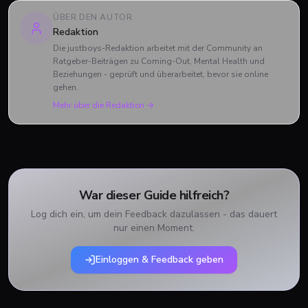
ÜBER DEN AUTOR
Redaktion
Die justboys-Redaktion arbeitet mit der Community an
Ratgeber-Beiträgen zu Coming-Out, Mental Health und
Beziehungen - geprüft und überarbeitet, bevor sie online
gehen.
Mehr über die Redaktion →
War dieser Guide hilfreich?
Log dich ein, um dein Feedback dazulassen - das dauert
nur einen Moment.
Einloggen & Feedback geben