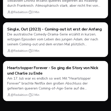
Sébastien Lifshitz erzählt queeres Begehren als Roadtrip
durch Frankreich. Atmosphärisch stark, aber nicht frei von
Längen.
@Redaktion
·
3
Min
Filme & Serien
Single, Out (2023) - Coming-out ist erst der Anfang
Die australische Comedy-Drama-Serie erzählt in kurzen,
witzigen Episoden vom Leben des jungen Adam, der nach
seinem Coming-out und dem ersten Mal plötzlich
herausfinden muss, wie Dating, Freundschaft und Familie
@Redaktion
·
3
Min
unter neuen Vorzeichen funktionieren.
Filme & Serien
Heartstopper Forever - So ging die Story von Nick
und Charlie zu Ende
Am 17. Juli war es endlich so weit. Mit "Heartstopper
Forever" brachte Netflix den großen Abschluss der
gefeierten queeren Coming-of-Age-Serie auf die
Bildschirme. Statt einer vierten Staffel gab es diesmal einen
@Redaktion
·
2
Min
abendfüllenden Spielfilm. Wir blicken zurück, wie sich Nick
und Charlie verabschiedet haben und was das große Finale
zu bieten hatte.