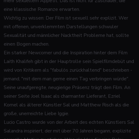
mehr sexuellem Appetit. Das ist nicht für Zuschauer, die
eine klassische Romanze erwarten.
Wichtig zu wissen: Der Film ist sexuell sehr explizit. Wer
mit offenen, unverklemmten Darstellungen schwuler
Sexualität und männlicher Nacktheit Probleme hat, sollte
einen Bogen machen.
Ein starker Newcomer und die Inspiration hinter dem Film
Laith Khalifeh gibt in der Hauptrolle sein Spielfilmdebüt und
wird von Kritikern als "fabulös zurückhaltend" beschrieben -
jemand, "mit dem man gerne einen Tag verbringen würde".
Seine unaufgeregte, neugierige Präsenz trägt den Film. An
seiner Seite Joel Isaac als charmanter Lieferant, Ezriel
Kornel als älterer Künstler Sal und Matthew Risch als die
große, unerreichte Liebe Iggie.
Lucio Castro wurde von der Arbeit des echten Künstlers Sal
Salandra inspiriert, der mit über 70 Jahren begann, explizite