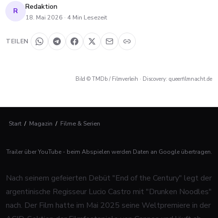
Redaktion
R
18. Mai 2026
·
4
Min Lesezeit
TEILEN
Bild © TMDb / Filmverleih · Discovery: queerfilmnacht.de
Start
/
Magazin
/
Filme & Serien
Trailer über YouTube - beim Abspielen werden Daten an Google übertragen.
Nach seinem gefeierten Debüt "End of the Century" legt der
argentinische Regisseur Lucio Castro mit "Drunken Noodles"
nach. Der Film hatte im Mai 2025 seine Weltpremiere in der