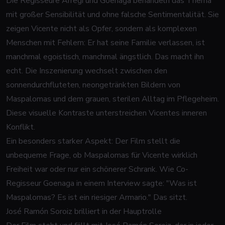
Die Regisseure Arregi und Goenaga behandeln das Thema
mit großer Sensibilität und ohne falsche Sentimentalität. Sie
zeigen Vicente nicht als Opfer, sondern als komplexen
Menschen mit Fehlern: Er hat seine Familie verlassen, ist
manchmal egoistisch, manchmal ängstlich. Das macht ihn
echt. Die Inszenierung wechselt zwischen den
sonnendurchfluteten, neongetränkten Bildern von
Maspalomas und dem grauen, sterilen Alltag im Pflegeheim.
Diese visuelle Kontraste unterstreichen Vicentes inneren
Konflikt.
Ein besonders starker Aspekt: Der Film stellt die
unbequeme Frage, ob Maspalomas für Vicente wirklich
Freiheit war oder nur ein schönerer Schrank. Wie Co-
Regisseur Goenaga in einem Interview sagte: "Was ist
Maspalomas? Es ist ein riesiger Armario." Das sitzt.
José Ramón Soroiz brilliert in der Hauptrolle