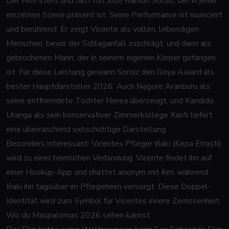
Der Film steht und fällt mit José Ramón Soroiz, der in jeder
einzelnen Szene präsent ist. Seine Performance ist nuanciert
und berührend. Er zeigt Vicente als vollen, lebendigen
Menschen, bevor der Schlaganfall zuschlägt, und dann als
gebrochenen Mann, der in seinem eigenen Körper gefangen
ist. Für diese Leistung gewann Soroiz den Goya Award als
bester Hauptdarsteller 2026. Auch Nagore Aranburu als
seine entfremdete Tochter Nerea überzeugt, und Kandido
Uranga als sein konservativer Zimmerkollege Xanti liefert
eine überraschend vielschichtige Darstellung.
Besonders interessant: Vicentes Pfleger Iñaki (Kepa Errasti)
wird zu einer heimlichen Verbindung. Vicente findet ihn auf
einer Hookup-App und chattet anonym mit ihm, während
Iñaki ihn tagsüber im Pflegeheim versorgt. Diese Doppel-
Identität wird zum Symbol für Vicentes innere Zerrissenheit.
Wo du Maspalomas 2026 sehen kannst