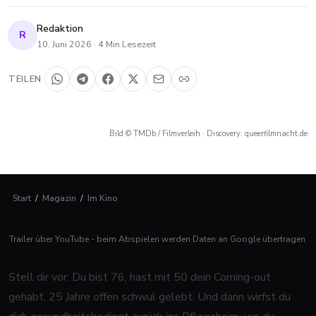
Redaktion
R
10. Juni 2026
·
4
Min Lesezeit
TEILEN
Bild © TMDb / Filmverleih · Discovery: queerfilmnacht.de
Start
/
Magazin
/
Im Kino
Trailer über YouTube - beim Abspielen werden Daten an Google übertragen.
Stell dir vor: Du bist 76, hast mit 50 dein Coming-out
gehabt, 25 Jahre offen schwul gelebt. Und dann wirfst du