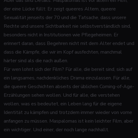
Aber das sind Details. Maspalomas ist vor allem ein Film,
der eine Lücke füllt: Er zeigt queeres Altern, queere
Sexualität jenseits der 70 und die Tatsache, dass unsere
Rechte und unsere Sichtbarkeit nie selbstverständlich sind,
besonders nicht in Institutionen wie Pflegeheimen. Er
erinnert daran, dass Begehren nicht mit dem Alter endet und
dass die Kämpfe, die wir im Kopf ausfechten, manchmal
härter sind als die nach außen.
Für wen lohnt sich der Film? Für alle, die bereit sind, sich auf
ein langsames, nachdenkliches Drama einzulassen. Für alle,
die queere Geschichten abseits der üblichen Coming-of-Age-
Erzählungen sehen wollen. Und für alle, die verstehen
wollen, was es bedeutet, ein Leben lang für die eigene
Identität zu kämpfen und trotzdem immer wieder von vorne
anfangen zu müssen. Maspalomas ist kein leichter Film, aber
ein wichtiger. Und einer, der noch lange nachhallt.