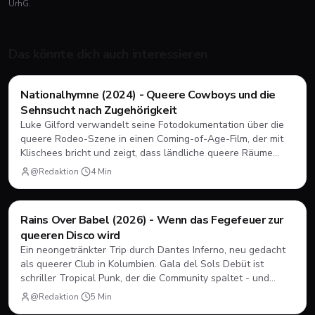
UrhG.
Das könnte dich auch interessieren
Nationalhymne (2024) - Queere Cowboys und die
Im Kino
🎟️
Sehnsucht nach Zugehörigkeit
Luke Gilford verwandelt seine Fotodokumentation über die
queere Rodeo-Szene in einen Coming-of-Age-Film, der mit
Klischees bricht und zeigt, dass ländliche queere Räume
nicht nur existieren, sondern blühen können.
@Redaktion
·
4
Min
Rains Over Babel (2026) - Wenn das Fegefeuer zur
Im Kino
🎟️
queeren Disco wird
Ein neongetränkter Trip durch Dantes Inferno, neu gedacht
als queerer Club in Kolumbien. Gala del Sols Debüt ist
schriller Tropical Punk, der die Community spaltet - und
genau deshalb sehenswert ist.
@Redaktion
·
5
Min