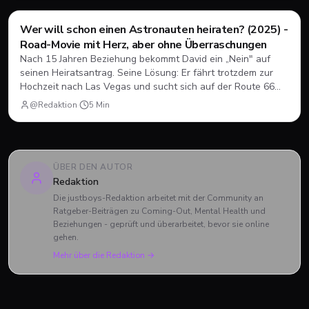
Wer will schon einen Astronauten heiraten? (2025) -
Im Kino
🎟️
Road-Movie mit Herz, aber ohne Überraschungen
Nach 15 Jahren Beziehung bekommt David ein „Nein" auf
seinen Heiratsantrag. Seine Lösung: Er fährt trotzdem zur
Hochzeit nach Las Vegas und sucht sich auf der Route 66
einen neuen Partner. Eine queere Rom-Com, die unterhält,
@Redaktion
·
5
Min
aber wenig wagt.
ÜBER DEN AUTOR
Redaktion
Die justboys-Redaktion arbeitet mit der Community an
Ratgeber-Beiträgen zu Coming-Out, Mental Health und
Beziehungen - geprüft und überarbeitet, bevor sie online
gehen.
Mehr über die Redaktion →