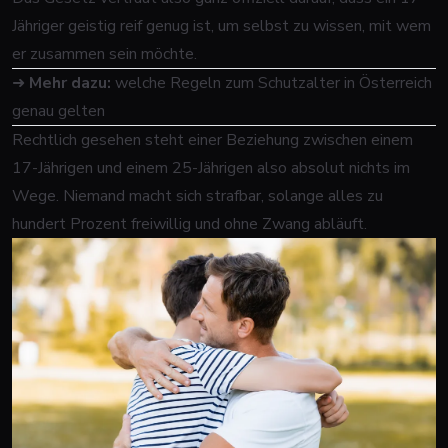
Jähriger geistig reif genug ist, um selbst zu wissen, mit wem
er zusammen sein möchte.
➜
Mehr dazu:
welche Regeln zum Schutzalter in Österreich
genau gelten
Rechtlich gesehen steht einer Beziehung zwischen einem
17-Jährigen und einem 25-Jährigen also absolut nichts im
Wege. Niemand macht sich strafbar, solange alles zu
hundert Prozent freiwillig und ohne Zwang abläuft.