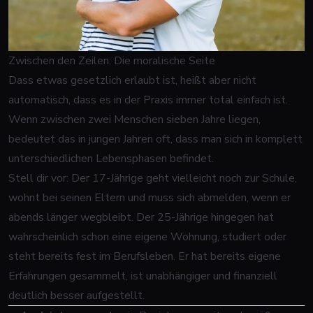
Zwischen den Zeilen: Die moralische Seite
Dass etwas gesetzlich erlaubt ist, heißt aber nicht
automatisch, dass es in der Praxis immer total einfach ist.
Wenn zwischen zwei Menschen sieben Jahre liegen,
bedeutet das in jungen Jahren oft, dass man sich in komplett
unterschiedlichen Lebensphasen befindet.
Stell dir vor: Der 17-Jährige geht vielleicht noch zur Schule,
wohnt bei seinen Eltern und muss sich abmelden, wenn er
abends länger wegbleibt. Der 25-Jährige hingegen hat
wahrscheinlich schon eine eigene Wohnung, studiert oder
steht bereits fest im Berufsleben. Er hat bereits eigene
Erfahrungen gesammelt, ist unabhängiger und finanziell
deutlich besser aufgestellt.