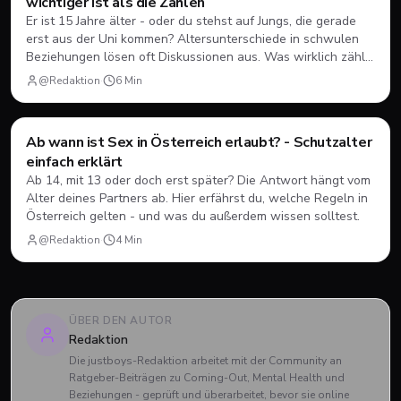
wichtiger ist als die Zahlen
Er ist 15 Jahre älter - oder du stehst auf Jungs, die gerade
erst aus der Uni kommen? Altersunterschiede in schwulen
Beziehungen lösen oft Diskussionen aus. Was wirklich zählt,
damit es funktioniert.
@Redaktion
·
6
Min
Style & Body
Ab wann ist Sex in Österreich erlaubt? - Schutzalter
einfach erklärt
Ab 14, mit 13 oder doch erst später? Die Antwort hängt vom
Alter deines Partners ab. Hier erfährst du, welche Regeln in
Österreich gelten - und was du außerdem wissen solltest.
@Redaktion
·
4
Min
ÜBER DEN AUTOR
Redaktion
Die justboys-Redaktion arbeitet mit der Community an
Ratgeber-Beiträgen zu Coming-Out, Mental Health und
Beziehungen - geprüft und überarbeitet, bevor sie online