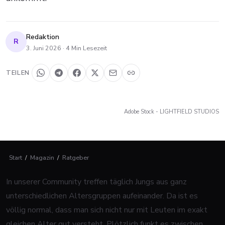
Redaktion
R
3. Juni 2026
·
4
Min Lesezeit
TEILEN
Adobe Stock - LIGHTFIELD STUDIOS
Start
/
Magazin
/
Ratgeber
In unserer Community treffen täglich Jungs aus ganz
unterschiedlichen Altersgruppen aufeinander. Da ist es
völlig normal, dass man sich nicht nur mit Leuten im exakt
gleichen Alter gut versteht. Plötzlich funkt es zwischen