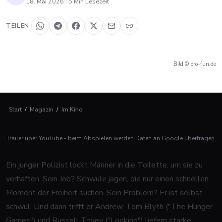
18. Mai 2026
·
5
Min Lesezeit
TEILEN
Bild © pro-fun.de
Start
/
Magazin
/
Im Kino
Trailer über YouTube - beim Abspielen werden Daten an Google übertragen.
Ein junger Polizist lockt Männer in die Toilette, um sie zu
verhaften. Sein Job? Schwule jagen, die nur einen schnellen
Moment der Freiheit suchen. Sein Problem? Er ist selbst
schwul. Und dann trifft er Andrew. Tom Blyth ("The Hunger
Games") und Russell Tovey ("Looking") liefern starke