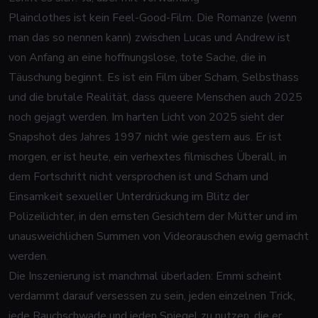
Plainclothes ist kein Feel-Good-Film. Die Romanze (wenn
man das so nennen kann) zwischen Lucas und Andrew ist
von Anfang an eine hoffnungslose, tote Sache, die in
Täuschung beginnt. Es ist ein Film über Scham, Selbsthass
und die brutale Realität, dass queere Menschen auch 2025
noch gejagt werden. Im harten Licht von 2025 sieht der
Snapshot des Jahres 1997 nicht wie gestern aus. Er ist
morgen, er ist heute, ein verhextes filmisches Überall, in
dem Fortschritt nicht versprochen ist und Scham und
Einsamkeit sexueller Unterdrückung im Blitz der
Polizeilichter, in den ernsten Gesichtern der Mütter und im
unausweichlichen Summen von Videorauschen ewig gemacht
werden.
Die Inszenierung ist manchmal überladen: Emmi scheint
verdammt darauf versessen zu sein, jeden einzelnen Trick,
jede Rauchschwade und jeden Spiegel zu nutzen, die er,