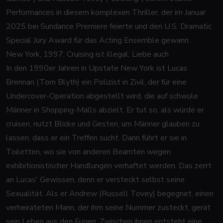
Performances in diesem komplexen Thriller, der im Januar
2025 bei Sundance Premiere feierte und den U.S. Dramatic
Special Jury Award für das Acting Ensemble gewann.
New York, 1997: Cruising ist illegal, Liebe auch
In den 1990er Jahren in Upstate New York ist Lucas
Brennan (Tom Blyth) ein Polizist in Zivil, der für eine
Undercover-Operation abgestellt wird, die auf schwule
Männer in Shopping-Malls abzielt. Er tut so, als würde er
cruisen, nutzt Blicke und Gesten, um Männer glauben zu
lassen, dass er ein Treffen sucht. Dann führt er sie in
Toiletten, wo sie von anderen Beamten wegen
exhibitionistischer Handlungen verhaftet werden. Das zerrt
an Lucas' Gewissen, denn er versteckt selbst seine
Sexualität. Als er Andrew (Russell Tovey) begegnet, einen
verheirateten Mann, der ihm seine Nummer zusteckt, gerät
sein Leben aus den Fugen. Zwischen ihnen entsteht eine