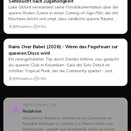
Sehnsucht nach Zugehörigkeit
Luke Gilford verwandelt seine Fotodokumentation über die
queere Rodeo-Szene in einen Coming-of-Age-Film, der mit
Klischees bricht und zeigt, dass ländliche queere Räume
nicht nur existieren, sondern blühen können.
@Redaktion
·
4
Min
Rains Over Babel (2026) - Wenn das Fegefeuer zur
Im Kino
🎟️
queeren Disco wird
Ein neongetränkter Trip durch Dantes Inferno, neu gedacht
als queerer Club in Kolumbien. Gala del Sols Debüt ist
schriller Tropical Punk, der die Community spaltet - und
genau deshalb sehenswert ist.
@Redaktion
·
5
Min
ÜBER DEN AUTOR
Redaktion
Die justboys-Redaktion arbeitet mit der Community an
Ratgeber-Beiträgen zu Coming-Out, Mental Health und
Beziehungen - geprüft und überarbeitet, bevor sie online