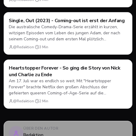
Filme & Serien
Single, Out (2023) - Coming-out ist erst der Anfang
Die australische Comedy-Drama-Serie erzählt in kurzen,
witzigen Episoden vom Leben des jungen Adam, der nach
seinem Coming-out und dem ersten Mal plötzlich
herausfinden muss, wie Dating, Freundschaft und Familie
@Redaktion
·
3
Min
unter neuen Vorzeichen funktionieren.
Filme & Serien
Heartstopper Forever - So ging die Story von Nick
und Charlie zu Ende
Am 17. Juli war es endlich so weit. Mit "Heartstopper
Forever" brachte Netflix den großen Abschluss der
gefeierten queeren Coming-of-Age-Serie auf die
Bildschirme. Statt einer vierten Staffel gab es diesmal einen
@Redaktion
·
2
Min
abendfüllenden Spielfilm. Wir blicken zurück, wie sich Nick
und Charlie verabschiedet haben und was das große Finale
zu bieten hatte.
ÜBER DEN AUTOR
Redaktion