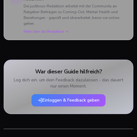
Die justboys-Redaktion arbeitet mit der Community an
Ratgeber-Beiträgen zu Coming-Out, Mental Health und
Beziehungen - geprüft und überarbeitet, bevor sie online
gehen.
Mehr über die Redaktion →
War dieser Guide hilfreich?
Log dich ein, um dein Feedback dazulassen - das dauert
nur einen Moment.
Einloggen & Feedback geben