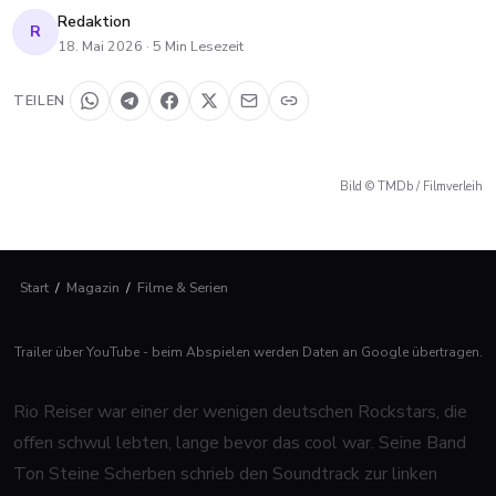
Redaktion
R
18. Mai 2026
·
5
Min Lesezeit
TEILEN
Bild © TMDb / Filmverleih
Start
/
Magazin
/
Filme & Serien
Trailer über YouTube - beim Abspielen werden Daten an Google übertragen.
Rio Reiser war einer der wenigen deutschen Rockstars, die
offen schwul lebten, lange bevor das cool war. Seine Band
Ton Steine Scherben schrieb den Soundtrack zur linken