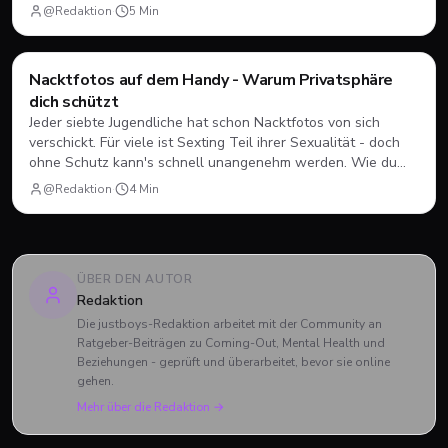
Dating besser schützt - ohne paranoid zu werden.
@Redaktion
·
5
Min
Style & Body
Nacktfotos auf dem Handy - Warum Privatsphäre
dich schützt
Jeder siebte Jugendliche hat schon Nacktfotos von sich
verschickt. Für viele ist Sexting Teil ihrer Sexualität - doch
ohne Schutz kann's schnell unangenehm werden. Wie du
dein Smartphone absicherst und wann du lieber Nein sagst.
@Redaktion
·
4
Min
ÜBER DEN AUTOR
Redaktion
Die justboys-Redaktion arbeitet mit der Community an
Ratgeber-Beiträgen zu Coming-Out, Mental Health und
Beziehungen - geprüft und überarbeitet, bevor sie online
gehen.
Mehr über die Redaktion →