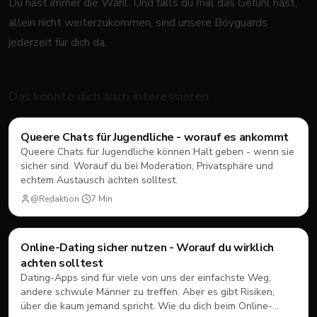
Du hast immer die Wahl. Und falls du mal das Gefühl hast,
allein nicht weiterzukommen, sind unsere Boyguards
jederzeit für dich da.
Das könnte dich auch interessieren
Ratgeber
Queere Chats für Jugendliche - worauf es ankommt
Queere Chats für Jugendliche können Halt geben - wenn sie
sicher sind. Worauf du bei Moderation, Privatsphäre und
echtem Austausch achten solltest.
@Redaktion
·
7
Min
Online-Dating sicher nutzen - Worauf du wirklich
Dating
💘
achten solltest
Dating-Apps sind für viele von uns der einfachste Weg,
andere schwule Männer zu treffen. Aber es gibt Risiken,
über die kaum jemand spricht. Wie du dich beim Online-