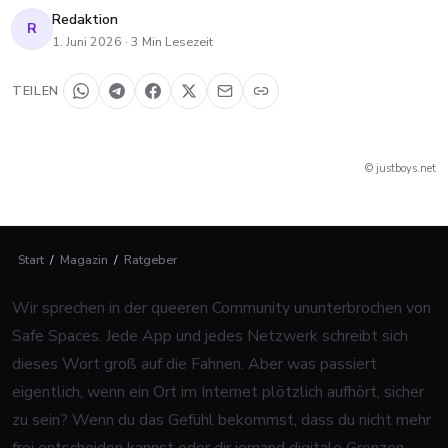
Redaktion
R
1. Juni 2026
·
3
Min Lesezeit
TEILEN
© justboys.net
Start
/
Magazin
/
Ratgeber
Wir sprechen in der queeren Community ununterbrochen von
Safe Spaces. Jede App und jedes Netzwerk schreibt sich
dieses Wort groß auf die Fahnen. Aber was passiert
eigentlich, wenn ein Ort im Internet plötzlich aufhört, sicher
zu sein? Wenn du das Gefühl bekommst, dass du nicht mehr